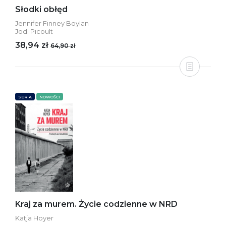
Słodki obłęd
Jennifer Finney Boylan
Jodi Picoult
38,94 zł
64,90 zł
SERIA
NOWOŚCI
Kraj za murem. Życie codzienne w NRD
Katja Hoyer