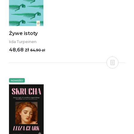
Żywe istoty
Iida Turpeinen
48,68 zł
64,90 zł
NOWOŚCI