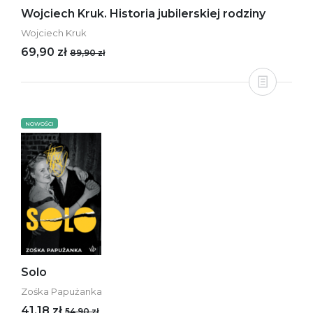
Wojciech Kruk. Historia jubilerskiej rodziny
Wojciech Kruk
69,90 zł
89,90 zł
NOWOŚCI
Solo
Zośka Papużanka
41,18 zł
54,90 zł