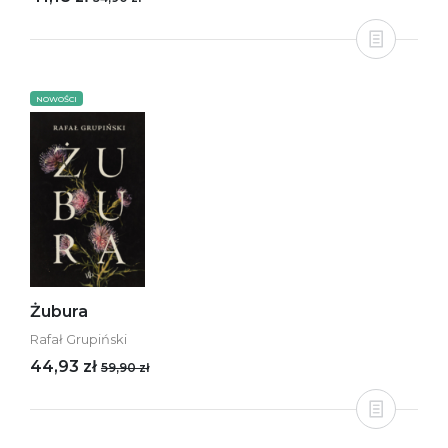
NOWOŚCI
Żubura
Rafał Grupiński
44,93 zł
59,90 zł