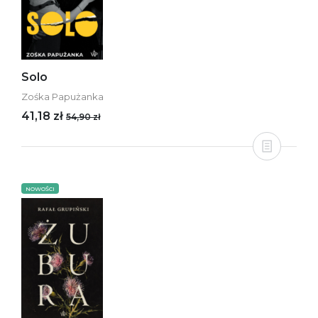
Solo
Zośka Papużanka
41,18 zł
54,90 zł
NOWOŚCI