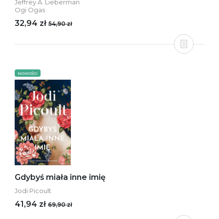
Jeffrey A. Lieberman
Ogi Ogas
32,94 zł
54,90 zł
NOWOŚCI
Gdybyś miała inne imię
Jodi Picoult
41,94 zł
69,90 zł