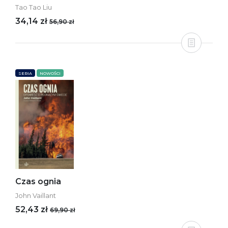
Tao Tao Liu
34,14 zł
56,90 zł
SERIA
NOWOŚCI
Czas ognia
John Vaillant
52,43 zł
69,90 zł