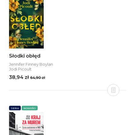
Słodki obłęd
Jennifer Finney Boylan
Jodi Picoult
38,94 zł
64,90 zł
SERIA
NOWOŚCI