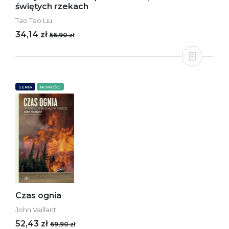
świętych rzekach
Tao Tao Liu
34,14 zł
56,90 zł
SERIA
NOWOŚCI
Czas ognia
John Vaillant
52,43 zł
69,90 zł