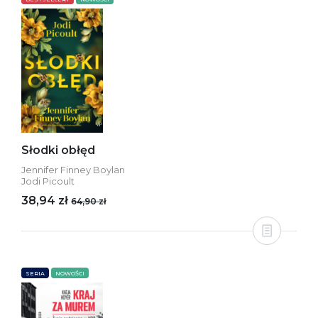
Słodki obłęd
Jennifer Finney Boylan
Jodi Picoult
38,94 zł
64,90 zł
SERIA
NOWOŚCI