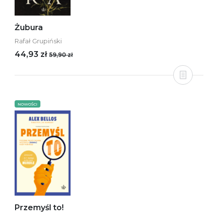
Żubura
Rafał Grupiński
44,93 zł
59,90 zł
NOWOŚCI
Przemyśl to!