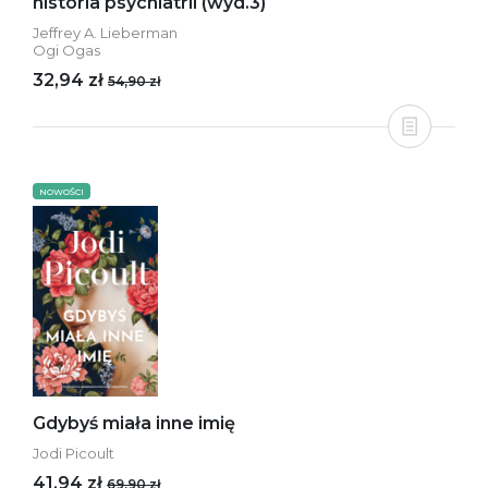
historia psychiatrii (wyd.3)
Jeffrey A. Lieberman
Ogi Ogas
32,94 zł
54,90 zł
NOWOŚCI
Gdybyś miała inne imię
Jodi Picoult
41,94 zł
69,90 zł