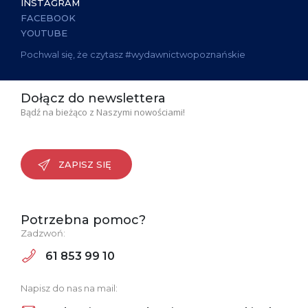
INSTAGRAM
FACEBOOK
YOUTUBE
Pochwal się, że czytasz #wydawnictwopoznańskie
Dołącz do newslettera
Bądź na bieżąco z Naszymi nowościami!
ZAPISZ SIĘ
Potrzebna pomoc?
Zadzwoń:
61 853 99 10
Napisz do nas na mail: