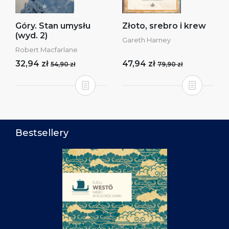
Góry. Stan umysłu
Złoto, srebro i krew
(wyd. 2)
Gareth Harney
Robert Macfarlane
32,94 zł
47,94 zł
54,90 zł
79,90 zł
Bestsellery