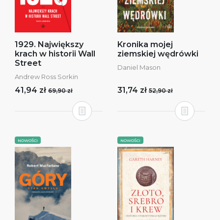
1929. Największy
Kronika mojej
krach w historii Wall
ziemskiej wędrówki
Street
Daniel Mason
Andrew Ross Sorkin
41,94 zł
31,74 zł
69,90 zł
52,90 zł
NOWOŚCI
NOWOŚCI