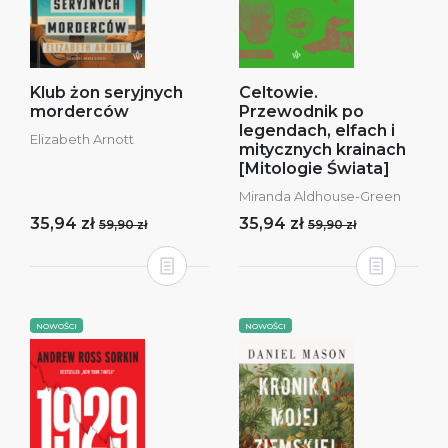
Klub żon seryjnych
Celtowie.
morderców
Przewodnik po
legendach, elfach i
Elizabeth Arnott
mitycznych krainach
[Mitologie Świata]
Miranda Aldhouse-Green
35,94 zł
35,94 zł
59,90 zł
59,90 zł
NOWOŚCI
NOWOŚCI