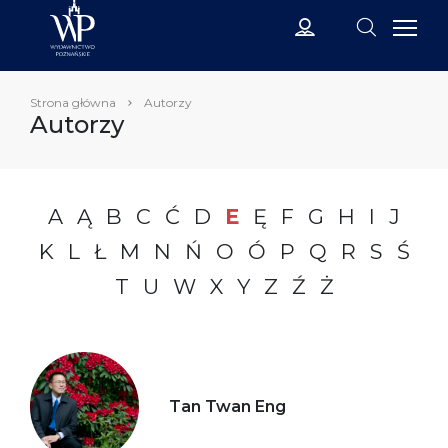
Strona główna
Autorzy
Autorzy
A
Ą
B
C
Ć
D
E
Ę
F
G
H
I
J
K
L
Ł
M
N
Ń
O
Ó
P
Q
R
S
Ś
T
U
W
X
Y
Z
Ź
Ż
Tan Twan Eng