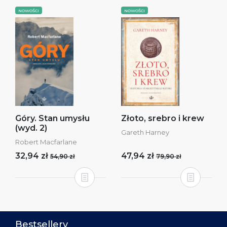
NOWOŚCI
NOWOŚCI
Góry. Stan umysłu
Złoto, srebro i krew
(wyd. 2)
Gareth Harney
Robert Macfarlane
32,94 zł
47,94 zł
54,90 zł
79,90 zł
Bestsellery