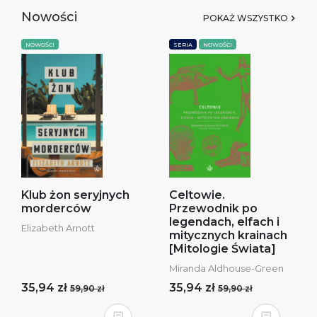
Nowości
POKAŻ WSZYSTKO
NOWOŚCI
SERIA
NOWOŚCI
Klub żon seryjnych
Celtowie.
morderców
Przewodnik po
legendach, elfach i
Elizabeth Arnott
mitycznych krainach
[Mitologie Świata]
Miranda Aldhouse-Green
35,94 zł
35,94 zł
59,90 zł
59,90 zł