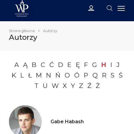
Strona główna
Autorzy
Autorzy
A
Ą
B
C
Ć
D
E
Ę
F
G
H
I
J
K
L
Ł
M
N
Ń
O
Ó
P
Q
R
S
Ś
T
U
W
X
Y
Z
Ź
Ż
Gabe Habash