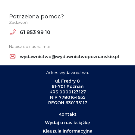
Potrzebna pomoc?
Zadzwoń:
61 853 99 10
Napisz do nas na mail:
wydawnictwo@wydawnictwopoznanskie.pl
Adres wydawnictwa:
ul. Fredry 8
61-701 Poznań
KRS 0000123127
NIP 7780164955
REGON 630135117
Kontakt
Wydaj u nas książkę
Klauzula informacyjna