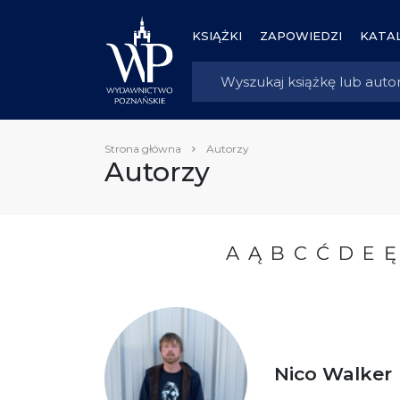
KSIĄŻKI
ZAPOWIEDZI
KATAL
Strona główna
Autorzy
Autorzy
A
Ą
B
C
Ć
D
E
Ę
Nico Walker