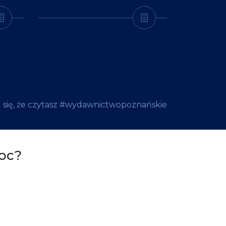
 się, że czytasz #wydawnictwopoznańskie
oc?