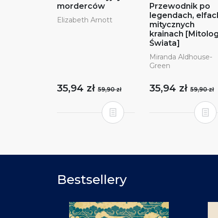
morderców
Przewodnik po
legendach, elfach
Elizabeth Arnott
mitycznych
krainach [Mitolo
Świata]
Miranda Aldhouse-
Green
35,94 zł
35,94 zł
59,90 zł
59,90 zł
Bestsellery