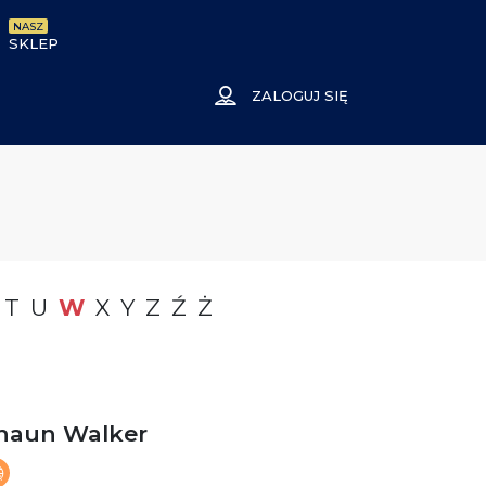
NASZ
SKLEP
ZALOGUJ SIĘ
T
U
W
X
Y
Z
Ź
Ż
haun Walker