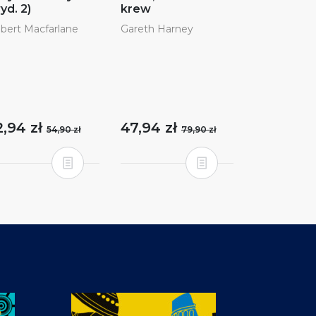
yd. 2)
krew
bert Macfarlane
Gareth Harney
2,94 zł
47,94 zł
54,90 zł
79,90 zł