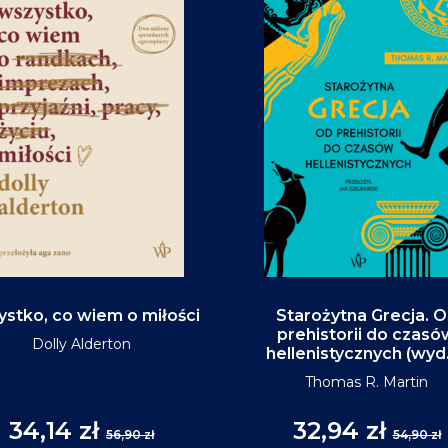
stko, co wiem o miłości
Starożytna Grecja. 
prehistorii do czasó
Dolly Alderton
hellenistycznych (wyd
Thomas R. Martin
34,14 zł
32,94 zł
56,90 zł
54,90 zł