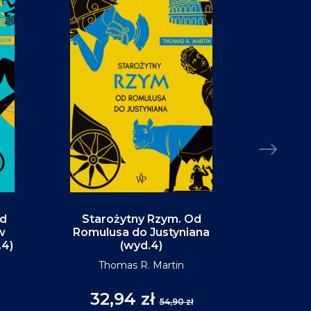
Od
Starożytny Rzym. Od
Alaska. P
w
Romulusa do Justyniana
św
.4)
(wyd.4)
D
Thomas R. Martin
32,94 zł
35
54,90 zł