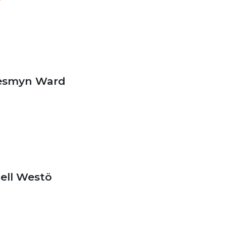
esmyn Ward
jell Westö