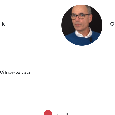
ik
O
Wilczewska
1
2