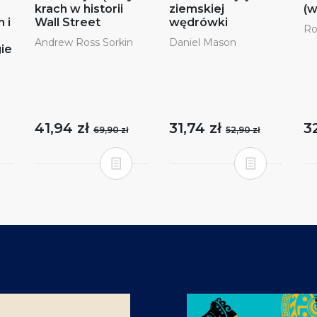
krach w historii
ziemskiej
(w
 i
Wall Street
wędrówki
Ro
Andrew Ross Sorkin
Daniel Mason
gie
41,94 zł
31,74 zł
3
69,90 zł
52,90 zł