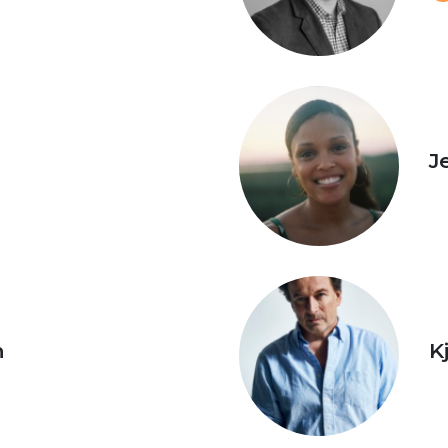
J
n
K