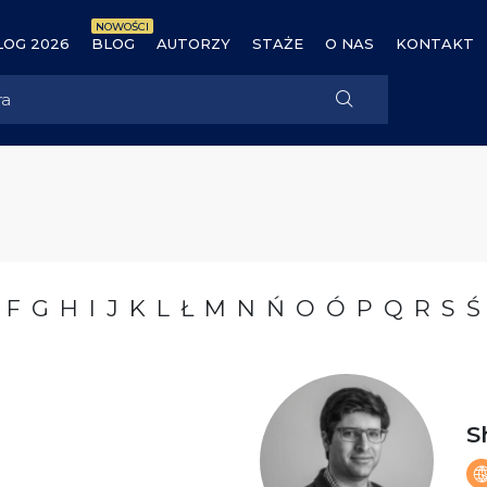
NOWOŚCI
OG 2026
BLOG
AUTORZY
STAŻE
O NAS
KONTAKT
F
G
H
I
J
K
L
Ł
M
N
Ń
O
Ó
P
Q
R
S
Ś
S