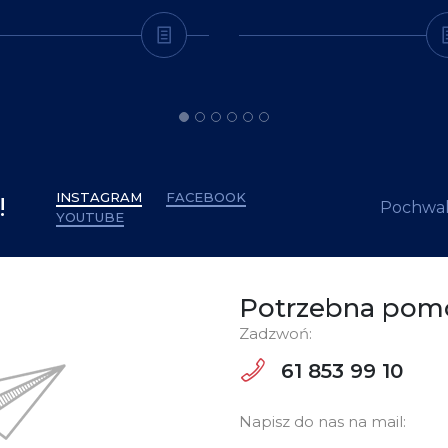
INSTAGRAM
FACEBOOK
!
Pochwal
YOUTUBE
Potrzebna pom
Zadzwoń:
61 853 99 10
Napisz do nas na mail: