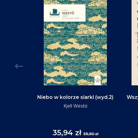
d na tym
Niebo w kolorze siarki (wyd.2)
Wszy
(wyd.3)
Kjell Westö
35,94 zł
,90 zł
59,90 zł