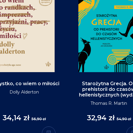
stko, co wiem o miłości
Starożytna Grecja. 
prehistorii do czasó
Dolly Alderton
hellenistycznych (wyd
Thomas R. Martin
34,14 zł
32,94 zł
56,90 zł
54,90 zł