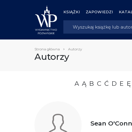
KSIĄŻKI
ZAPOWIEDZI
KATAL
Strona główna
Autorzy
Autorzy
A
Ą
B
C
Ć
D
E
Ę
Sean O'Conn