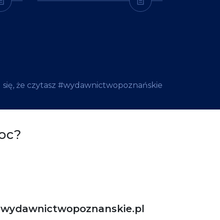
 się, że czytasz #wydawnictwopoznańskie
oc?
ydawnictwopoznanskie.pl