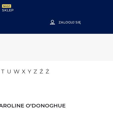
NASZ
SKLEP
ZALOGUJ SIĘ
T
U
W
X
Y
Z
Ź
Ż
AROLINE O'DONOGHUE