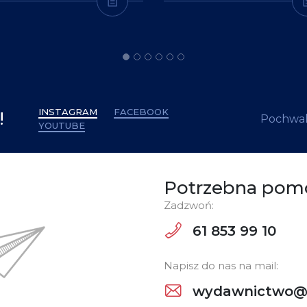
INSTAGRAM
FACEBOOK
!
Pochwal
YOUTUBE
Potrzebna pom
Zadzwoń:
61 853 99 10
Napisz do nas na mail:
wydawnictwo@w