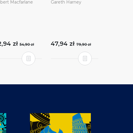
bert Macfarlane
Gareth Harney
2,94 zł
47,94 zł
54,90 zł
79,90 zł