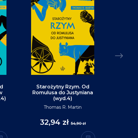
Od
Starożytny Rzym. Od
Alaska. P
w
Romulusa do Justyniana
św
.4)
(wyd.4)
D
Thomas R. Martin
32,94 zł
35
54,90 zł