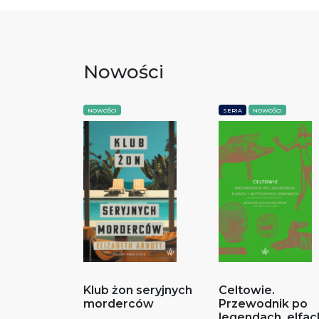
Nowości
NOWOŚCI
SERIA
NOWOŚCI
Klub żon seryjnych
Celtowie.
morderców
Przewodnik po
legendach, elfach