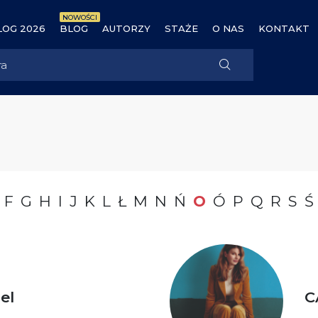
NOWOŚCI
OG 2026
BLOG
AUTORZY
STAŻE
O NAS
KONTAKT
F
G
H
I
J
K
L
Ł
M
N
Ń
O
Ó
P
Q
R
S
Ś
el
C