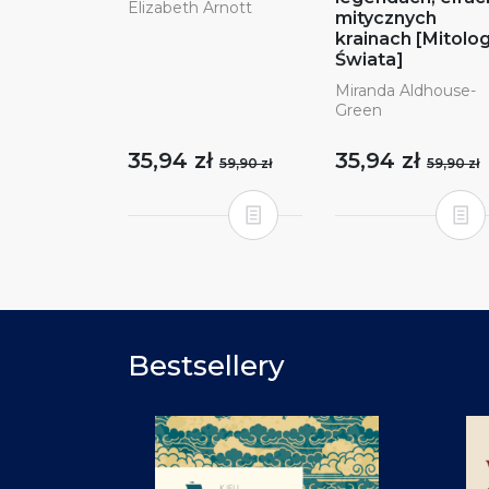
Elizabeth Arnott
mitycznych
krainach [Mitolo
Świata]
Miranda Aldhouse-
Green
35,94 zł
35,94 zł
59,90 zł
59,90 zł
Bestsellery