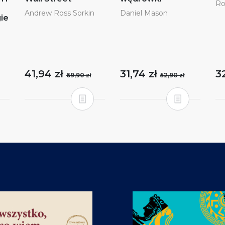
Ro
Andrew Ross Sorkin
Daniel Mason
gie
41,94 zł
31,74 zł
3
69,90 zł
52,90 zł