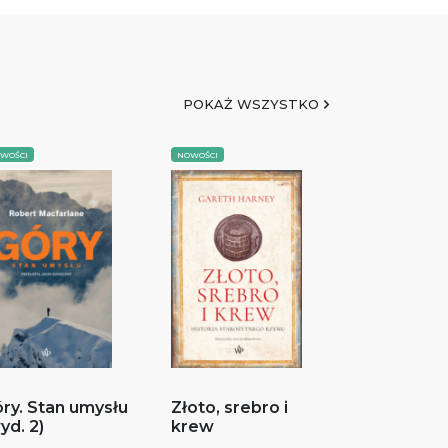
POKAŻ WSZYSTKO
WOŚCI
NOWOŚCI
ry. Stan umysłu
Złoto, srebro i
yd. 2)
krew