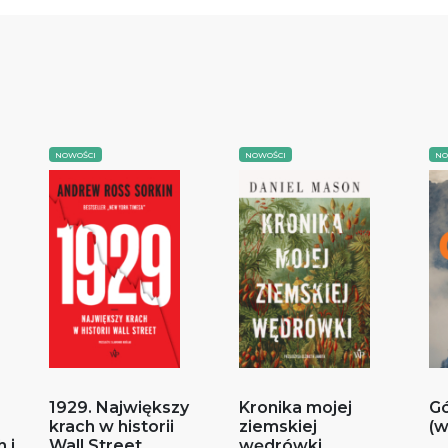
NOWOŚCI
NOWOŚCI
NO
1929. Największy
Kronika mojej
Gó
krach w historii
ziemskiej
(w
 i
Wall Street
wędrówki