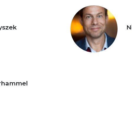
yszek
N
erhammel