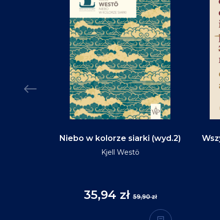
d na tym
Niebo w kolorze siarki (wyd.2)
Wszy
(wyd.3)
Kjell Westö
35,94 zł
,90 zł
59,90 zł