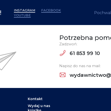
INSTAGRAM
FACEBOOK
!
Pochwal
YOUTUBE
Potrzebna pom
Zadzwoń:
61 853 99 10
Napisz do nas na mail:
wydawnictwo@w
Kontakt
Wydaj u nas
książkę