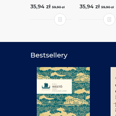
35,94 zł
35,94 zł
59,90 zł
59,90 zł
Bestsellery