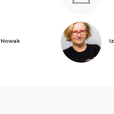
z Nowak
I