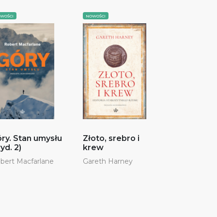
WOŚCI
NOWOŚCI
ry. Stan umysłu
Złoto, srebro i
yd. 2)
krew
bert Macfarlane
Gareth Harney