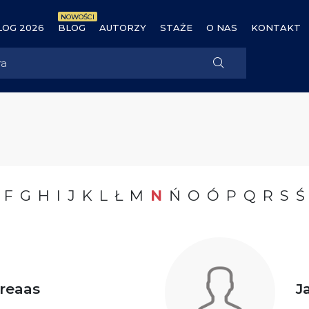
NOWOŚCI
OG 2026
BLOG
AUTORZY
STAŻE
O NAS
KONTAKT
F
G
H
I
J
K
L
Ł
M
N
Ń
O
Ó
P
Q
R
S
Ś
reaas
J