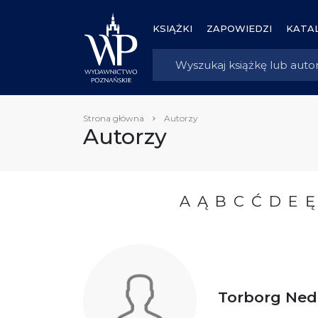
KSIĄŻKI
ZAPOWIEDZI
KATAL
Strona główna
Autorzy
Autorzy
A
Ą
B
C
Ć
D
E
Ę
Torborg Ned