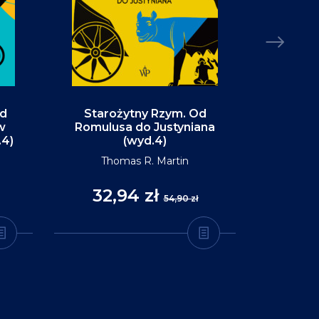
Od
Starożytny Rzym. Od
Alaska. P
w
Romulusa do Justyniana
św
.4)
(wyd.4)
D
Thomas R. Martin
32,94 zł
35
54,90 zł