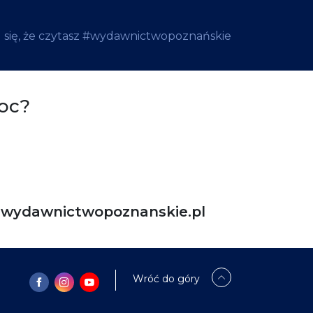
 się, że czytasz #wydawnictwopoznańskie
oc?
ydawnictwopoznanskie.pl
Wróć do góry