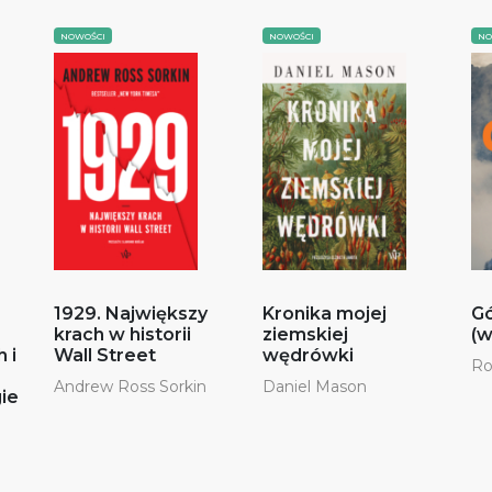
NOWOŚCI
NOWOŚCI
NO
1929. Największy
Kronika mojej
Gó
krach w historii
ziemskiej
(w
 i
Wall Street
wędrówki
Ro
Andrew Ross Sorkin
Daniel Mason
gie