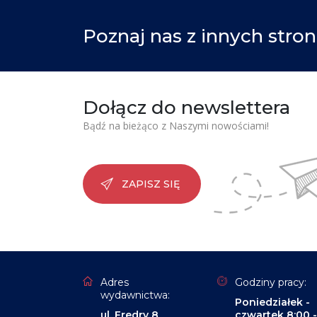
Poznaj nas z innych stron
Dołącz do newslettera
Bądź na bieżąco z Naszymi nowościami!
ZAPISZ SIĘ
Adres
Godziny pracy:
wydawnictwa:
Poniedziałek -
ul. Fredry 8
czwartek 8:00 -