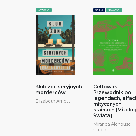
NOWOŚCI
SERIA
NOWOŚCI
Klub żon seryjnych
Celtowie.
morderców
Przewodnik po
legendach, elfach
Elizabeth Arnott
mitycznych
krainach [Mitolo
Świata]
Miranda Aldhouse-
Green