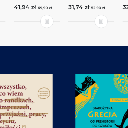
41,94 zł
31,74 zł
3
69,90 zł
52,90 zł