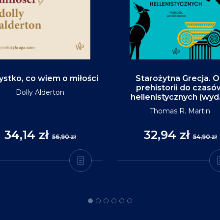
stko, co wiem o miłości
Starożytna Grecja. 
prehistorii do czasó
Dolly Alderton
hellenistycznych (wyd
Thomas R. Martin
34,14 zł
32,94 zł
56,90 zł
54,90 zł