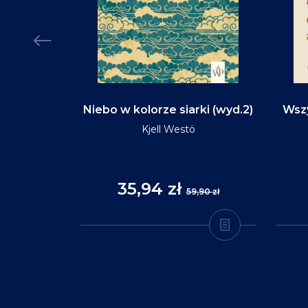
d na tym
Niebo w kolorze siarki (wyd.2)
Wszy
(wyd.3)
Kjell Westö
35,94 zł
,90 zł
59,90 zł