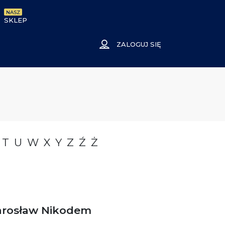
NASZ
SKLEP
ZALOGUJ SIĘ
T
U
W
X
Y
Z
Ź
Ż
arosław Nikodem