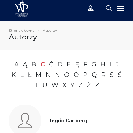
Strona główna
Autorzy
Autorzy
A
Ą
B
C
Ć
D
E
Ę
F
G
H
I
J
K
L
Ł
M
N
Ń
O
Ó
P
Q
R
S
Ś
T
U
W
X
Y
Z
Ź
Ż
Ingrid Carlberg