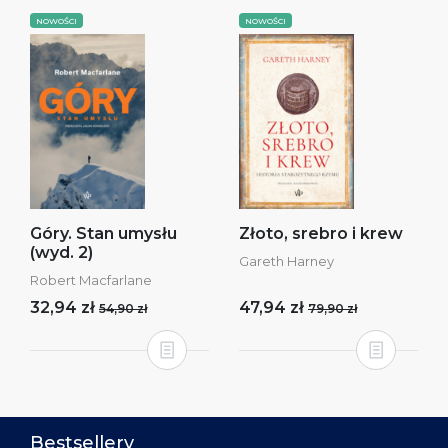
NOWOŚCI
NOWOŚCI
Góry. Stan umysłu
Złoto, srebro i krew
(wyd. 2)
Gareth Harney
Robert Macfarlane
32,94 zł
47,94 zł
54,90 zł
79,90 zł
Bestsellery