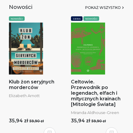
Nowości
POKAŻ WSZYSTKO
NOWOŚCI
SERIA
NOWOŚCI
Klub żon seryjnych
Celtowie.
morderców
Przewodnik po
legendach, elfach i
Elizabeth Arnott
mitycznych krainach
[Mitologie Świata]
Miranda Aldhouse-Green
35,94 zł
35,94 zł
59,90 zł
59,90 zł