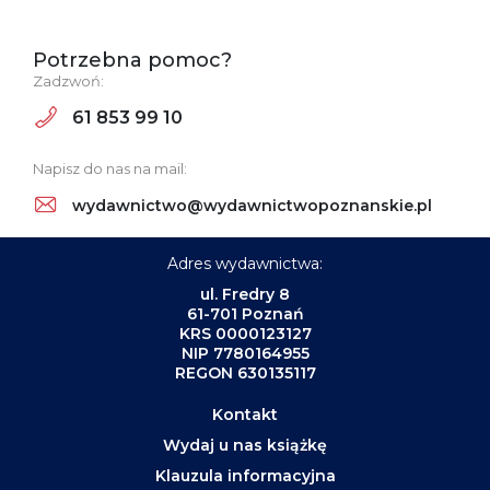
Potrzebna pomoc?
Zadzwoń:
61 853 99 10
Napisz do nas na mail:
wydawnictwo@wydawnictwopoznanskie.pl
Adres wydawnictwa:
ul. Fredry 8
61-701 Poznań
KRS 0000123127
NIP 7780164955
REGON 630135117
Kontakt
Wydaj u nas książkę
Klauzula informacyjna