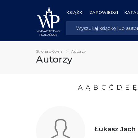
KSIĄŻKI
ZAPOWIEDZI
KATAL
Strona główna
Autorzy
Autorzy
A
Ą
B
C
Ć
D
E
Ę
Łukasz Jach