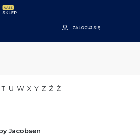
NASZ
SKLEP
ZALOGUJ SIĘ
T
U
W
X
Y
Z
Ź
Ż
oy Jacobsen