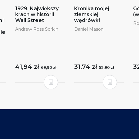
1929. Największy
Kronika mojej
Gó
krach w historii
ziemskiej
(w
 i
Wall Street
wędrówki
Ro
Andrew Ross Sorkin
Daniel Mason
gie
41,94 zł
31,74 zł
3
69,90 zł
52,90 zł