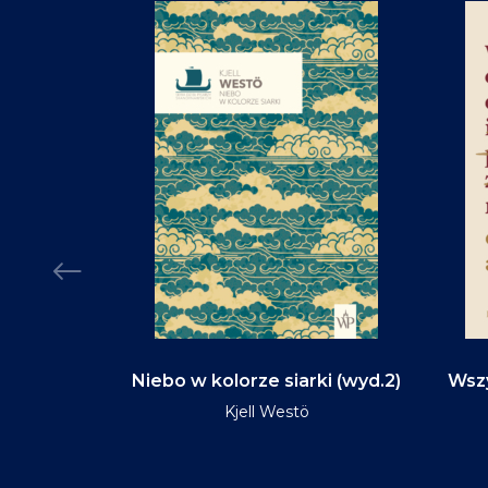
d na tym
Niebo w kolorze siarki (wyd.2)
Wszy
(wyd.3)
Kjell Westö