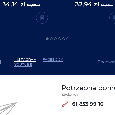
34,14 zł
32,94 zł
56,90 zł
54,90 zł
INSTAGRAM
FACEBOOK
!
Pochwal
YOUTUBE
Potrzebna pom
Zadzwoń:
61 853 99 10