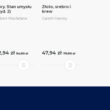
ry. Stan umysłu
Złoto, srebro i
yd. 2)
krew
bert Macfarlane
Gareth Harney
2,94 zł
47,94 zł
54,90 zł
79,90 zł