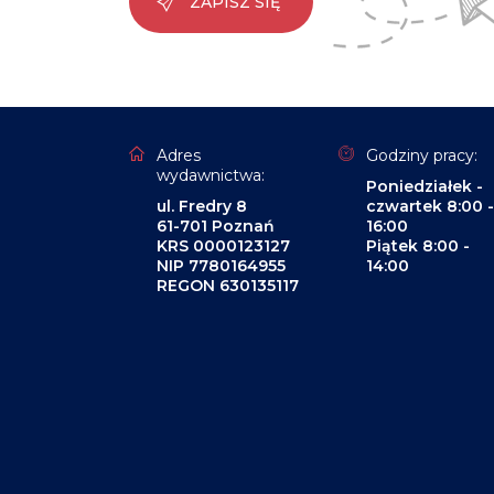
ZAPISZ SIĘ
Adres
Godziny pracy:
wydawnictwa:
Poniedziałek -
ul. Fredry 8
czwartek 8:00 -
61-701 Poznań
16:00
KRS 0000123127
Piątek 8:00 -
NIP 7780164955
14:00
REGON 630135117