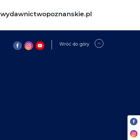
ydawnictwopoznanskie.pl
Wróć do góry