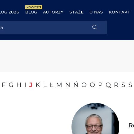
NOWOŚCI
OG 2026
BLOG
AUTORZY
STAŻE
O NAS
KONTAKT
F
G
H
I
J
K
L
Ł
M
N
Ń
O
Ó
P
Q
R
S
Ś
R