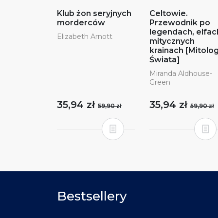
Klub żon seryjnych
Celtowie.
morderców
Przewodnik po
legendach, elfach
Elizabeth Arnott
mitycznych
krainach [Mitolo
Świata]
Miranda Aldhouse-
Green
35,94 zł
35,94 zł
59,90 zł
59,90 zł
Bestsellery