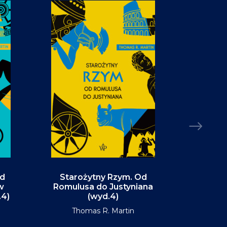
Od
Starożytny Rzym. Od
Alaska. P
w
Romulusa do Justyniana
św
.4)
(wyd.4)
D
Thomas R. Martin