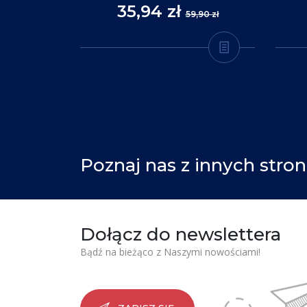
35,94 zł
,90 zł
59,90 zł
Poznaj nas z innych stron
Dołącz do newslettera
Bądź na bieżąco z Naszymi nowościami!