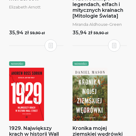
legendach, elfach i
Elizabeth Arnott
mitycznych krainach
[Mitologie Świata]
Miranda Aldhouse-Green
35,94 zł
35,94 zł
59,90 zł
59,90 zł
NOWOŚCI
NOWOŚCI
1929. Największy
Kronika mojej
krach w historii Wall
ziemskiej wędrówki