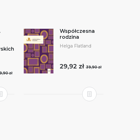
.
Współczesna
rodzina
Helga Flatland
skich
29,92 zł
39,90 zł
9,90 zł