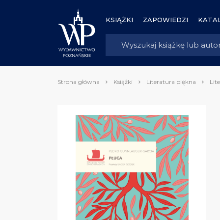
KSIĄŻKI
ZAPOWIEDZI
KATAL
Strona główna
Książki
Literatura piękna
Lit