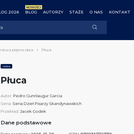
NOWOŚCI
OG 2026
BLOG
AUTORZY
STAŻE
O NAS
KONTAKT
eratura piękna obca
Płuca
SERIA
Płuca
Autor:
Pedro Gunnlaugur Garcia
Seria:
Seria Dzieł Pisarzy Skandynawskich
Przekład:
Jacek Godek
Dane podstawowe