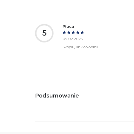
Płuca
5
09.02.2025
Skopiuj link do opinii
Podsumowanie