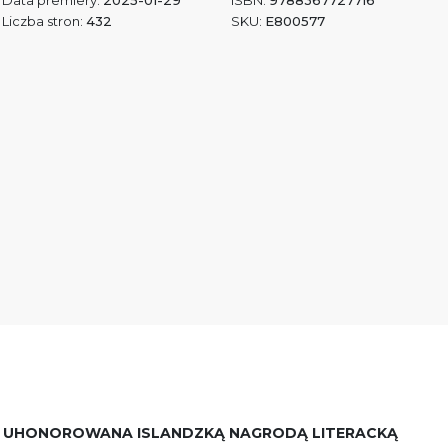
Data premiery:
2025-01-29
ISBN:
9788367727716
Liczba stron:
432
SKU:
E800577
Ć UHONOROWANA ISLANDZKĄ NAGRODĄ LITERACKĄ