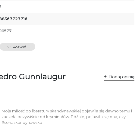
2
88367727716
00577
Rozwiń
Pedro Gunnlaugur
Dodaj opinię
Moja miłość do literatury skandynawskiej pojawiła się dawno temu i
zaczęła oczywiście od kryminałów. Później pojawiła się ona, czyli
#seriaskandynawska