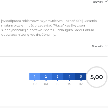
Rozwiń
[Współpraca reklamowa Wydawnictwo Poznańskie] Ostatnio
miałam przyjemność przeczytać "Płuca" książkę z serii
skandynawskiej autorstwa Pedra Gunnlaugura Garci. Fabuła
opowiada historię rodziny Jóhanny,
Rozwiń
5,00
1
2
3
4
5
x0
x0
x0
x0
x2