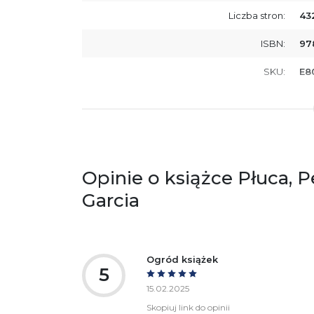
Liczba stron:
43
ISBN:
97
SKU:
E8
Opinie o książce Płuca, 
Garcia
Ogród książek
5
15.02.2025
Skopiuj link do opinii