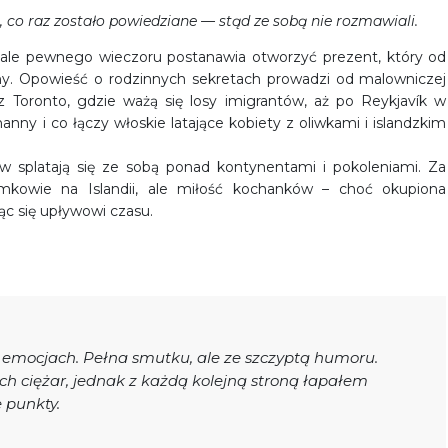
o, co raz zostało powiedziane — stąd ze sobą nie rozmawiali.
ale pewnego wieczoru postanawia otworzyć prezent, który od
ziny. Opowieść o rodzinnych sekretach prowadzi od malowniczej
z Toronto, gdzie ważą się losy imigrantów, aż po Reykjavík w
hanny i co łączy włoskie latające kobiety z oliwkami i islandzkim
ów splatają się ze sobą ponad kontynentami i pokoleniami. Za
omkowie na Islandii, ale miłość kochanków – choć okupiona
ąc się upływowi czasu.
 emocjach. Pełna smutku, ale ze szczyptą humoru.
h ciężar, jednak z każdą kolejną stroną łapałem
 punkty.