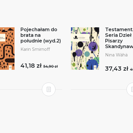
Pojechałam do
Testament
brata na
Seria Dzieł
południe (wyd.2)
Pisarzy
Skandynaw
Karin Smirnoff
Nina Wähä
41,18 zł
54,90 zł
37,43 zł
4