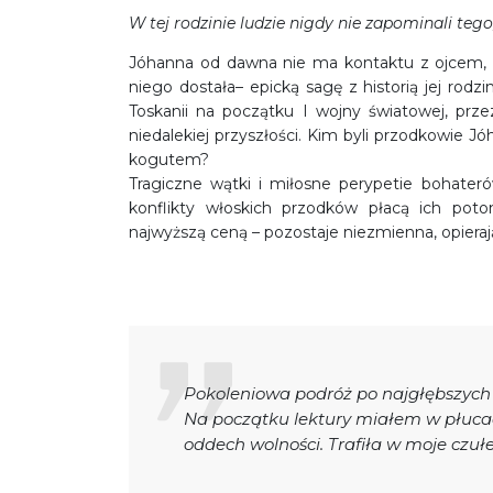
W tej rodzinie ludzie nigdy nie zapominali teg
Jóhanna od dawna nie ma kontaktu z ojcem, 
niego dostała– epicką sagę z historią jej rod
Toskanii na początku I wojny światowej, prze
niedalekiej przyszłości. Kim byli przodkowie Jó
kogutem?
Tragiczne wątki i miłosne perypetie bohater
konflikty włoskich przodków płacą ich pot
najwyższą ceną – pozostaje niezmienna, opieraj
Pokoleniowa podróż po najgłębszych
Na początku lektury miałem w płucac
oddech wolności. Trafiła w moje czułe