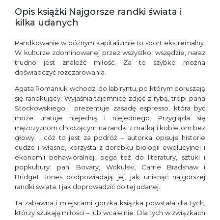
Opis książki Najgorsze randki świata i
kilka udanych
Randkowanie w późnym kapitalizmie to sport ekstremalny.
W kulturze zdominowanej przez wszystko, wszędzie, naraz
trudno jest znaleźć miłość. Za to szybko można
doświadczyć rozczarowania.
Agata Romaniuk wchodzi do labiryntu, po którym poruszają
się randkujący. Wyjaśnia tajemnicę zdjęć z rybą, tropi pana
Stockowskiego i prezentuje zasadę espresso, która być
może uratuje niejedną i niejednego. Przygląda się
mężczyznom chodzącym na randki z matką i kobietom bez
głowy. I cóż to jest za podróż – autorka opisuje historie
cudze i własne, korzysta z dorobku biologii ewolucyjnej i
ekonomii behawioralnej, sięga też do literatury, sztuki i
popkultury: pani Bovary, Wokulski, Carrie Bradshaw i
Bridget Jones podpowiadają jej, jak uniknąć najgorszej
randki świata. I jak doprowadzić do tej udanej.
Ta zabawna i miejscami gorzka książka powstała dla tych,
którzy szukają miłości – lub wcale nie. Dla tych w związkach