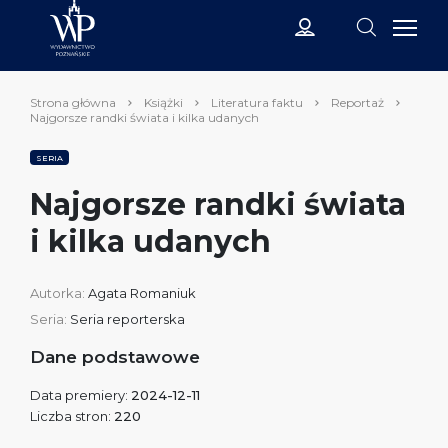
Strona główna
Książki
Literatura faktu
Reportaż
Najgorsze randki świata i kilka udanych
SERIA
Najgorsze randki świata
i kilka udanych
Autorka:
Agata Romaniuk
Seria:
Seria reporterska
Dane podstawowe
Data premiery:
2024-12-11
Liczba stron:
220