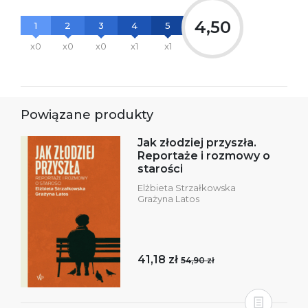
4,50
1
2
3
4
5
x0
x0
x0
x1
x1
Powiązane produkty
Jak złodziej przyszła.
Reportaże i rozmowy o
starości
Elżbieta Strzałkowska
Grażyna Latos
41,18 zł
54,90 zł