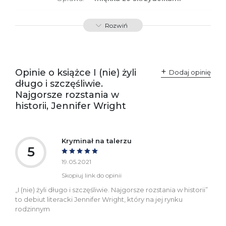
ISBN
9788366570399
Rozwiń
SKU:
K734451
Opinie o książce I (nie) żyli
Dodaj opinię
długo i szczęśliwie.
Najgorsze rozstania w
historii, Jennifer Wright
Kryminał na talerzu
5
19.05.2021
Skopiuj link do opinii
„I (nie) żyli długo i szczęśliwie. Najgorsze rozstania w historii”
to debiut literacki Jennifer Wright, który na jej rynku
rodzinnym