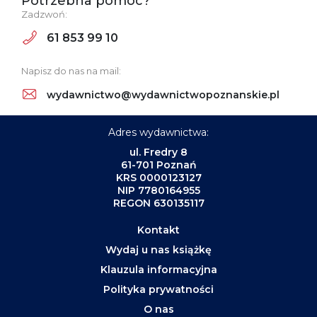
Potrzebna pomoc?
Zadzwoń:
61 853 99 10
Napisz do nas na mail:
wydawnictwo@wydawnictwopoznanskie.pl
Adres wydawnictwa:
ul. Fredry 8
61-701 Poznań
KRS 0000123127
NIP 7780164955
REGON 630135117
Kontakt
Wydaj u nas książkę
Klauzula informacyjna
Polityka prywatności
O nas