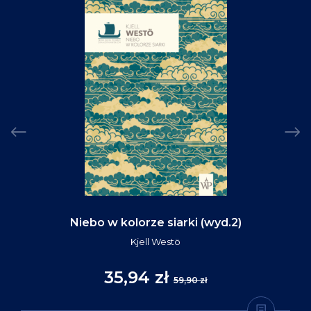
Niebo w kolorze siarki (wyd.2)
Kjell Westö
35,94 zł
59,90 zł