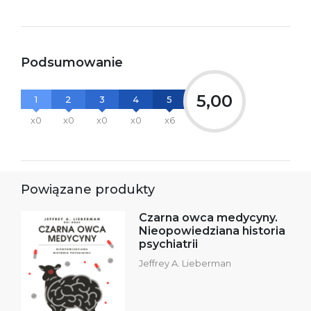
Podsumowanie
5,00
1
2
3
4
5
x0
x0
x0
x0
x6
Powiązane produkty
Czarna owca medycyny.
Nieopowiedziana historia
psychiatrii
Jeffrey A. Lieberman