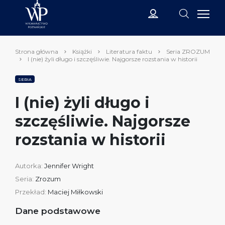
Strona główna
Książki
Literatura faktu
Seria ZROZUM
I (nie) żyli długo i szczęśliwie. Najgorsze rozstania w historii
SERIA
I (nie) żyli długo i
szczęśliwie. Najgorsze
rozstania w historii
Autorka:
Jennifer Wright
Seria:
Zrozum
Przekład:
Maciej Miłkowski
Dane podstawowe