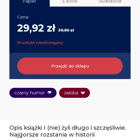
Papier
E-book
Audiobook
Cena:
29,92 zł
39,90 zł
Produkt niedostępny
Przejdź do sklepu
👁
czarny humor
żałoba
💔
Opis książki I (nie) żyli długo i szczęśliwie.
Najgorsze rozstania w historii