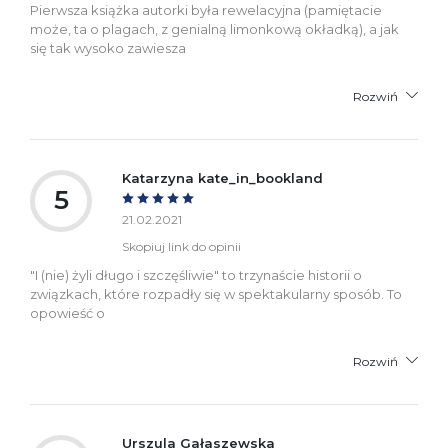
Pierwsza książka autorki była rewelacyjna (pamiętacie
może, ta o plagach, z genialną limonkową okładką), a jak
się tak wysoko zawiesza
Rozwiń
Katarzyna kate_in_bookland
5
21.02.2021
Skopiuj link do opinii
"I (nie) żyli długo i szczęśliwie" to trzynaście historii o
związkach, które rozpadły się w spektakularny sposób. To
opowieść o
Rozwiń
Urszula Gałaszewska