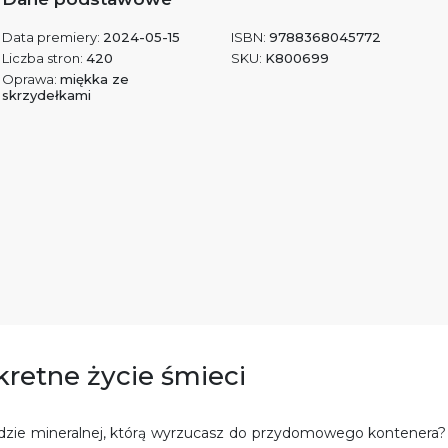
Data premiery:
2024-05-15
ISBN:
9788368045772
Liczba stron:
420
SKU:
K800699
Oprawa:
miękka ze
skrzydełkami
kretne życie śmieci
wodzie mineralnej, którą wyrzucasz do przydomowego kontenera?