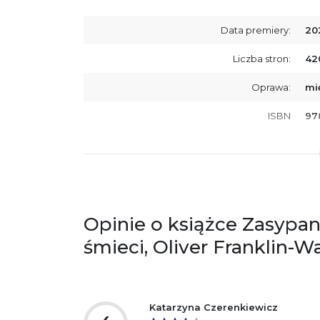
Data premiery:
20
Liczba stron:
42
Oprawa:
mi
ISBN
97
SKU:
K8
Opinie o książce Zasypan
śmieci, Oliver Franklin-Wa
Katarzyna Czerenkiewicz