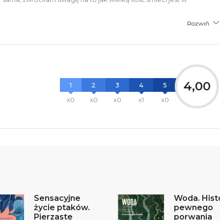
Rozwiń
4,00
1
2
3
4
5
x0
x0
x0
x1
x0
Sensacyjne
Woda. Hist
życie ptaków.
pewnego
Pierzaste
porwania