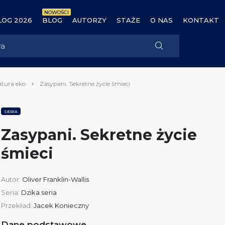
NOWOŚCI
OG 2026
BLOG
AUTORZY
STAŻE
O NAS
KONTAKT
atura eko
Zasypani. Sekretne życie śmieci
SERIA
Zasypani. Sekretne życie
śmieci
Autor:
Oliver Franklin-Wallis
Seria:
Dzika seria
Przekład:
Jacek Konieczny
Dane podstawowe