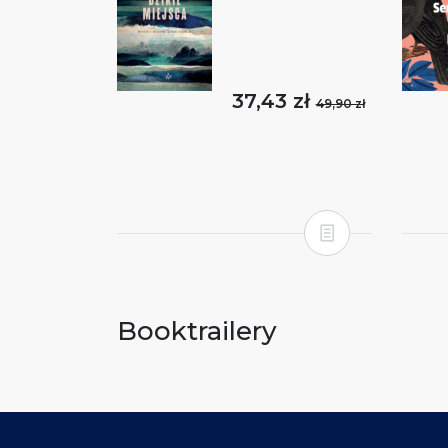
37,43 zł
49,90 zł
Booktrailery