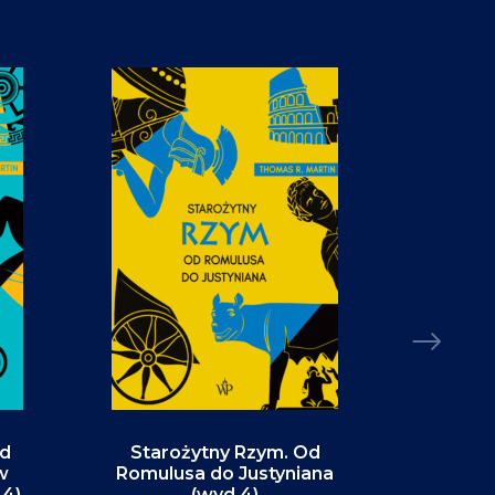
Od
Starożytny Rzym. Od
Alaska. P
w
Romulusa do Justyniana
św
.4)
(wyd.4)