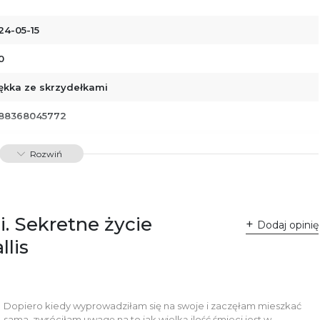
24-05-15
0
ękka ze skrzydełkami
88368045772
00699
Rozwiń
i. Sekretne życie
Dodaj opinię
llis
Dopiero kiedy wyprowadziłam się na swoje i zaczęłam mieszkać
sama, zwróciłam uwagę na to jak wielką ilość śmieci jest w