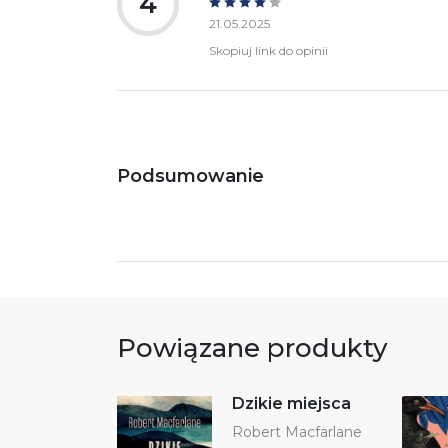
4
21.05.2025
Skopiuj link do opinii
Podsumowanie
Powiązane produkty
Dzikie miejsca
Robert Macfarlane