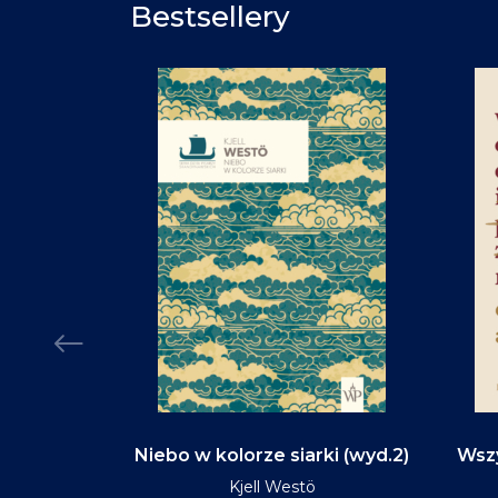
Bestsellery
d na tym
Niebo w kolorze siarki (wyd.2)
Wszy
(wyd.3)
Kjell Westö