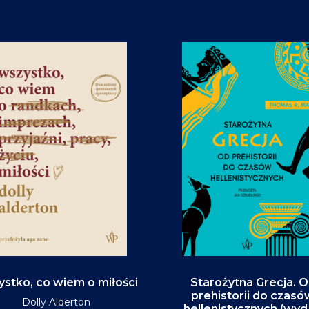
stko, co wiem o miłości
Starożytna Grecja. 
prehistorii do czasó
Dolly Alderton
hellenistycznych (wyd