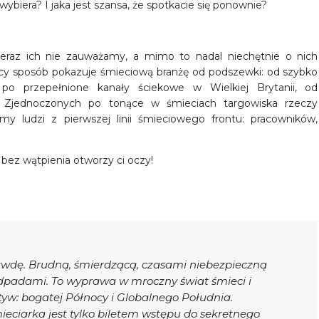
ybiera? I jaka jest szansa, że spotkacie się ponownie?
nieraz ich nie zauważamy, a mimo to nadal niechętnie o nich
jący sposób pokazuje śmieciową branżę od podszewki: od szybko
po przepełnione kanały ściekowe w Wielkiej Brytanii, od
 Zjednoczonych po tonące w śmieciach targowiska rzeczy
 ludzi z pierwszej linii śmieciowego frontu: pracowników,
 bez wątpienia otworzy ci oczy!
wdę. Brudną, śmierdzącą, czasami niebezpieczną
odpadami. To wyprawa w mroczny świat śmieci i
yw: bogatej Północy i Globalnego Południa.
mieciarka jest tylko biletem wstępu do sekretnego