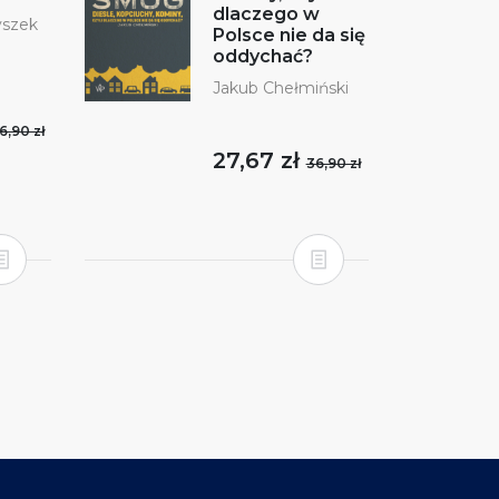
dlaczego w
szek
Polsce nie da się
oddychać?
Jakub Chełmiński
6,90 zł
27,67 zł
36,90 zł