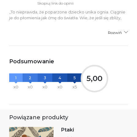
Skopiuj link do opinii
„To nieprawda, że poparzone dziecko unika ognia. Ciągnie
je do płomienia jak ćmę do światła. Wie, że jeśli się zbliży,
Rozwiń
Podsumowanie
5,00
1
2
3
4
5
x0
x0
x0
x0
x5
Powiązane produkty
Ptaki