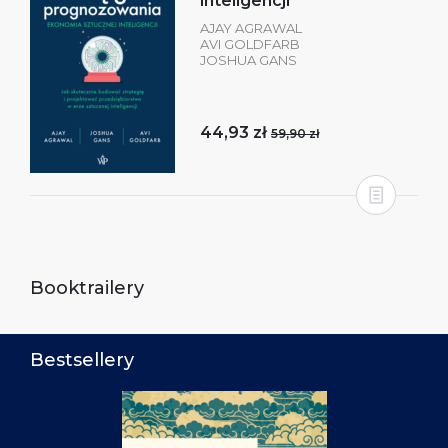
inteligencji
AJAY AGRAWAL
AVI GOLDFARB
JOSHUA GANS
44,93 zł
59,90 zł
Booktrailery
Bestsellery