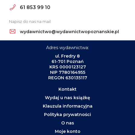
61 853 99 10
Napisz do nas na mail:
wydawnictwo@wydawnictwopoznanskie.pl
Adres wydawnictwa:
ul. Fredry 8
61-701 Poznań
KRS 0000123127
NIP 7780164955
REGON 630135117
Kontakt
Wydaj u nas książkę
Klauzula informacyjna
Polityka prywatności
O nas
Moje konto