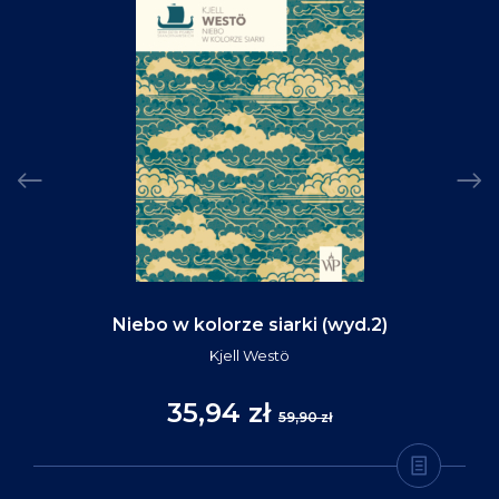
Niebo w kolorze siarki (wyd.2)
Kjell Westö
35,94 zł
59,90 zł