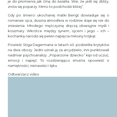
je do płomienia jak ćmę do światła. Wie, że jeśli się zbliży,
znów się poparzy. Mimo to podchodzi bliżej”.
Gdy po śmierci ukochanej matki Bengt dowiaduje się o
romansie ojca, duszna atmosfera w rodzinie staje się nie do
zniesienia. Młodego mężczyznę dręczą obsesyjne myśli i
koszmary. Wkrótce między synem, ojcem i jego – ich –
kochanką narodzi się pełen napięcia miłosny trójkąt.
Powieść Stiga Dagermana w latach 40. podzieliła krytyków
na dwa obozy. Jedni uznali ją za arcydzieło, inni punktowali
nadmiar psychoanalizy. „Poparzone dziecko” kipi od uczuć,
emocji i napięć. To rozdzierająco smutna opowieść o
namiętności, nienawiści i lęku.
Odtwarzacz video