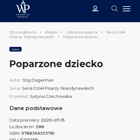
Strona główna
Książki
Literatura piękna
Seria Dzieł
Pisarzy Skandynawskich
Poparzone dziecko
SERIA
Poparzone dziecko
Autor:
Stig Dagerman
Seria:
Seria Dzieł Pisarzy Skandynawskich
Przekład:
Justyna Czechowska
Dane podstawowe
Data premiery:
2020-07-15
Liczba stron:
288
ISBN:
9788366553781
SKU:
E201259