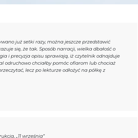
ększyć lub zmniejszyć głośność.
sywano już setki razy, można jeszcze przedstawić
uje się, że tak. Sposób narracji, wielka dbałość o
ia i precyzja opisu sprawiają, iż czytelnik odnajduje
l odruchowo chciałby pomóc ofiarom lub chociaż
przeczytać, lecz po lekturze odłożyć na półkę z
ukcja, „11 września”