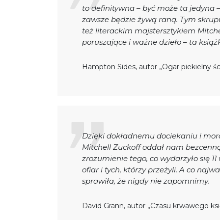
to definitywna – być może ta jedyna – 
zawsze będzie żywą raną. Tym skrup
też literackim majstersztykiem Mitchel
poruszające i ważne dzieło – ta książ
Hampton Sides, autor „Ogar piekielny śc
Dzięki dokładnemu dociekaniu i mora
Mitchell Zuckoff oddał nam bezcenną
zrozumienie tego, co wydarzyło się 11
ofiar i tych, którzy przeżyli. A co naj
sprawiła, że nigdy nie zapomnimy.
David Grann, autor „Czasu krwawego księ