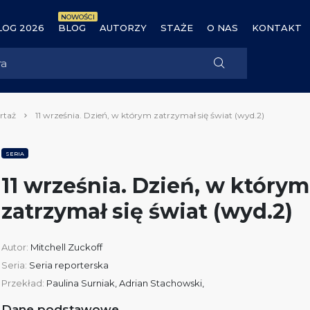
NOWOŚCI
OG 2026
BLOG
AUTORZY
STAŻE
O NAS
KONTAKT
rtaż
11 września. Dzień, w którym zatrzymał się świat (wyd.2)
SERIA
11 września. Dzień, w którym
zatrzymał się świat (wyd.2)
Autor:
Mitchell Zuckoff
Seria:
Seria reporterska
Przekład:
Paulina Surniak, Adrian Stachowski,
Dane podstawowe