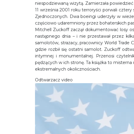
niespodziewaną wizytą. Zamierzała powiedzieć i
11 września 2001 roku terroryści porwali czter
Zjednoczonych. Dwa boeingi uderzyły w wieże
częściowo udaremniony przez bohaterskich pa
Mitchell Zuckoff zaczął dokumentować losy os
następnego dnia – i nie przestawał przez kilk
samolotów, strażacy, pracownicy World Trade Ce
gdzie rozbił się ostatni samolot. Zuckoff odtw
intymnej i monumentalnej. Przenosi czyteln
pędzących w ich stronę. Ta książka to misterna u
ekstremalnych okolicznościach.
Odtwarzacz video