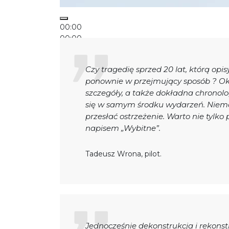
00:00
00:00
00:35
Używaj strzałek do góry oraz do dołu aby zwi
Czy tragedię sprzed 20 lat, którą opi
ponownie w przejmujący sposób ? Okaz
szczegóły, a także dokładna chronolog
się w samym środku wydarzeń. Niema
przesłać ostrzeżenie. Warto nie tylko 
napisem „Wybitne”.
Tadeusz Wrona, pilot.
Jednocześnie dekonstrukcja i rekonstr