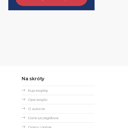
Na skróty
Kup książkę
Opis książki
O autorze
Dane szczegółowe
Oceny i opinie