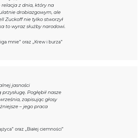
relacja z dnia, który na
ulatnie drobiazgowym, ale
l Zuckoff nie tylko stworzył
ka to wyraz służby narodowi.
iga mnie” oraz „Krew i burza”
lnej jasności
 przysługę. Pogłębił nasze
 września, zapisując głosy
ważniejsze – jego praca
życa” oraz „Białej ciemności”