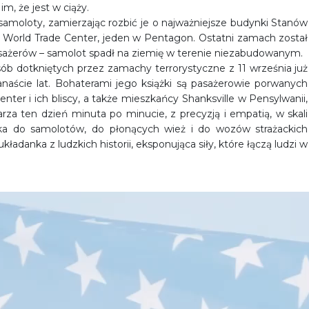
m, że jest w ciąży.
y samoloty, zamierzając rozbić je o najważniejsze budynki Stanów
 World Trade Center, jeden w Pentagon. Ostatni zamach został
sażerów – samolot spadł na ziemię w terenie niezabudowanym.
ób dotkniętych przez zamachy terrorystyczne z 11 września już
anaście lat. Bohaterami jego książki są pasażerowie porwanych
nter i ich bliscy, a także mieszkańcy Shanksville w Pensylwanii,
arza ten dzień minuta po minucie, z precyzją i empatią, w skali
ika do samolotów, do płonących wież i do wozów strażackich
kładanka z ludzkich historii, eksponująca siły, które łączą ludzi w