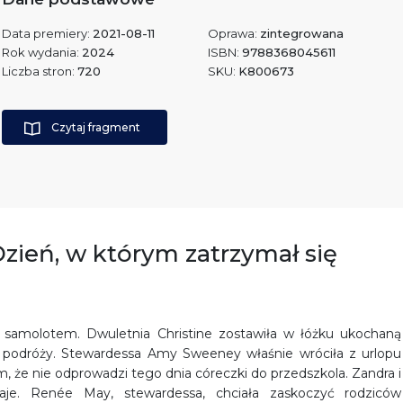
Data premiery:
2021-08-11
Oprawa:
zintegrowana
Rok wydania:
2024
ISBN:
9788368045611
Liczba stron:
720
SKU:
K800673
Czytaj fragment
 Dzień, w którym zatrzymał się
ał samolotem. Dwuletnia Christine zostawiła w łóżku ukochaną
zas podróży. Stewardessa Amy Sweeney właśnie wróciła z urlopu
 że nie odprowadzi tego dnia córeczki do przedszkola. Zandra i
je. Renée May, stewardessa, chciała zaskoczyć rodziców