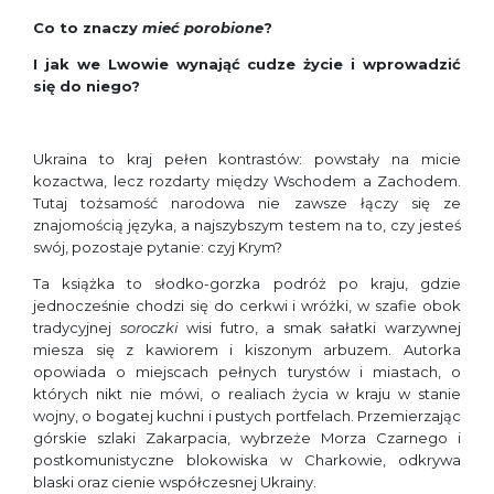
Co to znaczy
mieć porobione
?
I jak we Lwowie wynająć cudze życie i wprowadzić
się do niego?
Ukraina to kraj pełen kontrastów: powstały na micie
kozactwa, lecz rozdarty między Wschodem a Zachodem.
Tutaj tożsamość narodowa nie zawsze łączy się ze
znajomością języka, a najszybszym testem na to, czy jesteś
swój, pozostaje pytanie: czyj Krym?
Ta książka to słodko-gorzka podróż po kraju, gdzie
jednocześnie chodzi się do cerkwi i wróżki, w szafie obok
tradycyjnej
soroczki
wisi futro, a smak sałatki warzywnej
miesza się z kawiorem i kiszonym arbuzem. Autorka
opowiada o miejscach pełnych turystów i miastach, o
których nikt nie mówi, o realiach życia w kraju w stanie
wojny, o bogatej kuchni i pustych portfelach. Przemierzając
górskie szlaki Zakarpacia, wybrzeże Morza Czarnego i
postkomunistyczne blokowiska w Charkowie, odkrywa
blaski oraz cienie współczesnej Ukrainy.