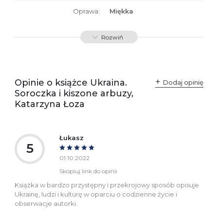
Oprawa:
Miękka
ISBN
9788367176453
Rozwiń
SKU:
K800201
Opinie o książce Ukraina.
Dodaj opinię
Soroczka i kiszone arbuzy,
Katarzyna Łoza
Łukasz
5
01.10.2022
Skopiuj link do opinii
Książka w bardzo przystępny i przekrojowy sposób opisuje
Ukrainę, ludzi i kulturę w oparciu o codzienne życie i
obserwacje autorki.