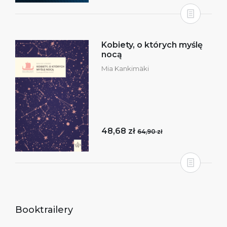
Kobiety, o których myślę
nocą
Mia Kankimäki
48,68 zł
64,90 zł
Booktrailery