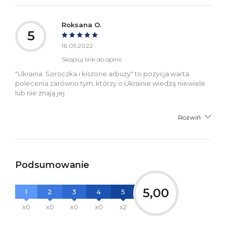
Roksana O.
5
16.05.2022
Skopiuj link do opinii
"Ukraina. Soroczka i kiszone arbuzy" to pozycja warta
polecenia zarówno tym, którzy o Ukrainie wiedzą niewiele
lub nie znają jej
Rozwiń
Podsumowanie
5,00
1
2
3
4
5
x0
x0
x0
x0
x2