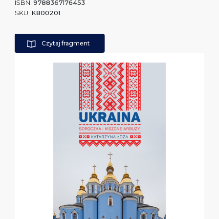
ISBN:
9788367176453
SKU:
K800201
Czytaj fragment