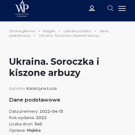
Strona główna
Książki
Literatura faktu
Seria
podróżnicza
Ukraina. Soroczka i kiszone arbuzy
Ukraina. Soroczka i
kiszone arbuzy
Autorka:
Katarzyna Łoza
Dane podstawowe
Data premiery:
2022-04-13
Rok wydania:
2022
Liczba stron:
340
Oprawa:
Miękka