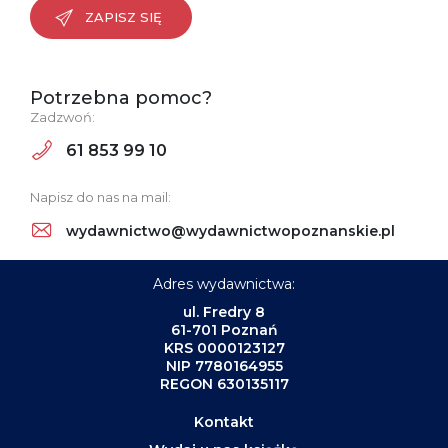
ZAPISZ SIĘ
Potrzebna pomoc?
Zadzwoń:
61 853 99 10
Napisz do nas na mail:
wydawnictwo@wydawnictwopoznanskie.pl
Adres wydawnictwa:
ul. Fredry 8
61-701 Poznań
KRS 0000123127
NIP 7780164955
REGON 630135117
Kontakt