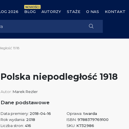
NOWOŚCI
OG 2026
BLOG
AUTORZY
STAŻE
O NAS
KONTAKT
ległość 1918
Polska niepodległość 1918
Autor:
Marek Rezler
Dane podstawowe
Data premiery:
2018-04-16
Oprawa:
twarda
Rok wydania:
2018
ISBN:
9788379769100
Liczba stron:
416
SKU:
K732986