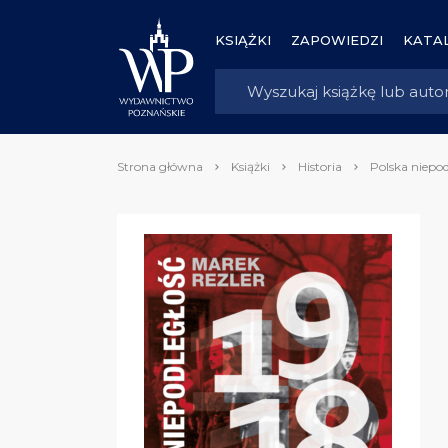
KSIĄŻKI
ZAPOWIEDZI
KATAL
Strona główna
Książki
Historia
Polska niepod