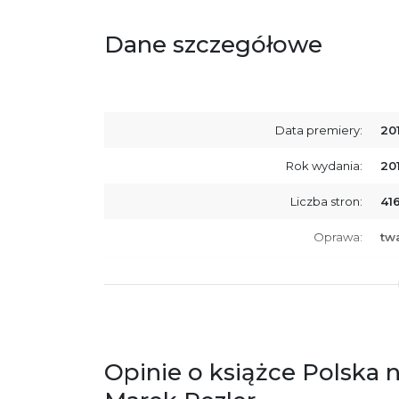
Dane szczegółowe
Data premiery:
20
Rok wydania:
20
Liczba stron:
41
Oprawa:
tw
ISBN
97
SKU:
K7
Opinie o książce Polska n