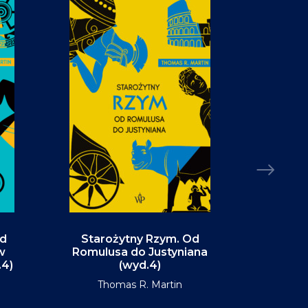
Od
Starożytny Rzym. Od
Alaska. P
w
Romulusa do Justyniana
św
.4)
(wyd.4)
D
Thomas R. Martin