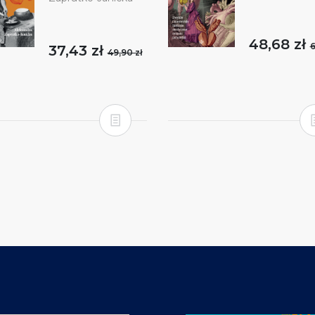
48,68 zł
6
37,43 zł
49,90 zł