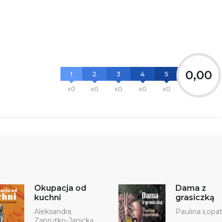
0,00
1
2
3
4
5
x0
x0
x0
x0
x0
Okupacja od
Dama z
kuchni
grasiczką
Aleksandra
Paulina Łopa
Zaprutko-Janicka