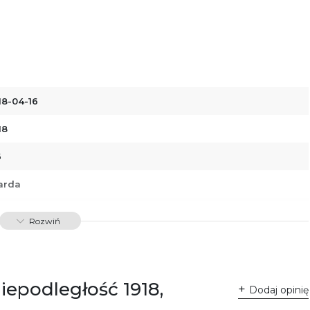
18-04-16
18
6
arda
88379769100
Rozwiń
32986
iepodległość 1918,
Dodaj opinię