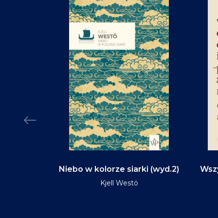
d na tym
Niebo w kolorze siarki (wyd.2)
Wszy
(wyd.3)
Kjell Westö