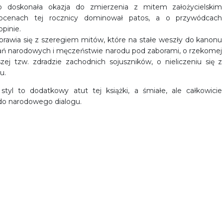
to doskonała okazja do zmierzenia z mitem założycielskim
ocenach tej rocznicy dominował patos, a o przywódcach
pinie.
ozprawia się z szeregiem mitów, które na stałe weszły do kanonu
ań narodowych i męczeństwie narodu pod zaborami, o rzekomej
j tzw. zdradzie zachodnich sojuszników, o nieliczeniu się z
u.
tyl to dodatkowy atut tej książki, a śmiałe, ale całkowicie
do narodowego dialogu.