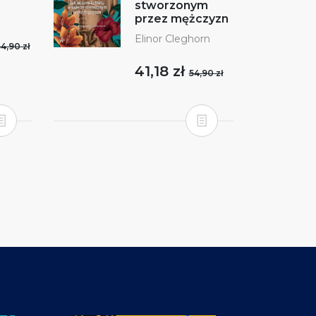
stworzonym
przez mężczyzn
Elinor Cleghorn
4,90 zł
41,18 zł
54,90 zł