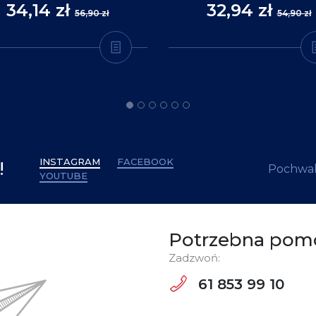
34,14 zł
32,94 zł
56,90 zł
54,90 zł
INSTAGRAM
FACEBOOK
!
Pochwal
YOUTUBE
Potrzebna pom
Zadzwoń:
61 853 99 10