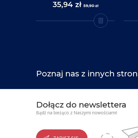
35,94 zł
,90 zł
59,90 zł
Poznaj nas z innych stron
Dołącz do newslettera
Bądź na bieżąco z Naszymi nowościami!
ZAPISZ SIĘ