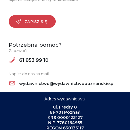
ZAPISZ SIĘ
Potrzebna pomoc?
Zadzwoń:
61 853 99 10
Napisz do nas na mail:
wydawnictwo@wydawnictwopoznanskie.pl
Adres wydawnictwa:
ul. Fredry 8
61-701 Poznań
KRS 0000123127
NIP 7780164955
REGON 630135117