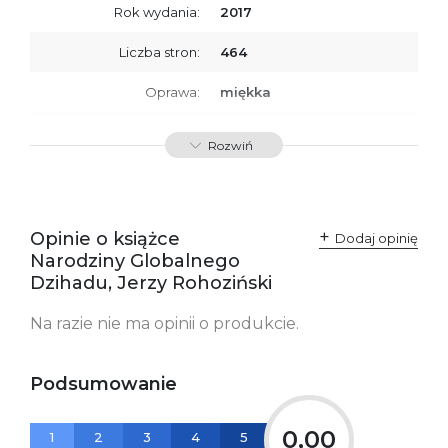
Rok wydania:
2017
Liczba stron:
464
Oprawa:
miękka
ISBN
9788379766222
Rozwiń
SKU:
K732789
Opinie o książce
Dodaj opinię
Narodziny Globalnego
Dzihadu, Jerzy Rohoziński
Na razie nie ma opinii o produkcie.
Podsumowanie
0,00
1
2
3
4
5