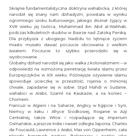
Skrajnie fundamentalistyczna doktryna wahabicka, z której
narodził się znany nam dżihadyzm, powstała w wyniku
ogromnego szoku kulturowego, jakiego doznał żyjący w
XVIII wieku jej twórca, Muhammad ibn Abd al-Wahhab,
podczas kilkuletnich studiów w Basrze nad Zatoką Perską.
Dla przybysza z ubogiego Nadżdu to tętniące życiem
miasto musiało dawać poczucie obcowania z wielkim
światem. Poczucie to szybko przerodziło się w
wyobcowanie…
Globalny dżihad narodził się jako walka z kolonializmem – w
odpowiedzi na wzmożoną penetrację świata islamu przez
Europejczyków w XIX wieku. Późniejsze ożywienie islamu
spowoduje ucieczkę w przeszłość, rojenia o minionej
chwale, zapadanie się w sobie. Stąd Mahdi w Sudanie,
wahabici w Arabii, Szamil na Kaukazie, a na koniec –
Chomeini.
Francuzi w Algierii i na Saharze, Anglicy w Egipcie i Syrii,
Niemcy w Iraku i Afryce Środkowej, Rosjanie w Azji
Centralnej, także Włosi i rozpadające się Imperium
Osmańskie, a jeszcze Indie i nawet odległa Japonia. Charles
de Foucauld, Lawrence z Arabii, Max von Oppenheim, cała
plejada barwnych postaci. Bolszewicy i naziści jako