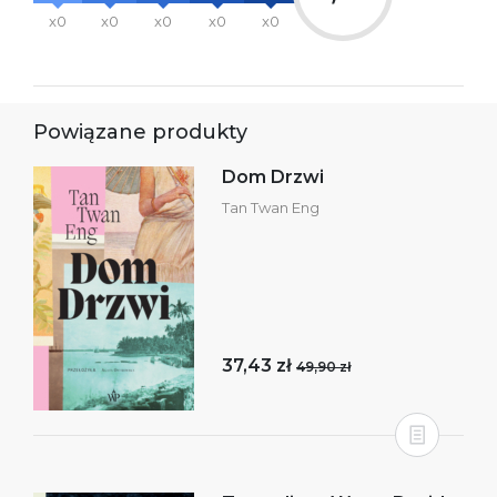
x0
x0
x0
x0
x0
Powiązane produkty
Dom Drzwi
Tan Twan Eng
37,43 zł
49,90 zł