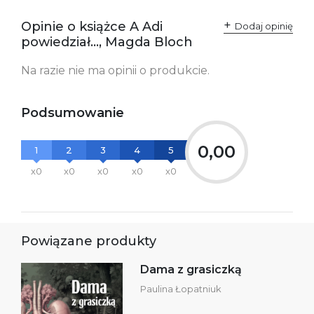
Opinie o książce A Adi
Dodaj opinię
powiedział..., Magda Bloch
Na razie nie ma opinii o produkcie.
Podsumowanie
0,00
1
2
3
4
5
x0
x0
x0
x0
x0
Powiązane produkty
Dama z grasiczką
Paulina Łopatniuk