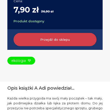
Cena:
7,90 zł
36,90 zł
Produkt dostępny
Przejdź do sklepu
ekologia
💚
Opis książki A Adi powiedział...
Każda wielka przygoda ma swój mały początek – tak mały,
jak podmiejska działka lub łąka za płotem domu. Do jej
przeżycia nie potrzeba specjalistycznego sprzętu, grubego