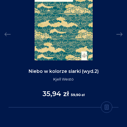
Niebo w kolorze siarki (wyd.2)
Kjell Westö
35,94 zł
59,90 zł