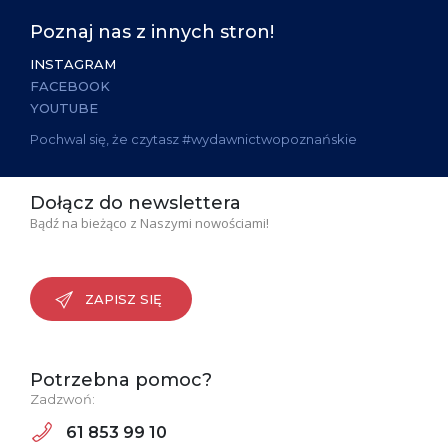
Poznaj nas z innych stron!
INSTAGRAM
FACEBOOK
YOUTUBE
Pochwal się, że czytasz #wydawnictwopoznańskie
Dołącz do newslettera
Bądź na bieżąco z Naszymi nowościami!
ZAPISZ SIĘ
Potrzebna pomoc?
Zadzwoń:
61 853 99 10