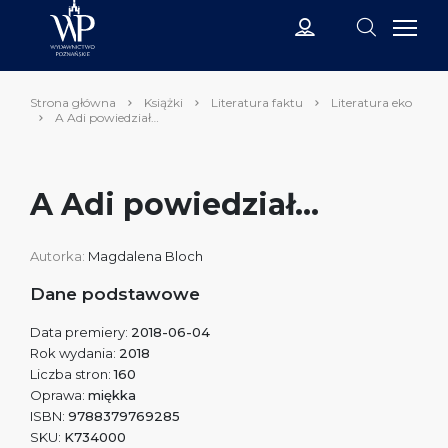
Strona główna
Książki
Literatura faktu
Literatura eko
A Adi powiedział…
A Adi powiedział...
Autorka:
Magdalena Bloch
Dane podstawowe
Data premiery:
2018-06-04
Rok wydania:
2018
Liczba stron:
160
Oprawa:
miękka
ISBN:
9788379769285
SKU:
K734000