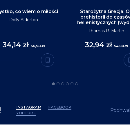
stko, co wiem o miłości
Starożytna Grecja. 
prehistorii do czasó
Dolly Alderton
hellenistycznych (wyd
Thomas R. Martin
34,14 zł
32,94 zł
56,90 zł
54,90 zł
INSTAGRAM
FACEBOOK
!
Pochwal
YOUTUBE