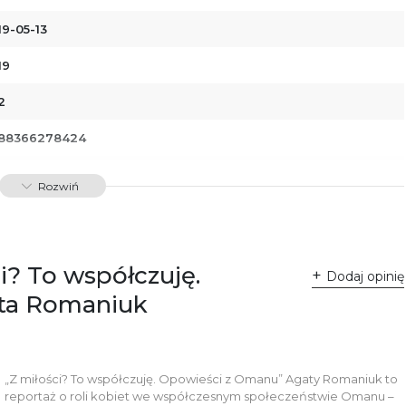
19-05-13
19
2
88366278424
01101
Rozwiń
i? To współczuję.
Dodaj opinię
ta Romaniuk
„Z miłości? To współczuję. Opowieści z Omanu” Agaty Romaniuk to
reportaż o roli kobiet we współczesnym społeczeństwie Omanu –