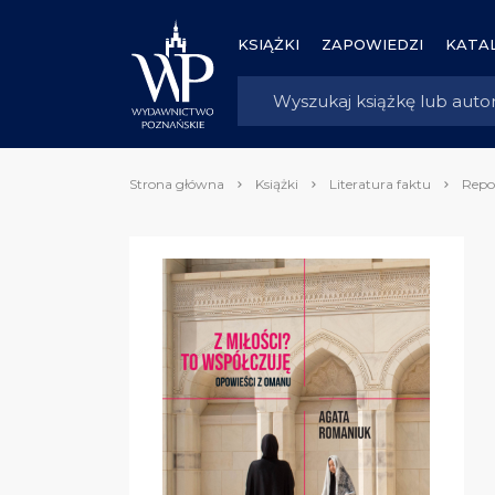
KSIĄŻKI
ZAPOWIEDZI
KATAL
Strona główna
Książki
Literatura faktu
Repo