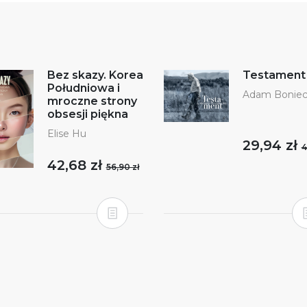
Bez skazy. Korea
Testament
Południowa i
Adam Boniec
mroczne strony
obsesji piękna
Elise Hu
29,94 zł
4
42,68 zł
56,90 zł