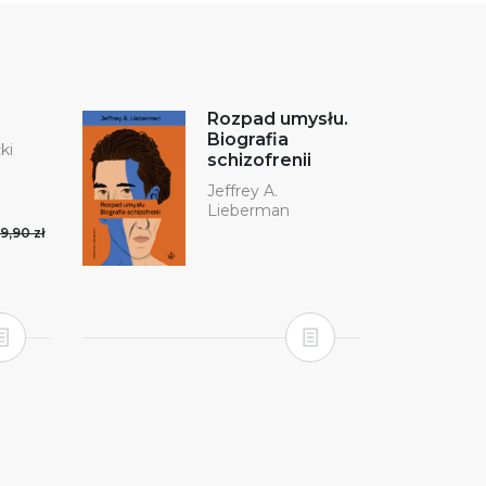
Rozpad umysłu.
Biografia
ki
schizofrenii
Jeffrey A.
Lieberman
9,90 zł