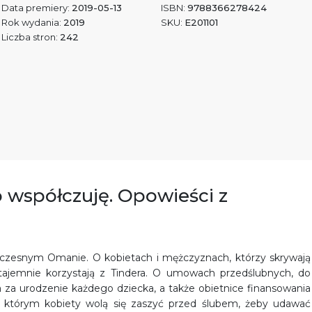
Data premiery:
2019-05-13
ISBN:
9788366278424
Rok wydania:
2019
SKU:
E201101
Liczba stron:
242
o współczuję. Opowieści z
łczesnym Omanie. O kobietach i mężczyznach, którzy skrywają
otajemnie korzystają z Tindera. O umowach przedślubnych, do
 za urodzenie każdego dziecka, a także obietnice finansowania
 którym kobiety wolą się zaszyć przed ślubem, żeby udawać