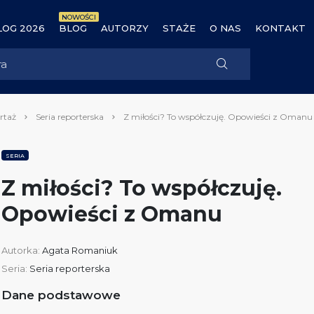
NOWOŚCI
OG 2026
BLOG
AUTORZY
STAŻE
O NAS
KONTAKT
rtaż
Seria reporterska
Z miłości? To współczuję. Opowieści z Omanu
SERIA
Z miłości? To współczuję.
Opowieści z Omanu
Autorka:
Agata Romaniuk
Seria:
Seria reporterska
Dane podstawowe