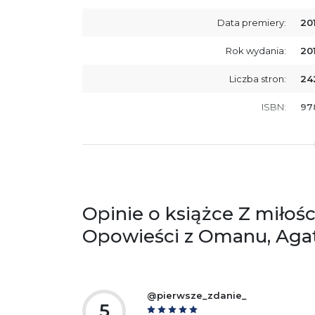
Data premiery:
20
Rok wydania:
20
Liczba stron:
24
ISBN:
97
SKU:
E2
Opinie o książce Z miłośc
Opowieści z Omanu, Aga
@pierwsze_zdanie_
5