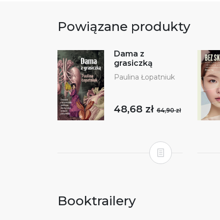
Powiązane produkty
Dama z
grasiczką
Paulina Łopatniuk
48,68 zł
64,90 zł
Booktrailery