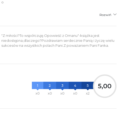
o
Rozwiń
"Z miłości?To współczuję.Opowieść z Omanu"-książka jest
niedostępna,dlaczego?Pozdrawiam serdecznie Panią i życzę wielu
sukcesów na wszystkich polach Pani.Z poważaniem Pani Fanka.
5,00
1
2
3
4
5
x0
x0
x0
x0
x2