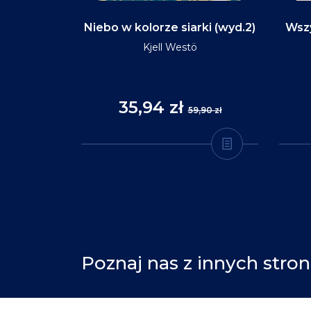
d na tym
Niebo w kolorze siarki (wyd.2)
Wszy
(wyd.3)
Kjell Westö
35,94 zł
,90 zł
59,90 zł
Poznaj nas z innych stron