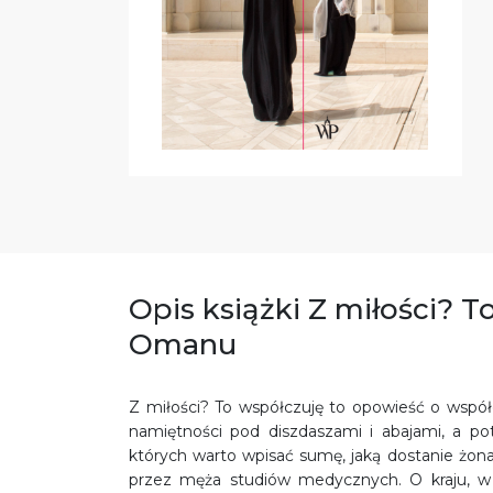
Opis książki Z miłości? T
Omanu
Z miłości? To współczuję to opowieść o wspó
namiętności pod diszdaszami i abajami, a p
których warto wpisać sumę, jaką dostanie żona
przez męża studiów medycznych. O kraju, w