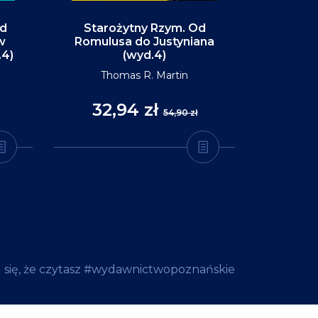
Od
Starożytny Rzym. Od
Alaska. P
w
Romulusa do Justyniana
św
.4)
(wyd.4)
D
Thomas R. Martin
32,94 zł
35
54,90 zł
 się, że czytasz #wydawnictwopoznańskie