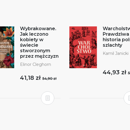
Wybrakowane.
Warcholst
Jak leczono
Prawdziwa
kobiety w
historia pol
świecie
szlachty
stworzonym
Kamil Janicki
przez mężczyzn
Elinor Cleghorn
44,93 zł
5
41,18 zł
54,90 zł