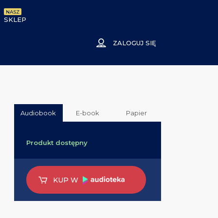
NASZ
SKLEP
ZALOGUJ SIĘ
Audiobook
E-book
Papier
Produkt dostępny
KUP W