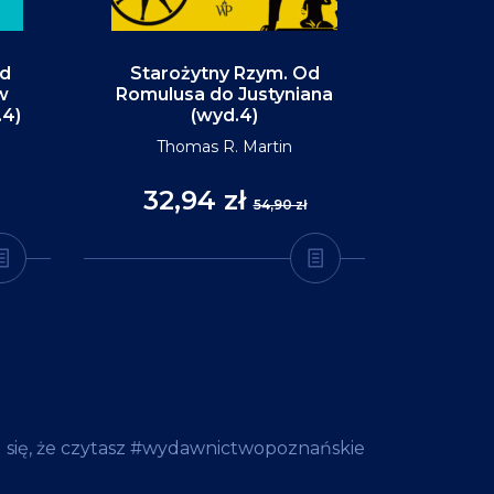
Od
Starożytny Rzym. Od
Alaska. P
w
Romulusa do Justyniana
św
.4)
(wyd.4)
D
Thomas R. Martin
32,94 zł
35
54,90 zł
 się, że czytasz #wydawnictwopoznańskie