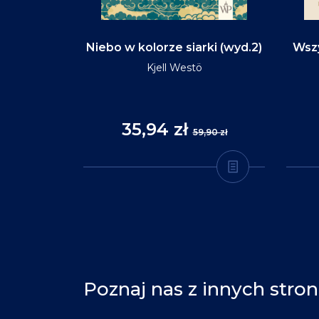
d na tym
Niebo w kolorze siarki (wyd.2)
Wszy
(wyd.3)
Kjell Westö
35,94 zł
,90 zł
59,90 zł
Poznaj nas z innych stron