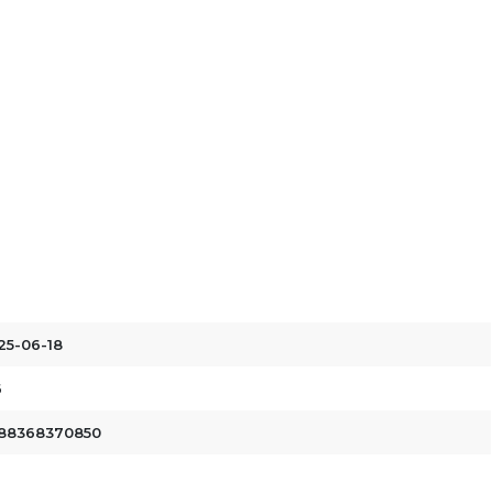
25-06-18
6
88368370850