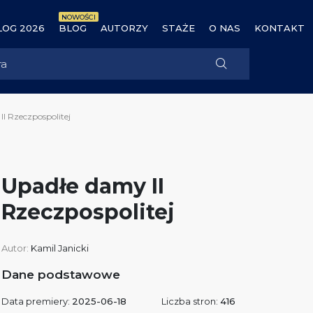
NOWOŚCI
OG 2026
BLOG
AUTORZY
STAŻE
O NAS
KONTAKT
I Rzeczpospolitej
Upadłe damy II
Rzeczpospolitej
Autor:
Kamil Janicki
Dane podstawowe
Data premiery:
2025-06-18
Liczba stron:
416