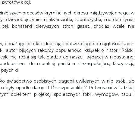
 zwrotów akcji.
jgłośniejszych procesów kryminalnych okresu międzywojennego, w
: dzieciobójczynie, malwersantki, szantażystki, morderczynie.
tej, bohaterki pierwszych stron gazet, chociaż wcale nie
 obnażając plotki i dopisując dalsze ciągi do najgłośniejszych
 autor bijących rekordy popularności książek o historii Polski,
wcale nie różni się tak bardzo od naszej: będącej w nieustannej
upodobaniem do moralnej paniki a niezaspokojoną fascynacją
psychiki.
ylko świadectwo osobistych tragedii uwikłanych w nie osób, ale
Kim były upadłe damy II Rzeczpospolitej? Potworami w ludzkiej
nym obiektem projekcji społecznych fobii, wymogów, tabu i