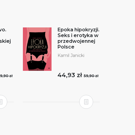
wo.
Epoka hipokryzji.
Seks i erotyka w
skiej
przedwojennej
Polsce
Kamil Janicki
44,93 zł
9,90 zł
59,90 zł