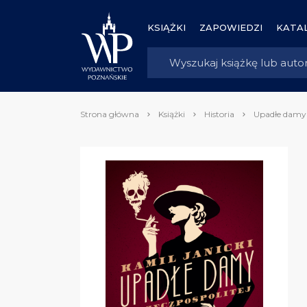
KSIĄŻKI
ZAPOWIEDZI
KATAL
Strona główna
Książki
Historia
Upadłe damy I