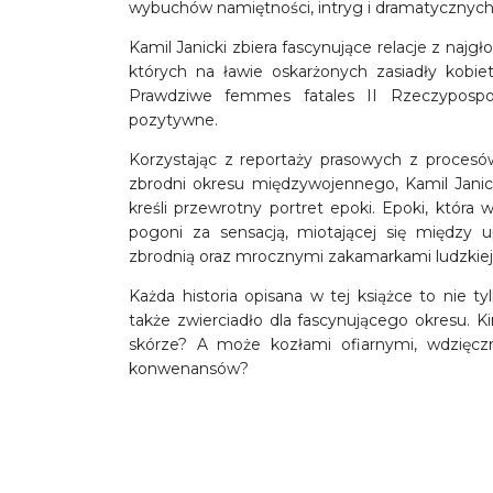
wybuchów namiętności, intryg i dramatycznych
Kamil Janicki zbiera fascynujące relacje z na
których na ławie oskarżonych zasiadły kobiety
Prawdziwe femmes fatales II Rzeczypospoli
pozytywne.
Korzystając z reportaży prasowych z procesów,
zbrodni okresu międzywojennego, Kamil Janicki,
kreśli przewrotny portret epoki. Epoki, która 
pogoni za sensacją, miotającej się między 
zbrodnią oraz mrocznymi zakamarkami ludzkiej 
Każda historia opisana w tej książce to nie t
także zwierciadło dla fascynującego okresu. 
skórze? A może kozłami ofiarnymi, wdzięcz
konwenansów?