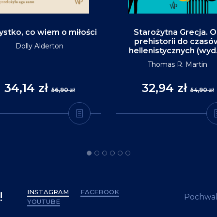
stko, co wiem o miłości
Starożytna Grecja. 
prehistorii do czasó
Dolly Alderton
hellenistycznych (wyd
Thomas R. Martin
34,14 zł
32,94 zł
56,90 zł
54,90 zł
INSTAGRAM
FACEBOOK
!
Pochwal
YOUTUBE