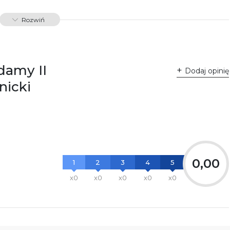
Rozwiń
damy II
Dodaj opinię
nicki
0,00
1
2
3
4
5
x0
x0
x0
x0
x0