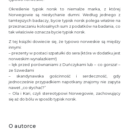
Określenie typisk norsk to niemalże marka, z której
Norwegowie są niesłychanie dumni. Według jednego z
tamtejszych badaczy, bycie typisk norsk polega właśnie na
przeznaczaniu kolosalnych sum z podatków na badania, co
tak właściwie oznacza bycie typisk norsk.
Z tej książki dowiecie się, że typowo norweskie są między
innymi:
– prezenty w postaci szpatułki do sera (która w dodatku jest
norweskim wynalazkiem!)
– lęk przed porównaniami z Duńczykami lub – co gorsza! –
ze Szwedami
– skandynawska gościnność i serdeczność, gdy
jednocześnie przypadkiem napotkany znajomy nie zapyta
nawet „co słychać?”
– Ola i Kari, czyli stereotypowi Norwegowie, zachowujący
się aż do bólu w sposób typisk norsk.
O autorce