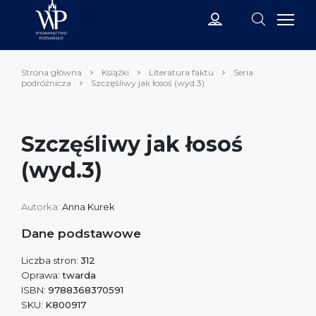
Strona główna
Książki
Literatura faktu
Seria
podróżnicza
Szczęśliwy jak łosoś (wyd.3)
Szczęśliwy jak łosoś
(wyd.3)
Autorka:
Anna Kurek
Dane podstawowe
Liczba stron:
312
Oprawa:
twarda
ISBN:
9788368370591
SKU:
K800917