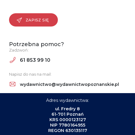
ZAPISZ SIĘ
Potrzebna pomoc?
Zadzwoń:
61 853 99 10
Napisz do nas na mail:
wydawnictwo@wydawnictwopoznanskie.pl
Adres wydawnictwa:
ul. Fredry 8
61-701 Poznań
KRS 0000123127
NIP 7780164955
REGON 630135117