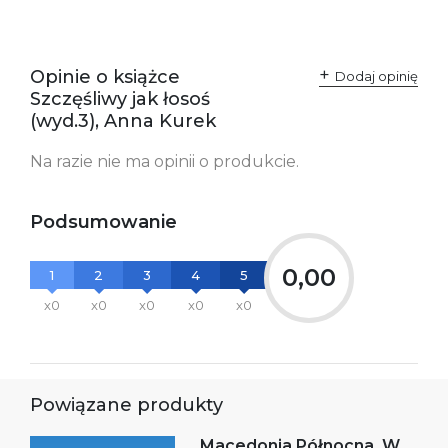
Opinie o książce
Dodaj opinię
Szczęśliwy jak łosoś
(wyd.3), Anna Kurek
Na razie nie ma opinii o produkcie.
Podsumowanie
0,00
1
2
3
4
5
x0
x0
x0
x0
x0
Powiązane produkty
Macedonia Północna. W