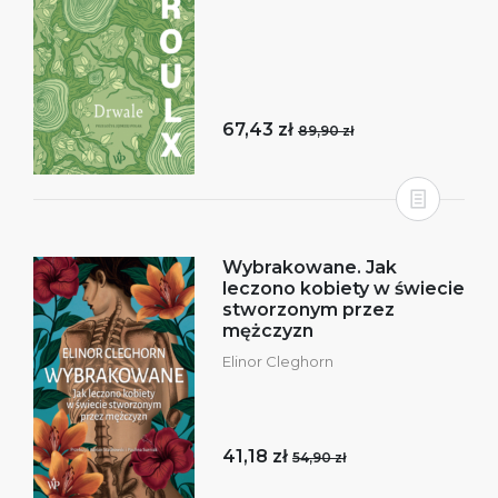
67,43 zł
89,90 zł
Wybrakowane. Jak
leczono kobiety w świecie
stworzonym przez
mężczyzn
Elinor Cleghorn
41,18 zł
54,90 zł