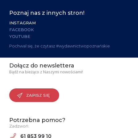
Poznaj nas z innych stron!
INSTAGRAM
FACEBOOK
YOUTUBE
Pochwal się, że czytasz #wydawnictwopoznańskie
Dołącz do newslettera
Bądź na bieżąco z Naszymi nowościami!
ZAPISZ SIĘ
Potrzebna pomoc?
Zadzwoń:
61 853 99 10