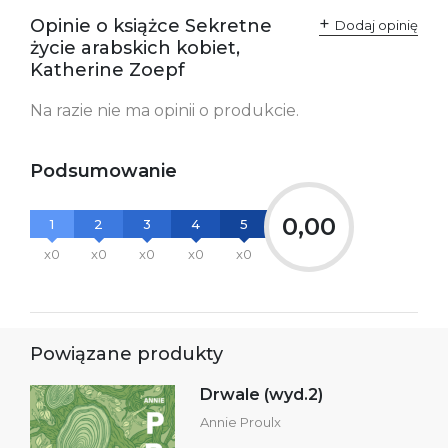
Opinie o książce Sekretne
Dodaj opinię
życie arabskich kobiet,
Katherine Zoepf
Na razie nie ma opinii o produkcie.
Podsumowanie
0,00
1
2
3
4
5
x0
x0
x0
x0
x0
Powiązane produkty
Drwale (wyd.2)
Annie Proulx