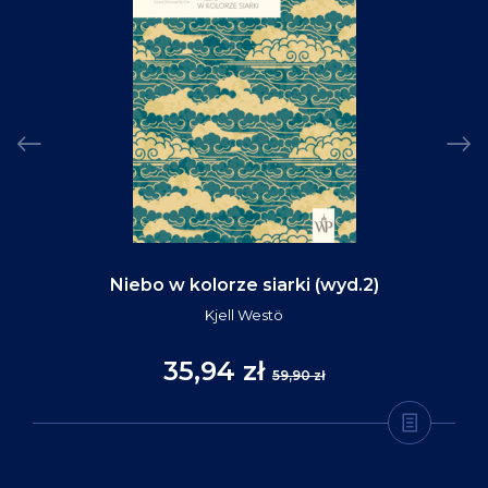
Niebo w kolorze siarki (wyd.2)
Kjell Westö
35,94 zł
59,90 zł