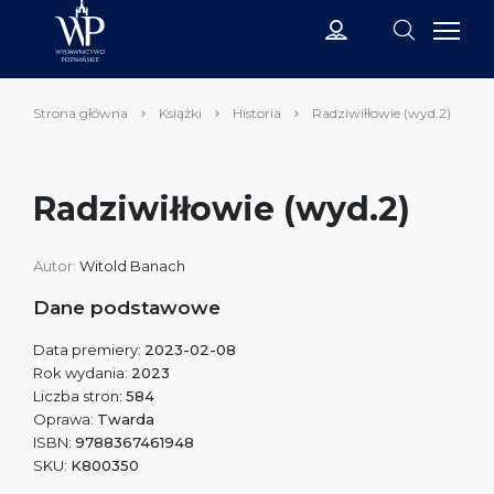
Strona główna
Książki
Historia
Radziwiłłowie (wyd.2)
Radziwiłłowie (wyd.2)
Autor:
Witold Banach
Dane podstawowe
Data premiery:
2023-02-08
Rok wydania:
2023
Liczba stron:
584
Oprawa:
Twarda
ISBN:
9788367461948
SKU:
K800350