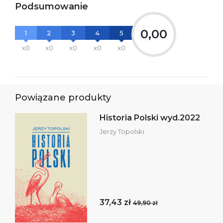
Podsumowanie
0,00
1
2
3
4
5
x0
x0
x0
x0
x0
Powiązane produkty
Historia Polski wyd.2022
Jerzy Topolski
37,43 zł
49,90 zł