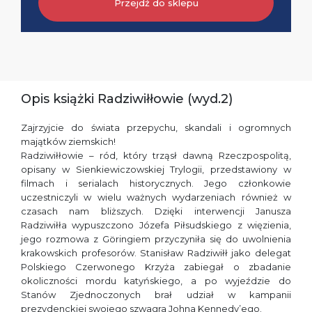
Przejdź do sklepu
Opis książki Radziwiłłowie (wyd.2)
Zajrzyjcie do świata przepychu, skandali i ogromnych
majątków ziemskich!
Radziwiłłowie – ród, który trząsł dawną Rzeczpospolitą,
opisany w Sienkiewiczowskiej Trylogii, przedstawiony w
filmach i serialach historycznych. Jego członkowie
uczestniczyli w wielu ważnych wydarzeniach również w
czasach nam bliższych. Dzięki interwencji Janusza
Radziwiłła wypuszczono Józefa Piłsudskiego z więzienia,
jego rozmowa z Göringiem przyczyniła się do uwolnienia
krakowskich profesorów. Stanisław Radziwiłł jako delegat
Polskiego Czerwonego Krzyża zabiegał o zbadanie
okoliczności mordu katyńskiego, a po wyjeździe do
Stanów Zjednoczonych brał udział w kampanii
prezydenckiej swojego szwagra Johna Kennedy’ego.