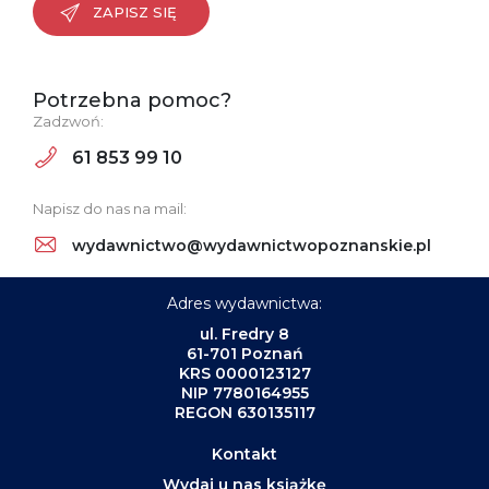
ZAPISZ SIĘ
Potrzebna pomoc?
Zadzwoń:
61 853 99 10
Napisz do nas na mail:
wydawnictwo@wydawnictwopoznanskie.pl
Adres wydawnictwa:
ul. Fredry 8
61-701 Poznań
KRS 0000123127
NIP 7780164955
REGON 630135117
Kontakt
Wydaj u nas książkę