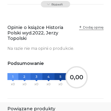
ISBN
9788367461054
Rozwiń
SKU:
K800333
Opinie o książce Historia
Dodaj opinię
Polski wyd.2022, Jerzy
Topolski
Na razie nie ma opinii o produkcie.
Podsumowanie
0,00
1
2
3
4
5
x0
x0
x0
x0
x0
Powiązane produkty