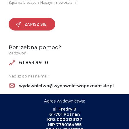
Bądź na bieżąco z Naszymi nowościami!
ZAPISZ SIĘ
Potrzebna pomoc?
Zadzwoń:
61 853 99 10
Napisz do nas na mail:
wydawnictwo@wydawnictwopoznanskie.pl
Adres wydawnictwa:
ul. Fredry 8
61-701 Poznań
KRS 0000123127
NIP 7780164955