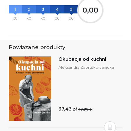
0,00
1
2
3
4
5
x0
x0
x0
x0
x0
Powiązane produkty
Okupacja od kuchni
Aleksandra Zaprutko-Janicka
37,43 zł
49,90 zł