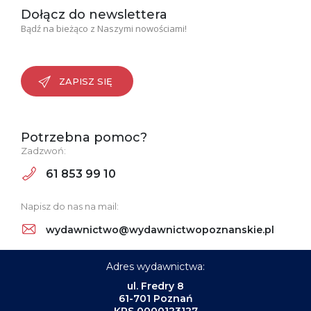
Dołącz do newslettera
Bądź na bieżąco z Naszymi nowościami!
ZAPISZ SIĘ
Potrzebna pomoc?
Zadzwoń:
61 853 99 10
Napisz do nas na mail:
wydawnictwo@wydawnictwopoznanskie.pl
Adres wydawnictwa:
ul. Fredry 8
61-701 Poznań
KRS 0000123127