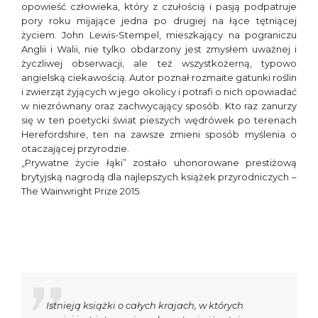
opowieść człowieka, który z czułością i pasją podpatruje
pory roku mijające jedna po drugiej na łące tętniącej
życiem. John Lewis-Stempel, mieszkający na pograniczu
Anglii i Walii, nie tylko obdarzony jest zmysłem uważnej i
życzliwej obserwacji, ale też wszystkożerną, typowo
angielską ciekawością. Autor poznał rozmaite gatunki roślin
i zwierząt żyjących w jego okolicy i potrafi o nich opowiadać
w niezrównany oraz zachwycający sposób. Kto raz zanurzy
się w ten poetycki świat pieszych wędrówek po terenach
Herefordshire, ten na zawsze zmieni sposób myślenia o
otaczającej przyrodzie.
„Prywatne życie łąki” zostało uhonorowane prestiżową
brytyjską nagrodą dla najlepszych książek przyrodniczych –
The Wainwright Prize 2015.
Istnieją książki o całych krajach, w których