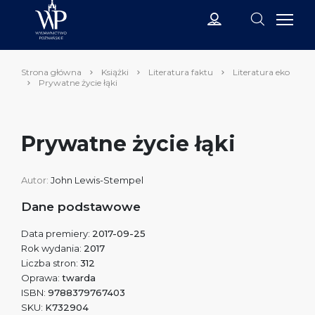
Strona główna
Książki
Literatura faktu
Literatura eko
Prywatne życie łąki
Prywatne życie łąki
Autor:
John Lewis-Stempel
Dane podstawowe
Data premiery:
2017-09-25
Rok wydania:
2017
Liczba stron:
312
Oprawa:
twarda
ISBN:
9788379767403
SKU:
K732904