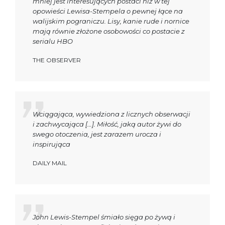
mniej jest interesujących postaci niż w tej
opowieści Lewisa-Stempela o pewnej łące na
walijskim pograniczu. Lisy, kanie rude i nornice
mają równie złożone osobowości co postacie z
serialu HBO
THE OBSERVER
Wciągająca, wywiedziona z licznych obserwacji
i zachwycająca [...]. Miłość, jaką autor żywi do
swego otoczenia, jest zarazem urocza i
inspirująca
DAILY MAIL
John Lewis-Stempel śmiało sięga po żywą i