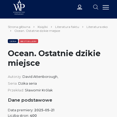
Strona główna
Książki
Literatura faktu
Literatura eko
Ocean. Ostatnie dzikie miejsce
SERIA
BESTSELLERY
Ocean. Ostatnie dzikie
miejsce
Autorzy:
David Attenborough
,
Seria:
Dzika seria
Przekład:
Sławomir Królak
Dane podstawowe
Data premiery:
2025-05-21
Liczba stron:
400