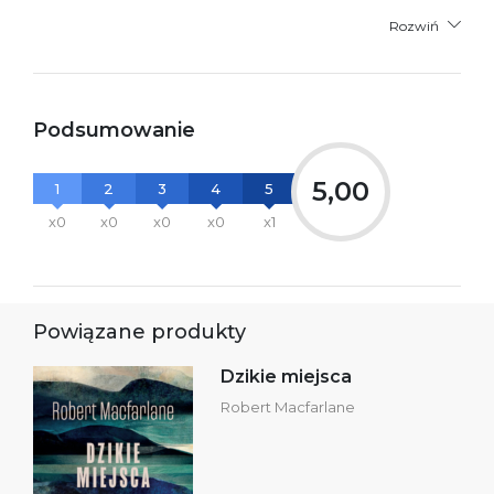
Rozwiń
Podsumowanie
5,00
1
2
3
4
5
x0
x0
x0
x0
x1
Powiązane produkty
Dzikie miejsca
Robert Macfarlane