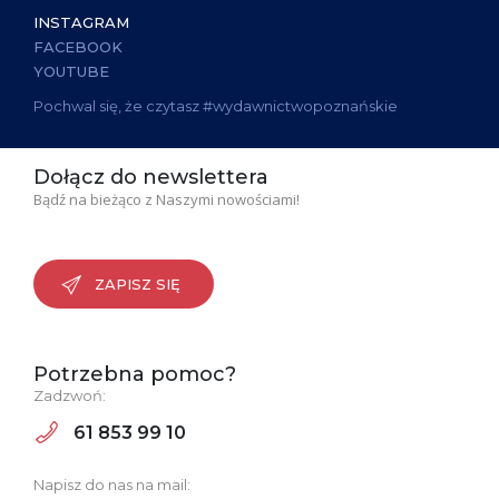
INSTAGRAM
FACEBOOK
YOUTUBE
Pochwal się, że czytasz #wydawnictwopoznańskie
Dołącz do newslettera
Bądź na bieżąco z Naszymi nowościami!
ZAPISZ SIĘ
Potrzebna pomoc?
Zadzwoń:
61 853 99 10
Napisz do nas na mail: