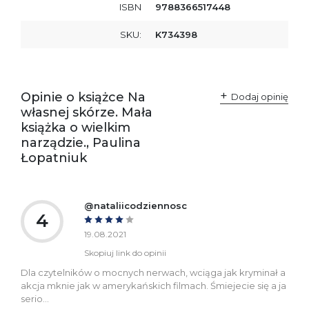
ISBN
9788366517448
SKU:
K734398
Opinie o książce Na
Dodaj opinię
własnej skórze. Mała
książka o wielkim
narządzie., Paulina
Łopatniuk
@nataliicodziennosc
4
19.08.2021
Skopiuj link do opinii
Dla czytelników o mocnych nerwach, wciąga jak kryminał a
akcja mknie jak w amerykańskich filmach. Śmiejecie się a ja
serio…