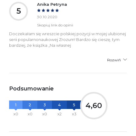
Anika Petryna
5
30.10.2020
Skopiuj link do opinii
Doczekałam się wreszcie polskiej pozycji w mojej ulubionej
serii popularnonaukowej Zrozum! Bardzo się cieszę, tym
bardziej, że książka „Na własnej
Rozwiń
Podsumowanie
4,60
1
2
3
4
5
x0
x0
x0
x2
x3