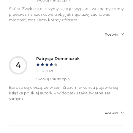
Skopiuj link do opinii
Skóra. Zwykle troszczymy się o jej wygląd - wcieramy kremy
przeciwzmarszczkowe, żeby jak najdłużej zachować
młodość, stosujemy kremy z filtrem
Rozwiń
Patrycja Dominiczak
4
31.10.2020
Skopiuj link do opinii
Bardzo się cieszę, że w serii Zrozum w końcu pojawiła się
książka polskiej autorki – w dodatku taka świetna. Na
samym
Rozwiń