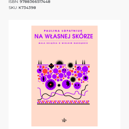
ISBN:
9788366517448
SKU:
K734398