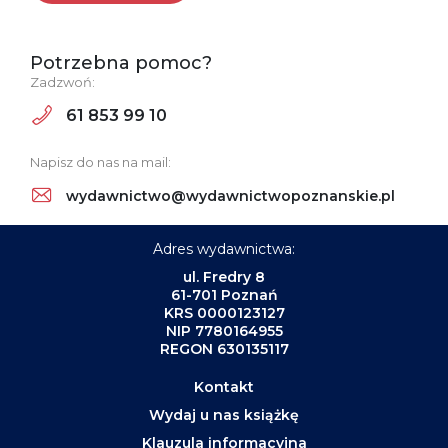
Potrzebna pomoc?
Zadzwoń:
61 853 99 10
Napisz do nas na mail:
wydawnictwo@wydawnictwopoznanskie.pl
Adres wydawnictwa:
ul. Fredry 8
61-701 Poznań
KRS 0000123127
NIP 7780164955
REGON 630135117
Kontakt
Wydaj u nas książkę
Klauzula informacyjna