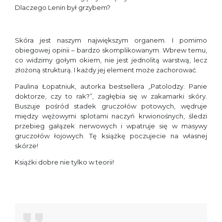
Dlaczego Lenin był grzybem?
Skóra jest naszym największym organem. I pomimo
obiegowej opinii – bardzo skomplikowanym. Wbrew temu,
co widzimy gołym okiem, nie jest jednolitą warstwą, lecz
złożoną strukturą. I każdy jej element może zachorować.
Paulina Łopatniuk, autorka bestsellera „Patolodzy. Panie
doktorze, czy to rak?”, zagłębia się w zakamarki skóry.
Buszuje pośród stadek gruczołów potowych, wędruje
między wężowymi splotami naczyń krwionośnych, śledzi
przebieg gałązek nerwowych i wpatruje się w masywy
gruczołów łojowych. Tę książkę poczujecie na własnej
skórze!
Książki dobre nie tylko w teorii!