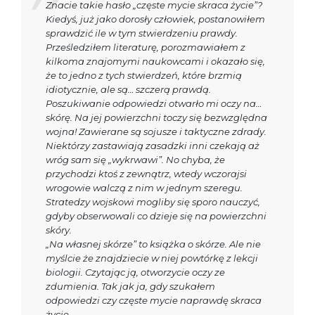
Znacie takie hasło „częste mycie skraca życie”?
Kiedyś, już jako dorosły człowiek, postanowiłem
sprawdzić ile w tym stwierdzeniu prawdy.
Prześledziłem literaturę, porozmawiałem z
kilkoma znajomymi naukowcami i okazało się,
że to jedno z tych stwierdzeń, które brzmią
idiotycznie, ale są… szczerą prawdą.
Poszukiwanie odpowiedzi otwarło mi oczy na…
skórę. Na jej powierzchni toczy się bezwzględna
wojna! Zawierane są sojusze i taktyczne zdrady.
Niektórzy zastawiają zasadzki inni czekają aż
wróg sam się „wykrwawi”. No chyba, że
przychodzi ktoś z zewnątrz, wtedy wczorajsi
wrogowie walczą z nim w jednym szeregu.
Stratedzy wojskowi mogliby się sporo nauczyć,
gdyby obserwowali co dzieje się na powierzchni
skóry.
„Na własnej skórze” to książka o skórze. Ale nie
myślcie że znajdziecie w niej powtórkę z lekcji
biologii. Czytając ją, otworzycie oczy ze
zdumienia. Tak jak ja, gdy szukałem
odpowiedzi czy częste mycie naprawdę skraca
życie.