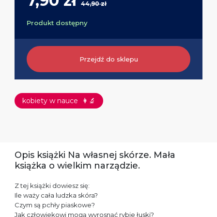
7,90 zł
44,90 zł
Produkt dostępny
Przejdź do sklepu
kobiety w nauce
👩‍🔬
Opis książki Na własnej skórze. Mała
książka o wielkim narządzie.
Z tej książki dowiesz się:
Ile waży cała ludzka skóra?
Czym są pchły piaskowe?
Jak człowiekowi mogą wyrosnąć rybie łuski?