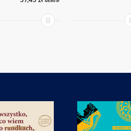
37,43 zł
49,90 zł