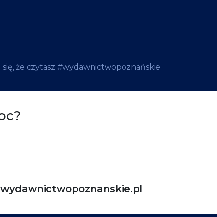
 się, że czytasz #wydawnictwopoznańskie
oc?
ydawnictwopoznanskie.pl