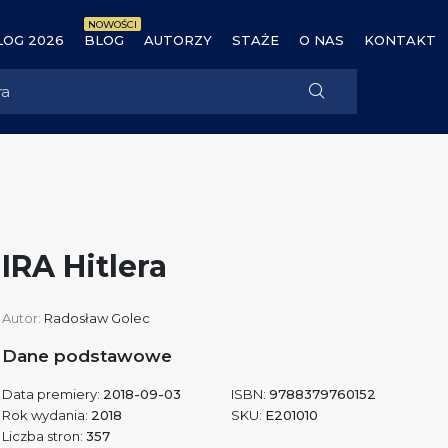
NOWOŚCI
OG 2026
BLOG
AUTORZY
STAŻE
O NAS
KONTAKT
IRA Hitlera
Autor:
Radosław Golec
Dane podstawowe
Data premiery:
2018-09-03
ISBN:
9788379760152
Rok wydania:
2018
SKU:
E201010
Liczba stron:
357