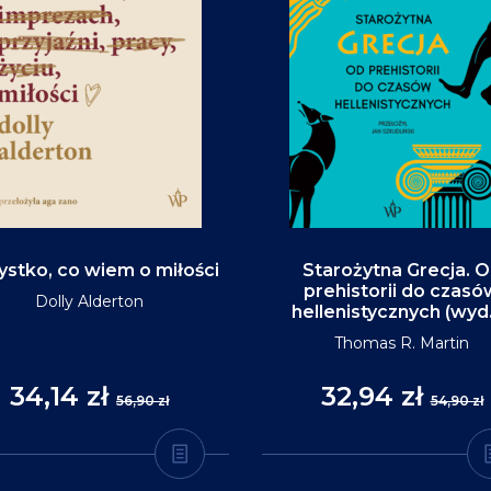
stko, co wiem o miłości
Starożytna Grecja. 
prehistorii do czasó
Dolly Alderton
hellenistycznych (wyd
Thomas R. Martin
34,14 zł
32,94 zł
56,90 zł
54,90 zł