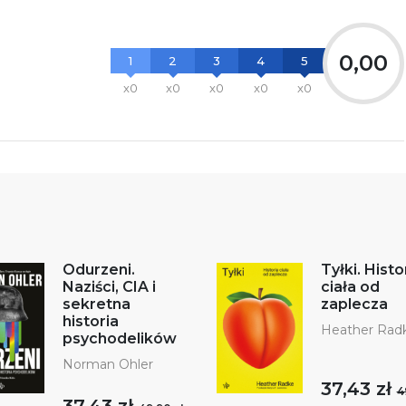
0,00
1
2
3
4
5
x0
x0
x0
x0
x0
Odurzeni.
Tyłki. Histo
Naziści, CIA i
ciała od
sekretna
zaplecza
historia
Heather Rad
psychodelików
Norman Ohler
37,43 zł
4