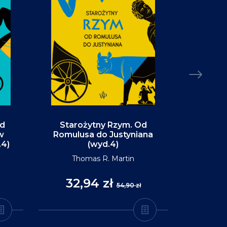
Od
Starożytny Rzym. Od
Alaska. P
w
Romulusa do Justyniana
św
.4)
(wyd.4)
D
Thomas R. Martin
32,94 zł
35
54,90 zł