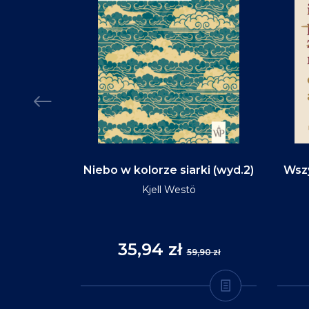
d na tym
Niebo w kolorze siarki (wyd.2)
Wszy
(wyd.3)
Kjell Westö
35,94 zł
,90 zł
59,90 zł