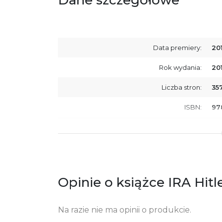
Dane szczegółowe
Data premiery:
20
Rok wydania:
20
Liczba stron:
35
ISBN:
97
SKU:
E2
Opinie o książce IRA Hitl
Na razie nie ma opinii o produkcie.