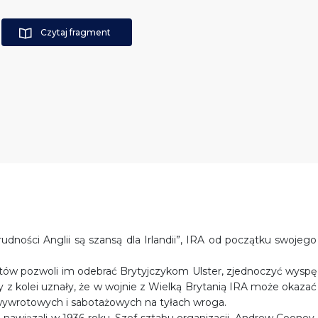
Czytaj fragment
dności Anglii są szansą dla Irlandii”, IRA od początku swojego
zistów pozwoli im odebrać Brytyjczykom Ulster, zjednoczyć wyspę
y z kolei uznały, że w wojnie z Wielką Brytanią IRA może okazać
wywrotowych i sabotażowych na tyłach wroga.