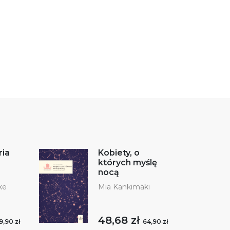
ria
Kobiety, o
których myślę
nocą
ke
Mia Kankimäki
48,68 zł
9,90 zł
64,90 zł