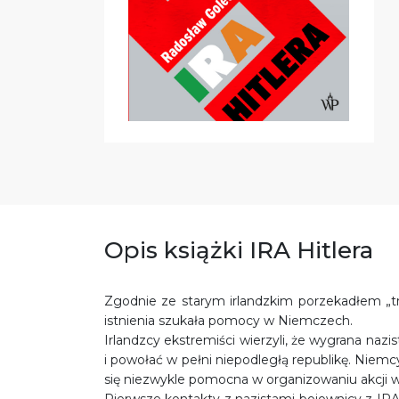
Opis książki IRA Hitlera
Zgodnie ze starym irlandzkim porzekadłem „tru
istnienia szukała pomocy w Niemczech.
Irlandzcy ekstremiści wierzyli, że wygrana na
i powołać w pełni niepodległą republikę. Niemc
się niezwykle pomocna w organizowaniu akcji 