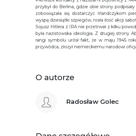
Pierwsze kontakty z nazistami bojownicy z IRA
przybył do Berlina, gdzie obie strony podpisał
zobowiązała się dostarczyć Irlandczykom pie
wyspę dziesiątki szpiegów, rosła ilość akcji sab
Sojusz Hitlera z IRA nie przetrwał z kilku powod
była nazistowska ideologia. Z drugiej strony
rangi symbolu urósł fakt, że w maju 1945 rok
przywódca, złożył niemieckiemu narodowi oficja
O autorze
Radosław Golec