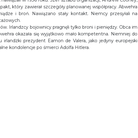
 nawiązali w 1936 roku. Szef sztabu organizacji, Andrew Cooney,
y pakt, który zawierał szczegóły planowanej współpracy. Abwehra
niądze i broń. Nawiązano stały kontakt. Niemcy przesyłali na
otażowych.
ów. Irlandzcy bojownicy pragnęli tylko broni i pieniędzy. Obca im
 Abwehra okazała się wyjątkowo mało kompetentna. Niemniej do
u irlandzki prezydent Eamon de Valera, jako jedyny europejski
lne kondolencje po śmierci Adolfa Hitlera.