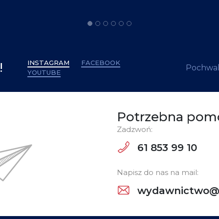
INSTAGRAM
FACEBOOK
!
Pochwal
YOUTUBE
Potrzebna pom
Zadzwoń:
61 853 99 10
Napisz do nas na mail:
wydawnictwo@w