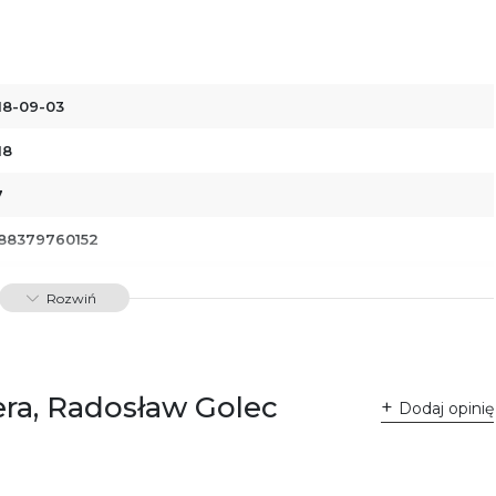
18-09-03
18
7
88379760152
01010
Rozwiń
era, Radosław Golec
Dodaj opinię