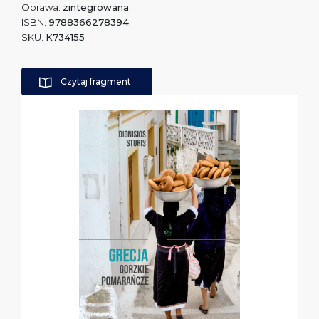
Oprawa:
zintegrowana
ISBN:
9788366278394
SKU:
K734155
Czytaj fragment