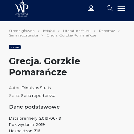
Strona główna
Książki
Literatura faktu
Reportaż
Seria reporterska
Grecja. Gorzkie Pomarańcze
SERIA
Grecja. Gorzkie
Pomarańcze
Autor:
Dionisios Sturis
Seria:
Seria reporterska
Dane podstawowe
Data premiery:
2019-06-19
Rok wydania:
2019
Liczba stron:
316