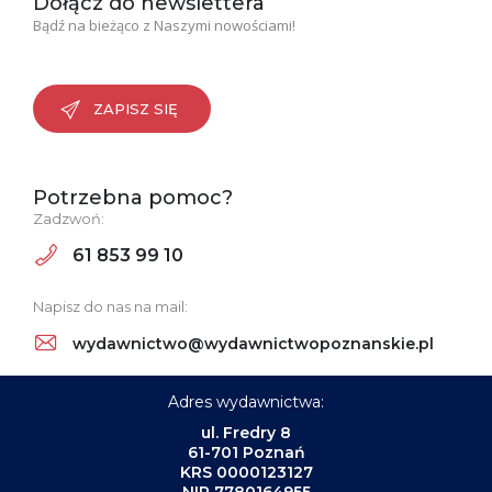
Dołącz do newslettera
Bądź na bieżąco z Naszymi nowościami!
ZAPISZ SIĘ
Potrzebna pomoc?
Zadzwoń:
61 853 99 10
Napisz do nas na mail:
wydawnictwo@wydawnictwopoznanskie.pl
Adres wydawnictwa:
ul. Fredry 8
61-701 Poznań
KRS 0000123127