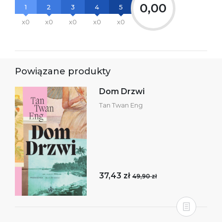
0,00
1
2
3
4
5
x0
x0
x0
x0
x0
Powiązane produkty
Dom Drzwi
Tan Twan Eng
37,43 zł
49,90 zł