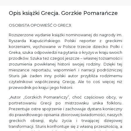
Opis książki Grecja. Gorzkie Pomarańcze
OSOBISTA OPOWIEŚĆ O GRECJI.
Rozszerzone wydanie książki nominowanej do nagrody im.
Ryszarda Kapuścińskiego. Polski reporter z greckimi
korzeniami, wychowane w Polsce trzecie dziecko Polki i
Greka, szuka odpowiedzi na pytania o kryzys w kraju swoich
przodków. Szuka też czegoś jeszcze – własnej tożsamości i
zrozumienia powikłanej historii swojej rodziny. Dzięki tej
mieszance reportażu, wspomnień i narracji podróżniczej
Sturis jak żaden inny polski autor przybliża rodzimemu
czytelnikowi współczesną Grecję. Ale to coś więcej niż
przewodnik po kraju i jego historii.
„Autor „Gorzkich Pomarańczy”, choć częściowo obcy, w
portretowaniu Grecji po mistrzowsku unika folkloru.
Prezentuje ostre spojrzenie i zachowuje dystans konieczny
do prawidłowego opisania zbiorowej świadomości, naszych
greckich obsesji, stylu życia i trwającej dziejowej
transformacji. Sturis konfrontuje się z własną przeszłością, a