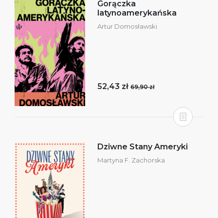
Gorączka
latynoamerykańska
Artur Domosławski
52,43 zł
69,90 zł
Dziwne Stany Ameryki
Martyna F. Zachorska