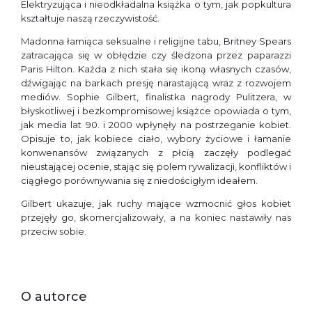
Elektryzująca i nieodkładalna książka o tym, jak popkultura
kształtuje naszą rzeczywistość.
Madonna łamiąca seksualne i religijne tabu, Britney Spears
zatracająca się w obłędzie czy śledzona przez paparazzi
Paris Hilton. Każda z nich stała się ikoną własnych czasów,
dźwigając na barkach presję narastającą wraz z rozwojem
mediów. Sophie Gilbert, finalistka nagrody Pulitzera, w
błyskotliwej i bezkompromisowej książce opowiada o tym,
jak media lat 90. i 2000 wpłynęły na postrzeganie kobiet.
Opisuje to, jak kobiece ciało, wybory życiowe i łamanie
konwenansów związanych z płcią zaczęły podlegać
nieustającej ocenie, stając się polem rywalizacji, konfliktów i
ciągłego porównywania się z niedościgłym ideałem.
Gilbert ukazuje, jak ruchy mające wzmocnić głos kobiet
przejęły go, skomercjalizowały, a na koniec nastawiły nas
przeciw sobie.
O autorce