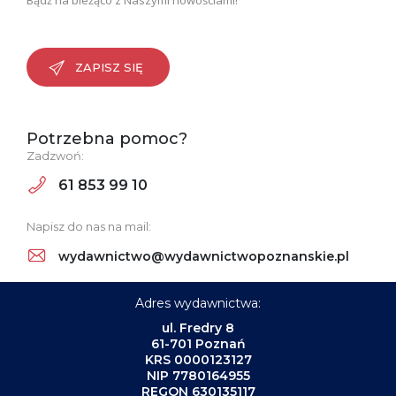
ZAPISZ SIĘ
Potrzebna pomoc?
Zadzwoń:
61 853 99 10
Napisz do nas na mail:
wydawnictwo@wydawnictwopoznanskie.pl
Adres wydawnictwa:
ul. Fredry 8
61-701 Poznań
KRS 0000123127
NIP 7780164955
REGON 630135117