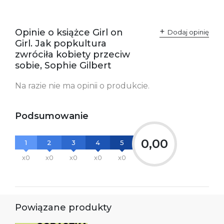
Opinie o książce Girl on
Dodaj opinię
Girl. Jak popkultura
zwróciła kobiety przeciw
sobie, Sophie Gilbert
Na razie nie ma opinii o produkcie.
Podsumowanie
0,00
1
2
3
4
5
x0
x0
x0
x0
x0
Powiązane produkty