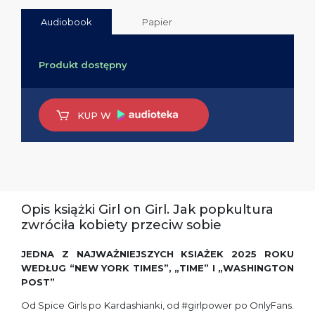
Audiobook
Papier
Produkt dostępny
KUP W
Opis książki Girl on Girl. Jak popkultura
zwróciła kobiety przeciw sobie
JEDNA Z NAJWAŻNIEJSZYCH KSIAŻEK 2025 ROKU
WEDŁUG “NEW YORK TIMES”, „TIME” I „WASHINGTON
POST”
Od Spice Girls po Kardashianki, od #girlpower po OnlyFans.