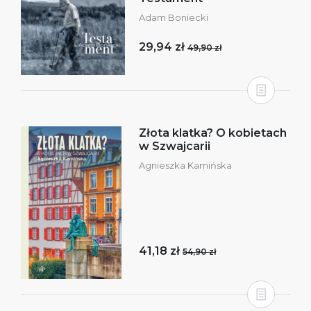
Adam Boniecki
29,94 zł
49,90 zł
Złota klatka? O kobietach
w Szwajcarii
Agnieszka Kamińska
41,18 zł
54,90 zł