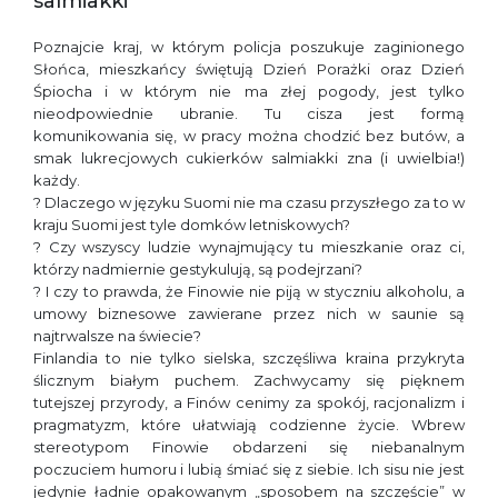
salmiakki
Poznajcie kraj, w którym policja poszukuje zaginionego
Słońca, mieszkańcy świętują Dzień Porażki oraz Dzień
Śpiocha i w którym nie ma złej pogody, jest tylko
nieodpowiednie ubranie. Tu cisza jest formą
komunikowania się, w pracy można chodzić bez butów, a
smak lukrecjowych cukierków salmiakki zna (i uwielbia!)
każdy.
? Dlaczego w języku Suomi nie ma czasu przyszłego za to w
kraju Suomi jest tyle domków letniskowych?
? Czy wszyscy ludzie wynajmujący tu mieszkanie oraz ci,
którzy nadmiernie gestykulują, są podejrzani?
? I czy to prawda, że Finowie nie piją w styczniu alkoholu, a
umowy biznesowe zawierane przez nich w saunie są
najtrwalsze na świecie?
Finlandia to nie tylko sielska, szczęśliwa kraina przykryta
ślicznym białym puchem. Zachwycamy się pięknem
tutejszej przyrody, a Finów cenimy za spokój, racjonalizm i
pragmatyzm, które ułatwiają codzienne życie. Wbrew
stereotypom Finowie obdarzeni się niebanalnym
poczuciem humoru i lubią śmiać się z siebie. Ich sisu nie jest
jedynie ładnie opakowanym „sposobem na szczęście” w