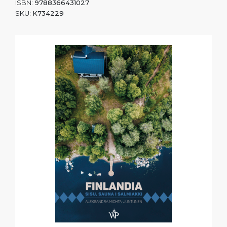
ISBN:
9788366431027
SKU:
K734229