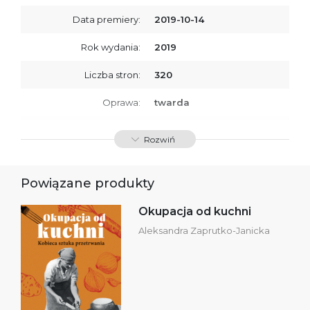
Data premiery:
2019-10-14
Rok wydania:
2019
Liczba stron:
320
Oprawa:
twarda
ISBN
9788366431027
Rozwiń
SKU:
K734229
Powiązane produkty
Okupacja od kuchni
Aleksandra Zaprutko-Janicka