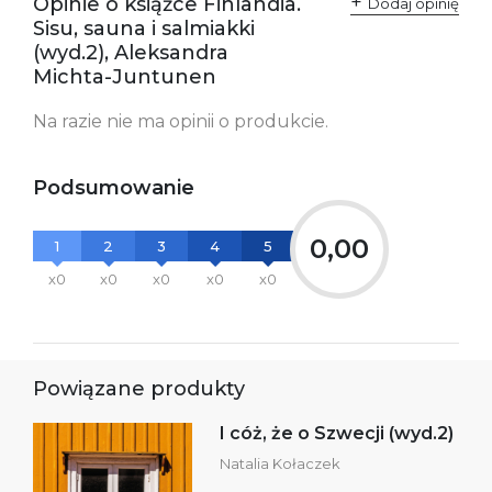
Opinie o książce Finlandia.
Dodaj opinię
Sisu, sauna i salmiakki
(wyd.2), Aleksandra
Michta-Juntunen
Na razie nie ma opinii o produkcie.
Podsumowanie
0,00
1
2
3
4
5
x0
x0
x0
x0
x0
Powiązane produkty
I cóż, że o Szwecji (wyd.2)
Natalia Kołaczek