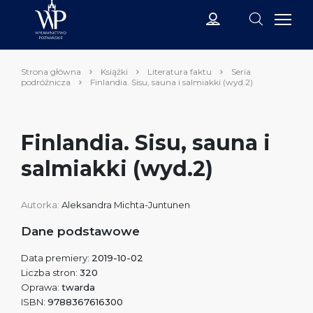
Strona główna
Książki
Literatura faktu
Seria
podróżnicza
Finlandia. Sisu, sauna i salmiakki (wyd.2)
Finlandia. Sisu, sauna i
salmiakki (wyd.2)
Autorka:
Aleksandra Michta-Juntunen
Dane podstawowe
Data premiery:
2019-10-02
Liczba stron:
320
Oprawa:
twarda
ISBN:
9788367616300