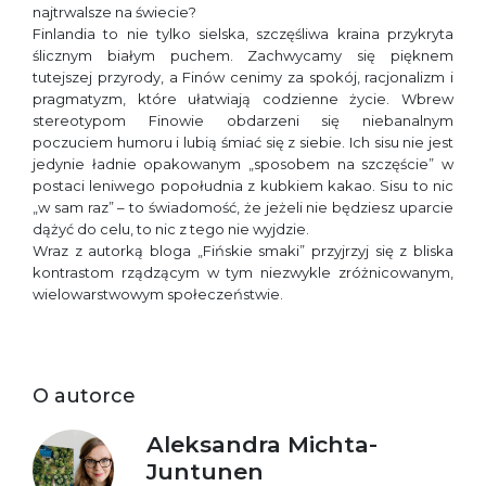
najtrwalsze na świecie?
Finlandia to nie tylko sielska, szczęśliwa kraina przykryta
ślicznym białym puchem. Zachwycamy się pięknem
tutejszej przyrody, a Finów cenimy za spokój, racjonalizm i
pragmatyzm, które ułatwiają codzienne życie. Wbrew
stereotypom Finowie obdarzeni się niebanalnym
poczuciem humoru i lubią śmiać się z siebie. Ich sisu nie jest
jedynie ładnie opakowanym „sposobem na szczęście” w
postaci leniwego popołudnia z kubkiem kakao. Sisu to nic
„w sam raz” – to świadomość, że jeżeli nie będziesz uparcie
dążyć do celu, to nic z tego nie wyjdzie.
Wraz z autorką bloga „Fińskie smaki” przyjrzyj się z bliska
kontrastom rządzącym w tym niezwykle zróżnicowanym,
wielowarstwowym społeczeństwie.
O autorce
Aleksandra Michta-
Juntunen