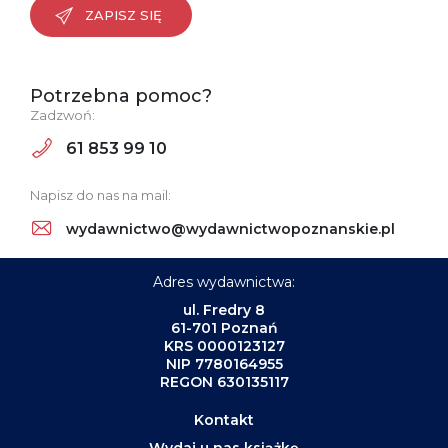
ZAPISZ SIĘ
Potrzebna pomoc?
Zadzwoń:
61 853 99 10
Napisz do nas na mail:
wydawnictwo@wydawnictwopoznanskie.pl
Adres wydawnictwa:
ul. Fredry 8
61-701 Poznań
KRS 0000123127
NIP 7780164955
REGON 630135117
Kontakt
Wydaj u nas książkę