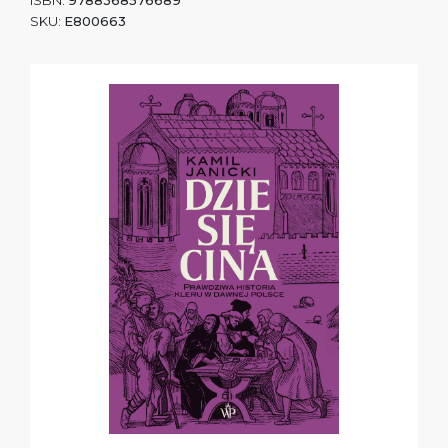
ISBN:
9788368576689
SKU:
E800663