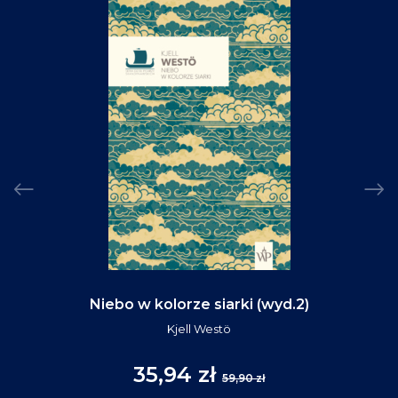
Niebo w kolorze siarki (wyd.2)
Kjell Westö
35,94 zł
59,90 zł