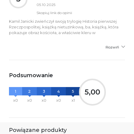
05.10.2025
Skopiuj link do opinii
Kamil Janicki zwieńczył swoją trylogię Historia pierwszej
Rzeczpospolitej, książką nietuzinkową, ba, książką, która
pokazuje obraz kościoła, a właściwie kleru w
Rozwiń
Podsumowanie
5,00
1
2
3
4
5
x0
x0
x0
x0
x1
Powiązane produkty