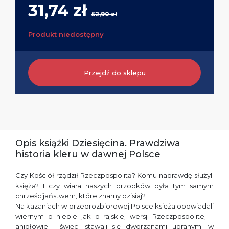
31,74 zł
52,90 zł
Produkt niedostępny
Przejdź do sklepu
Opis książki Dziesięcina. Prawdziwa
historia kleru w dawnej Polsce
Czy Kościół rządził Rzeczpospolitą? Komu naprawdę służyli
księża? I czy wiara naszych przodków była tym samym
chrześcijaństwem, które znamy dzisiaj?
Na kazaniach w przedrozbiorowej Polsce księża opowiadali
wiernym o niebie jak o rajskiej wersji Rzeczpospolitej –
aniołowie i święci stawali się dworzanami ubranymi w