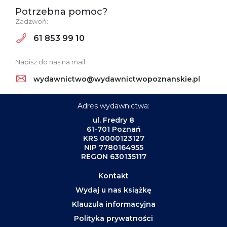
Potrzebna pomoc?
Zadzwoń:
61 853 99 10
Napisz do nas na mail:
wydawnictwo@wydawnictwopoznanskie.pl
Adres wydawnictwa:
ul. Fredry 8
61-701 Poznań
KRS 0000123127
NIP 7780164955
REGON 630135117
Kontakt
Wydaj u nas książkę
Klauzula informacyjna
Polityka prywatności