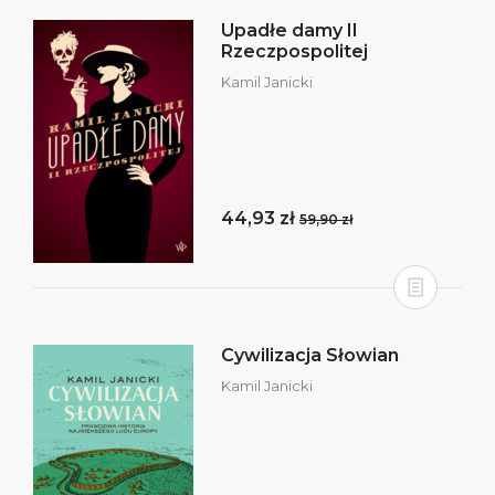
Upadłe damy II
Rzeczpospolitej
Kamil Janicki
44,93 zł
59,90 zł
Cywilizacja Słowian
Kamil Janicki