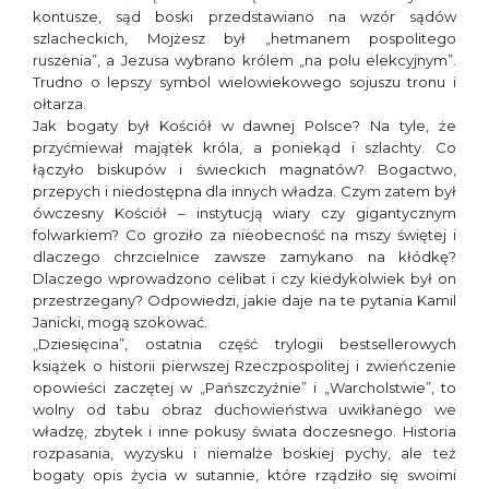
kontusze, sąd boski przedstawiano na wzór sądów
szlacheckich, Mojżesz był „hetmanem pospolitego
ruszenia”, a Jezusa wybrano królem „na polu elekcyjnym”.
Trudno o lepszy symbol wielowiekowego sojuszu tronu i
ołtarza.
Jak bogaty był Kościół w dawnej Polsce? Na tyle, że
przyćmiewał majątek króla, a poniekąd i szlachty. Co
łączyło biskupów i świeckich magnatów? Bogactwo,
przepych i niedostępna dla innych władza. Czym zatem był
ówczesny Kościół – instytucją wiary czy gigantycznym
folwarkiem? Co groziło za nieobecność na mszy świętej i
dlaczego chrzcielnice zawsze zamykano na kłódkę?
Dlaczego wprowadzono celibat i czy kiedykolwiek był on
przestrzegany? Odpowiedzi, jakie daje na te pytania Kamil
Janicki, mogą szokować.
„Dziesięcina”, ostatnia część trylogii bestsellerowych
książek o historii pierwszej Rzeczpospolitej i zwieńczenie
opowieści zaczętej w „Pańszczyźnie” i „Warcholstwie”, to
wolny od tabu obraz duchowieństwa uwikłanego we
władzę, zbytek i inne pokusy świata doczesnego. Historia
rozpasania, wyzysku i niemalże boskiej pychy, ale też
bogaty opis życia w sutannie, które rządziło się swoimi