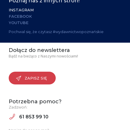
Poznaj nas z innych stron!
INSTAGRAM
FACEBOOK
YOUTUBE
Pochwal się, że czytasz #wydawnictwopoznańskie
Dołącz do newslettera
Bądź na bieżąco z Naszymi nowościami!
ZAPISZ SIĘ
Potrzebna pomoc?
Zadzwoń:
61 853 99 10