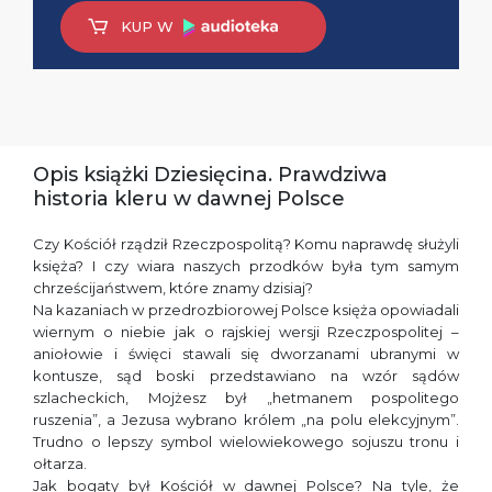
KUP W
Opis książki Dziesięcina. Prawdziwa
historia kleru w dawnej Polsce
Czy Kościół rządził Rzeczpospolitą? Komu naprawdę służyli
księża? I czy wiara naszych przodków była tym samym
chrześcijaństwem, które znamy dzisiaj?
Na kazaniach w przedrozbiorowej Polsce księża opowiadali
wiernym o niebie jak o rajskiej wersji Rzeczpospolitej –
aniołowie i święci stawali się dworzanami ubranymi w
kontusze, sąd boski przedstawiano na wzór sądów
szlacheckich, Mojżesz był „hetmanem pospolitego
ruszenia”, a Jezusa wybrano królem „na polu elekcyjnym”.
Trudno o lepszy symbol wielowiekowego sojuszu tronu i
ołtarza.
Jak bogaty był Kościół w dawnej Polsce? Na tyle, że