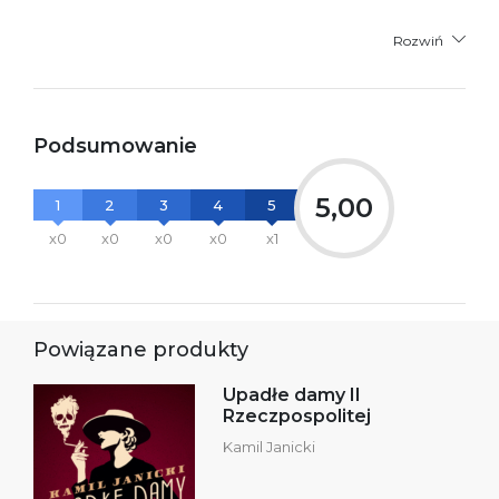
Rozwiń
Podsumowanie
5,00
1
2
3
4
5
x0
x0
x0
x0
x1
Powiązane produkty
Upadłe damy II
Rzeczpospolitej
Kamil Janicki