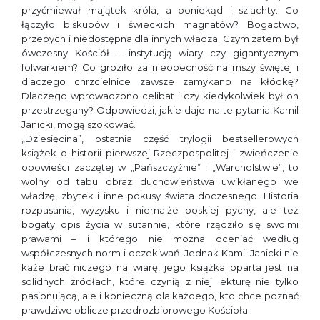
przyćmiewał majątek króla, a poniekąd i szlachty. Co
łączyło biskupów i świeckich magnatów? Bogactwo,
przepych i niedostępna dla innych władza. Czym zatem był
ówczesny Kościół – instytucją wiary czy gigantycznym
folwarkiem? Co groziło za nieobecność na mszy świętej i
dlaczego chrzcielnice zawsze zamykano na kłódkę?
Dlaczego wprowadzono celibat i czy kiedykolwiek był on
przestrzegany? Odpowiedzi, jakie daje na te pytania Kamil
Janicki, mogą szokować.
„Dziesięcina”, ostatnia część trylogii bestsellerowych
książek o historii pierwszej Rzeczpospolitej i zwieńczenie
opowieści zaczętej w „Pańszczyźnie” i „Warcholstwie”, to
wolny od tabu obraz duchowieństwa uwikłanego we
władzę, zbytek i inne pokusy świata doczesnego. Historia
rozpasania, wyzysku i niemalże boskiej pychy, ale też
bogaty opis życia w sutannie, które rządziło się swoimi
prawami – i którego nie można oceniać według
współczesnych norm i oczekiwań. Jednak Kamil Janicki nie
każe brać niczego na wiarę, jego książka oparta jest na
solidnych źródłach, które czynią z niej lekturę nie tylko
pasjonującą, ale i konieczną dla każdego, kto chce poznać
prawdziwe oblicze przedrozbiorowego Kościoła.