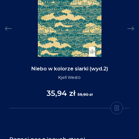
Niebo w kolorze siarki (wyd.2)
Kjell Westö
35,94 zł
59,90 zł