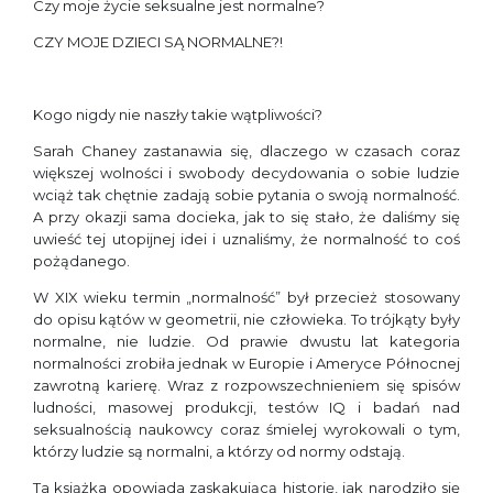
Czy moje życie seksualne jest normalne?
CZY MOJE DZIECI SĄ NORMALNE?!
Kogo nigdy nie naszły takie wątpliwości?
Sarah Chaney zastanawia się, dlaczego w czasach coraz
większej wolności i swobody decydowania o sobie ludzie
wciąż tak chętnie zadają sobie pytania o swoją normalność.
A przy okazji sama docieka, jak to się stało, że daliśmy się
uwieść tej utopijnej idei i uznaliśmy, że normalność to coś
pożądanego.
W XIX wieku termin „normalność” był przecież stosowany
do opisu kątów w geometrii, nie człowieka. To trójkąty były
normalne, nie ludzie. Od prawie dwustu lat kategoria
normalności zrobiła jednak w Europie i Ameryce Północnej
zawrotną karierę. Wraz z rozpowszechnieniem się spisów
ludności, masowej produkcji, testów IQ i badań nad
seksualnością naukowcy coraz śmielej wyrokowali o tym,
którzy ludzie są normalni, a którzy od normy odstają.
Ta książka opowiada zaskakującą historię, jak narodziło się