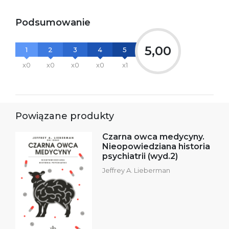
Podsumowanie
5,00
1
2
3
4
5
x0
x0
x0
x0
x1
Powiązane produkty
Czarna owca medycyny.
Nieopowiedziana historia
psychiatrii (wyd.2)
Jeffrey A. Lieberman