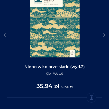
Niebo w kolorze siarki (wyd.2)
Kjell Westö
35,94 zł
59,90 zł