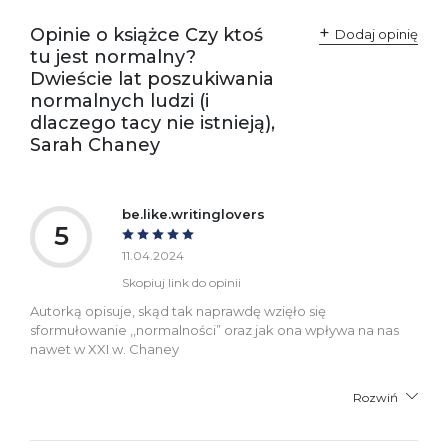
Opinie o książce Czy ktoś
Dodaj opinię
tu jest normalny?
Dwieście lat poszukiwania
normalnych ludzi (i
dlaczego tacy nie istnieją),
Sarah Chaney
be.like.writinglovers
5
11.04.2024
Skopiuj link do opinii
Autorką opisuje, skąd tak naprawdę wzięło się
sformułowanie ,,normalności” oraz jak ona wpływa na nas
nawet w XXI w. Chaney
Rozwiń