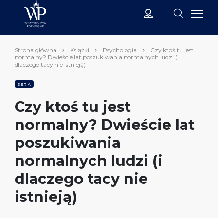
Strona główna
Książki
Psychologia
Czy ktoś tu jest
normalny? Dwieście lat poszukiwania normalnych ludzi (i
dlaczego tacy nie istnieją)
SERIA
Czy ktoś tu jest
normalny? Dwieście lat
poszukiwania
normalnych ludzi (i
dlaczego tacy nie
istnieją)