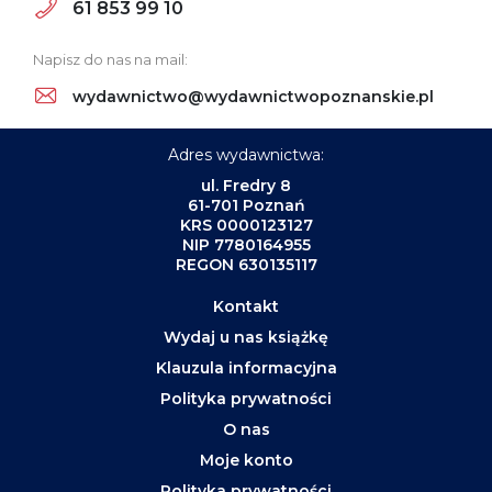
61 853 99 10
Napisz do nas na mail:
wydawnictwo@wydawnictwopoznanskie.pl
Adres wydawnictwa:
ul. Fredry 8
61-701 Poznań
KRS 0000123127
NIP 7780164955
REGON 630135117
Kontakt
Wydaj u nas książkę
Klauzula informacyjna
Polityka prywatności
O nas
Moje konto
Polityka prywatności