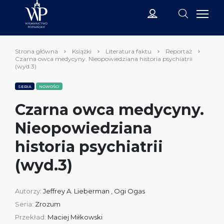
Strona główna
Książki
Literatura faktu
Reportaż
Czarna owca medycyny. Nieopowiedziana historia psychiatrii
(wyd.3)
SERIA
NOWOŚCI
Czarna owca medycyny.
Nieopowiedziana
historia psychiatrii
(wyd.3)
Autorzy:
Jeffrey A. Lieberman
,
Ogi Ogas
Seria:
Zrozum
Przekład:
Maciej Miłkowski