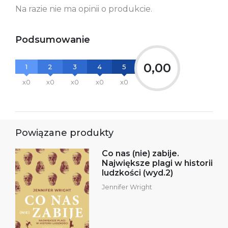
Na razie nie ma opinii o produkcie.
Podsumowanie
0,00
1
2
3
4
5
x0
x0
x0
x0
x0
Powiązane produkty
Co nas (nie) zabije.
Największe plagi w historii
ludzkości (wyd.2)
Jennifer Wright