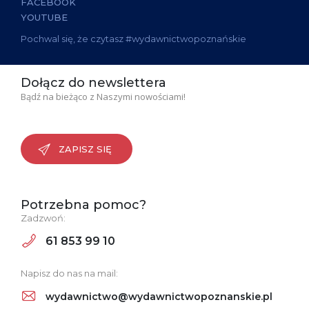
FACEBOOK
YOUTUBE
Pochwal się, że czytasz #wydawnictwopoznańskie
Dołącz do newslettera
Bądź na bieżąco z Naszymi nowościami!
ZAPISZ SIĘ
Potrzebna pomoc?
Zadzwoń:
61 853 99 10
Napisz do nas na mail:
wydawnictwo@wydawnictwopoznanskie.pl