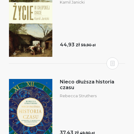
Kamil Janicki
44,93 zł
59,90 zł
Nieco dłuższa historia
czasu
Rebecca Struthers
37,43 zł
49,90 zł