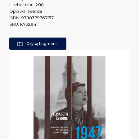
Liczba stron:
288
Oprawa:
twarda
ISBN:
9788379767717
SKU:
K732941
Czytaj fragment