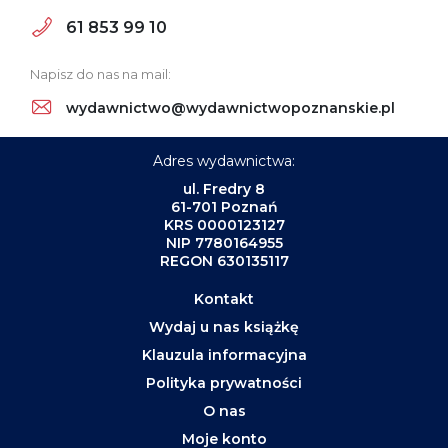
61 853 99 10
Napisz do nas na mail:
wydawnictwo@wydawnictwopoznanskie.pl
Adres wydawnictwa:
ul. Fredry 8
61-701 Poznań
KRS 0000123127
NIP 7780164955
REGON 630135117
Kontakt
Wydaj u nas książkę
Klauzula informacyjna
Polityka prywatności
O nas
Moje konto