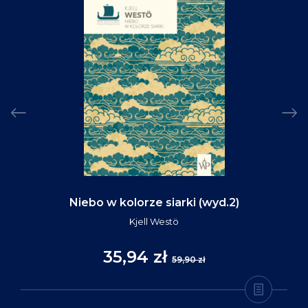
Niebo w kolorze siarki (wyd.2)
Kjell Westö
35,94 zł
59,90 zł