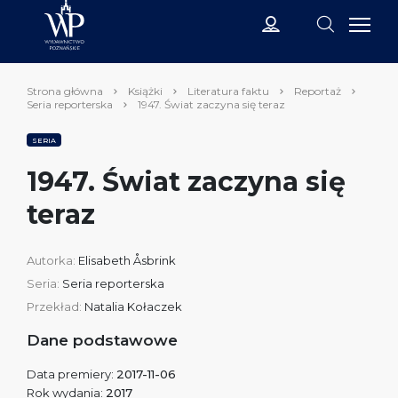
Strona główna
Książki
Literatura faktu
Reportaż
Seria reporterska
1947. Świat zaczyna się teraz
SERIA
1947. Świat zaczyna się
teraz
Autorka:
Elisabeth Åsbrink
Seria:
Seria reporterska
Przekład:
Natalia Kołaczek
Dane podstawowe
Data premiery:
2017-11-06
Rok wydania:
2017