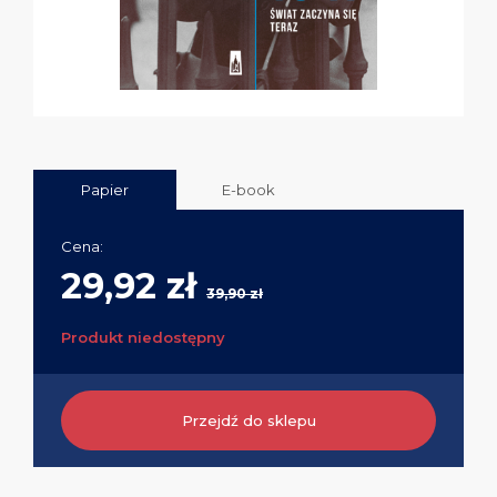
Papier
E-book
Cena:
29,92 zł
39,90 zł
Produkt niedostępny
Przejdź do sklepu