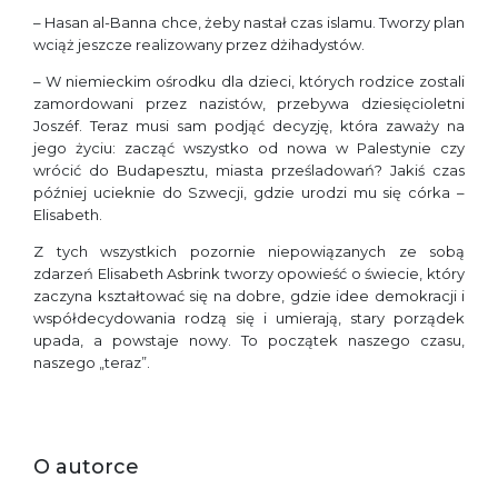
– Hasan al-Banna chce, żeby nastał czas islamu. Tworzy plan
wciąż jeszcze realizowany przez dżihadystów.
– W niemieckim ośrodku dla dzieci, których rodzice zostali
zamordowani przez nazistów, przebywa dziesięcioletni
Joszéf. Teraz musi sam podjąć decyzję, która zaważy na
jego życiu: zacząć wszystko od nowa w Palestynie czy
wrócić do Budapesztu, miasta prześladowań? Jakiś czas
później ucieknie do Szwecji, gdzie urodzi mu się córka –
Elisabeth.
Z tych wszystkich pozornie niepowiązanych ze sobą
zdarzeń Elisabeth Asbrink tworzy opowieść o świecie, który
zaczyna kształtować się na dobre, gdzie idee demokracji i
współdecydowania rodzą się i umierają, stary porządek
upada, a powstaje nowy. To początek naszego czasu,
naszego „teraz”.
O autorce