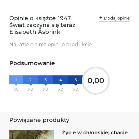
Opinie o książce 1947.
Dodaj opinię
Świat zaczyna się teraz,
Elisabeth Åsbrink
Na razie nie ma opinii o produkcie.
Podsumowanie
0,00
1
2
3
4
5
x0
x0
x0
x0
x0
Powiązane produkty
Życie w chłopskiej chacie