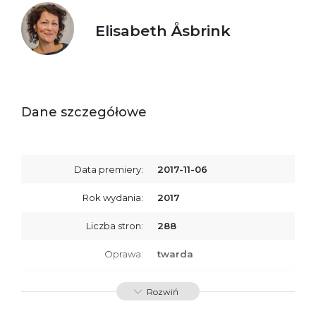
Elisabeth Åsbrink
Dane szczegółowe
Data premiery:
2017-11-06
Rok wydania:
2017
Liczba stron:
288
Oprawa:
twarda
ISBN
9788379767717
Rozwiń
SKU:
K732941