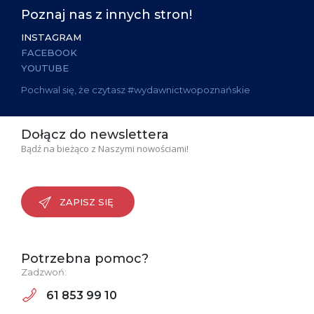
Poznaj nas z innych stron!
INSTAGRAM
FACEBOOK
YOUTUBE
Pochwal się, że czytasz #wydawnictwopoznańskie
Dołącz do newslettera
Bądź na bieżąco z Naszymi nowościami!
ZAPISZ SIĘ
Potrzebna pomoc?
Zadzwoń:
61 853 99 10