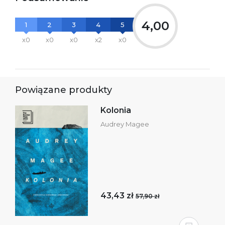
4,00
1
2
3
4
5
x0
x0
x0
x2
x0
Powiązane produkty
Kolonia
Audrey Magee
43,43 zł
57,90 zł