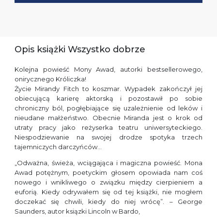
Opis książki Wszystko dobrze
Kolejna powieść Mony Awad, autorki bestsellerowego,
onirycznego Króliczka!
Życie Mirandy Fitch to koszmar. Wypadek zakończył jej
obiecującą karierę aktorską i pozostawił po sobie
chroniczny ból, pogłębiające się uzależnienie od leków i
nieudane małżeństwo. Obecnie Miranda jest o krok od
utraty pracy jako reżyserka teatru uniwersyteckiego.
Niespodziewanie na swojej drodze spotyka trzech
tajemniczych darczyńców…
„Odważna, świeża, wciągająca i magiczna powieść. Mona
Awad potężnym, poetyckim głosem opowiada nam coś
nowego i wnikliwego o związku między cierpieniem a
euforią. Kiedy odrywałem się od tej książki, nie mogłem
doczekać się chwili, kiedy do niej wrócę”. – George
Saunders, autor ksiązki Lincoln w Bardo,