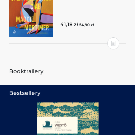
41,18 zł
54,90 zł
Booktrailery
Bestsellery