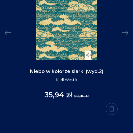
Niebo w kolorze siarki (wyd.2)
Kjell Westö
35,94 zł
59,90 zł