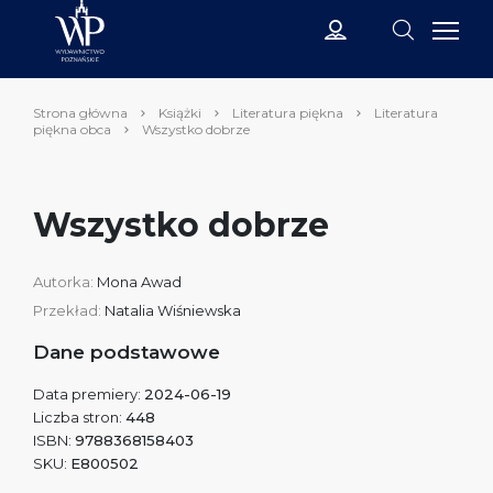
Strona główna
Książki
Literatura piękna
Literatura
piękna obca
Wszystko dobrze
Wszystko dobrze
Autorka:
Mona Awad
Przekład:
Natalia Wiśniewska
Dane podstawowe
Data premiery:
2024-06-19
Liczba stron:
448
ISBN:
9788368158403
SKU:
E800502