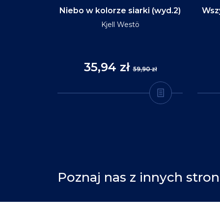
d na tym
Niebo w kolorze siarki (wyd.2)
Wszy
(wyd.3)
Kjell Westö
35,94 zł
,90 zł
59,90 zł
Poznaj nas z innych stron