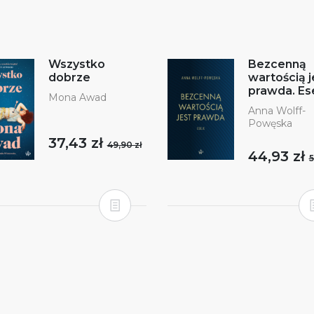
Wszystko
Bezcenną
dobrze
wartością j
prawda. Es
Mona Awad
Anna Wolff-
Powęska
37,43 zł
49,90 zł
44,93 zł
5