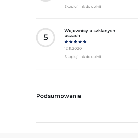
Skopiuj link do opinii
Wojownicy o szklanych
5
oczach
12.11.2020
Skopiuj link do opinii
Podsumowanie