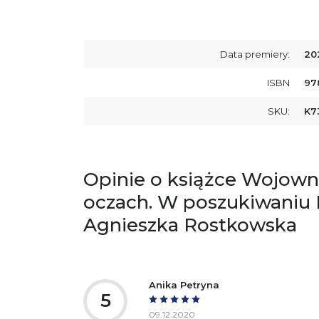
Data premiery:
20
ISBN
97
SKU:
K7
Opinie o książce Wojown
oczach. W poszukiwaniu N
Agnieszka Rostkowska
Anika Petryna
5
09.12.2020