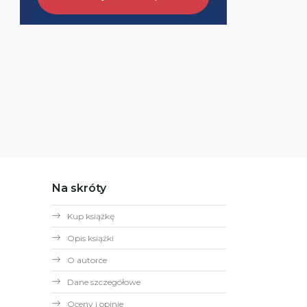
Na skróty
Kup książkę
Opis książki
O autorce
Dane szczegółowe
Oceny i opinie