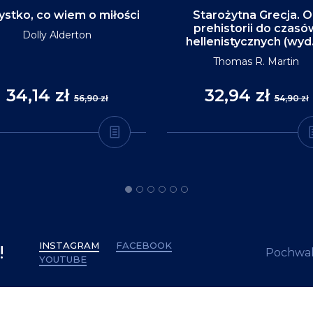
stko, co wiem o miłości
Starożytna Grecja. 
prehistorii do czasó
Dolly Alderton
hellenistycznych (wyd
Thomas R. Martin
34,14 zł
32,94 zł
56,90 zł
54,90 zł
INSTAGRAM
FACEBOOK
!
Pochwal
YOUTUBE