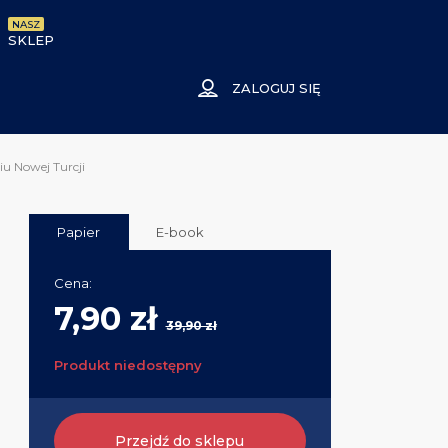
NASZ
SKLEP
ZALOGUJ SIĘ
u Nowej Turcji
Papier
E-book
Cena:
7,90 zł
39,90 zł
Produkt niedostępny
Przejdź do sklepu