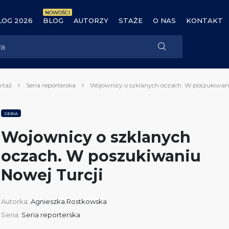
NOWOŚCI
OG 2026
BLOG
AUTORZY
STAŻE
O NAS
KONTAKT
rtaż
Seria reporterska
Wojownicy o szklanych oczach. W poszukiwani
SERIA
Wojownicy o szklanych
oczach. W poszukiwaniu
Nowej Turcji
Autorka:
Agnieszka Rostkowska
Seria:
Seria reporterska