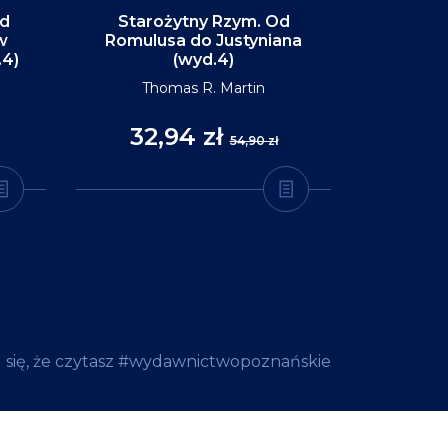
Od
Starożytny Rzym. Od
Alaska. P
w
Romulusa do Justyniana
św
.4)
(wyd.4)
D
Thomas R. Martin
32,94 zł
35
54,90 zł
 się, że czytasz #wydawnictwopoznańskie