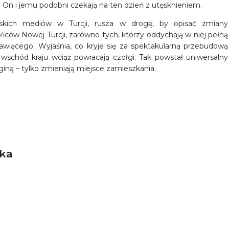
. On i jemu podobni czekają na ten dzień z utęsknieniem.
skich mediów w Turcji, rusza w drogę, by opisać zmiany
ców Nowej Turcji, zarówno tych, którzy oddychają w niej pełną
łzawiącego. Wyjaśnia
,
co kryje się za spektakularną przebudową
wschód kraju wciąż powracają czołgi. Tak powstał uniwersalny
 giną – tylko zmieniają miejsce zamieszkania.
ka