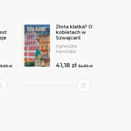
Złota klatka? O
est
kobietach w
eje
Szwajcarii
Agnieszka
Kamińska
41,18 zł
9,90 zł
54,90 zł