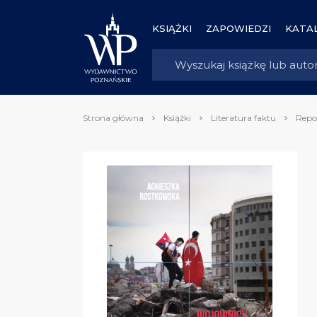
KSIĄŻKI
ZAPOWIEDZI
KATAL
Strona główna
Książki
Literatura faktu
Repo