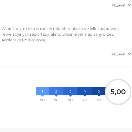
Rozwiń
W bieżącym roku w moich rękach znalazło się kilka naprawdę
rewelacyjnych reportaży, ale to właśnie ten napisany przez
Agnieszkę Rostkowską
Rozwiń
5,00
1
2
3
4
5
x0
x0
x0
x0
x2