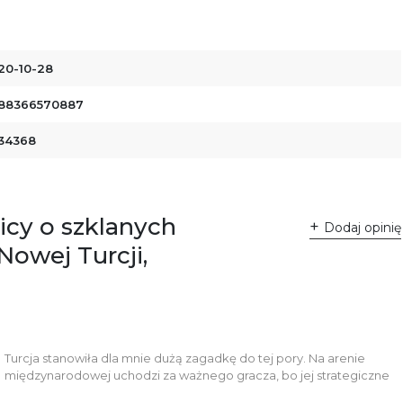
20-10-28
88366570887
34368
icy o szklanych
Dodaj opinię
owej Turcji,
Turcja stanowiła dla mnie dużą zagadkę do tej pory. Na arenie
międzynarodowej uchodzi za ważnego gracza, bo jej strategiczne