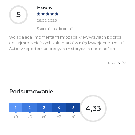
izem87
5
26.02.2026
Skopiuj link do opinii
Wciągająca i momentami mrożąca krew w żyłach podróż
do najmroczniejszych zakamarków międzywojennej Polski.
Autor z reporterską precyzją i historyczną rzetelnością
Rozwiń
Podsumowanie
4,33
1
2
3
4
5
x0
x0
x0
x2
x1