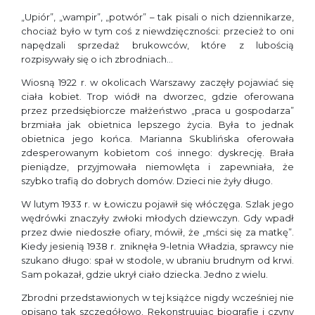
„Upiór”, „wampir”, „potwór” – tak pisali o nich dziennikarze,
chociaż było w tym coś z niewdzięczności: przecież to oni
napędzali sprzedaż brukowców, które z lubością
rozpisywały się o ich zbrodniach…
Wiosną 1922 r. w okolicach Warszawy zaczęły pojawiać się
ciała kobiet. Trop wiódł na dworzec, gdzie oferowana
przez przedsiębiorcze małżeństwo „praca u gospodarza”
brzmiała jak obietnica lepszego życia. Była to jednak
obietnica jego końca. Marianna Skublińska oferowała
zdesperowanym kobietom coś innego: dyskrecję. Brała
pieniądze, przyjmowała niemowlęta i zapewniała, że
szybko trafią do dobrych domów. Dzieci nie żyły długo.
W lutym 1933 r. w Łowiczu pojawił się włóczęga. Szlak jego
wędrówki znaczyły zwłoki młodych dziewczyn. Gdy wpadł
przez dwie niedoszłe ofiary, mówił, że „mści się za matkę”.
Kiedy jesienią 1938 r. zniknęła 9-letnia Władzia, sprawcy nie
szukano długo: spał w stodole, w ubraniu brudnym od krwi.
Sam pokazał, gdzie ukrył ciało dziecka. Jedno z wielu.
Zbrodni przedstawionych w tej książce nigdy wcześniej nie
opisano tak szczegółowo. Rekonstruując biografie i czyny