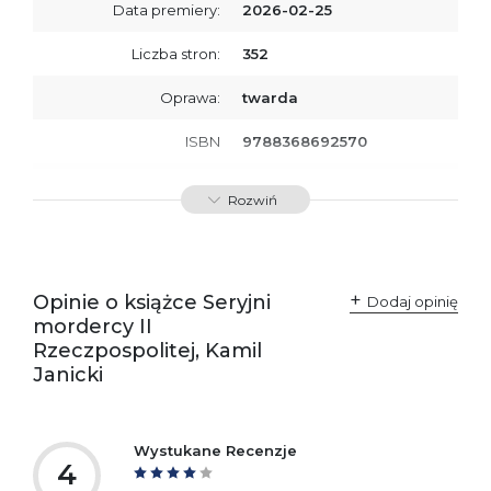
Data premiery:
2026-02-25
Liczba stron:
352
Oprawa:
twarda
ISBN
9788368692570
SKU:
K801087
Rozwiń
Opinie o książce Seryjni
Dodaj opinię
mordercy II
Rzeczpospolitej, Kamil
Janicki
Wystukane Recenzje
4