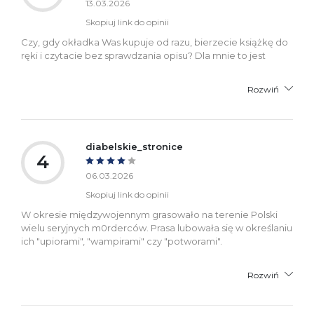
13.03.2026
Skopiuj link do opinii
Czy, gdy okładka Was kupuje od razu, bierzecie książkę do
ręki i czytacie bez sprawdzania opisu? Dla mnie to jest
Rozwiń
diabelskie_stronice
4
06.03.2026
Skopiuj link do opinii
W okresie międzywojennym grasowało na terenie Polski
wielu seryjnych m0rderców. Prasa lubowała się w określaniu
ich "upiorami", "wampirami" czy "potworami".
Rozwiń