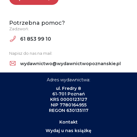
Potrzebna pomoc?
Zadzwoń:
61 853 99 10
Napisz do nas na mail:
wydawnictwo@wydawnictwopoznanskie.pl
Adres wydawnictwa:
ul. Fredry 8
61-701 Poznań
KRS 0000123127
NIP 7780164955
REGON 630135117
Kontakt
Wydaj u nas książkę