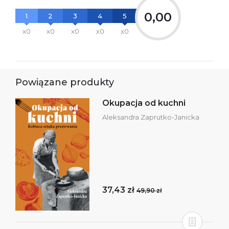
0,00
1
2
3
4
5
x0
x0
x0
x0
x0
Powiązane produkty
Okupacja od kuchni
Aleksandra Zaprutko-Janicka
37,43 zł
49,90 zł