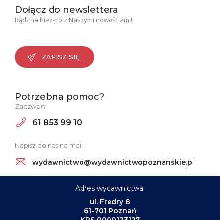
Dołącz do newslettera
Bądź na bieżąco z Naszymi nowościami!
ZAPISZ SIĘ
Potrzebna pomoc?
Zadzwoń:
61 853 99 10
Napisz do nas na mail:
wydawnictwo@wydawnictwopoznanskie.pl
Adres wydawnictwa:
ul. Fredry 8
61-701 Poznań
KRS 0000123127