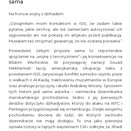
sama
Na froncie wojny z dżihadem
„Oznajmiłam moim kontaktom w ISIS, że zadam takie
pytania, jakie zechcę, ale nie zamierzam autoryzować ich
wypowiedzi ani nie pokażę im artykułu przed publikacją.
Musiałam też otrzymać gwarancję, że nie zostanę porwana.”
Powiedzieli, żebym przyszła sama to reporterskie
spojrzenie na „wojnę z terroryzmem” i jej konsekwencje na
Bliskim Wschodzie. W porywającej narracji Souad
Mekhennet łączy amerykańską okupację Iraku z
powstaniem ISIS, zarysowuje konflikt sunnicko-szyicki, pisze
o walkach z Al-Kaidą, traktowaniu muzułmanów w Europie
oraz analizuje przyczyny i skutki Arabskiej Wiosny. Spoiwem
tych historii jest sama autorka – niemiecka dziennikarka
marokańskiego pochodzenia. Jedno z jej pierwszych
śledztw dotyczyło dżihadystów, którzy do ataku na WTC i
Pentagon przygotowywali się w Hamburgu. Dzięki swojemu
pochodzeniu dociera do ludzi, do których zachodni
dziennikarze nie mają dostępu. To ona jako pierwsza
opisała tortury w tajnych więzieniach CIA i odkryła, że Jihadi