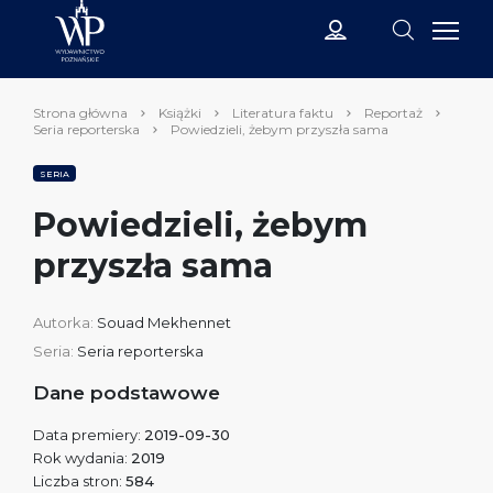
Strona główna
Książki
Literatura faktu
Reportaż
Seria reporterska
Powiedzieli, żebym przyszła sama
SERIA
Powiedzieli, żebym
przyszła sama
Autorka:
Souad Mekhennet
Seria:
Seria reporterska
Dane podstawowe
Data premiery:
2019-09-30
Rok wydania:
2019
Liczba stron:
584