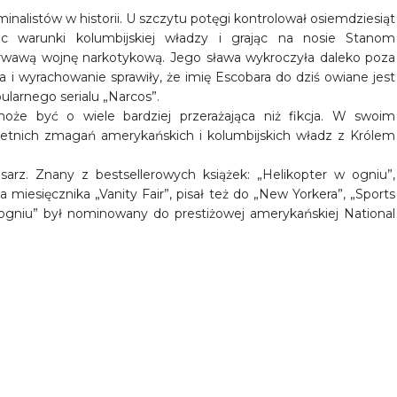
nalistów w historii. U szczytu potęgi kontrolował osiemdziesiąt
ąc warunki kolumbijskiej władzy i grając na nosie Stanom
rwawą wojnę narkotykową. Jego sława wykroczyła daleko poza
i wyrachowanie sprawiły, że imię Escobara do dziś owiane jest
pularnego serialu „Narcos”.
że być o wiele bardziej przerażająca niż fikcja. W swoim
oletnich zmagań amerykańskich i kolumbijskich władz z Królem
arz. Znany z bestsellerowych książek: „Helikopter w ogniu”,
a miesięcznika „Vanity Fair”, pisał też do „New Yorkera”, „Sports
 w ogniu” był nominowany do prestiżowej amerykańskiej National