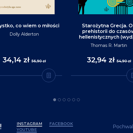
stko, co wiem o miłości
Starożytna Grecja. 
prehistorii do czasó
Dolly Alderton
hellenistycznych (wyd
Thomas R. Martin
34,14 zł
32,94 zł
56,90 zł
54,90 zł
INSTAGRAM
FACEBOOK
!
Pochwal
YOUTUBE