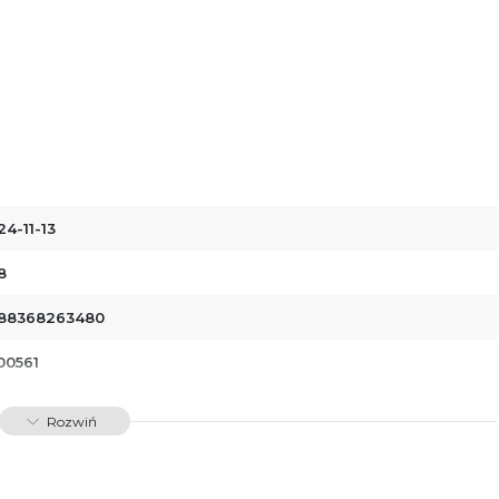
24-11-13
8
88368263480
00561
Rozwiń