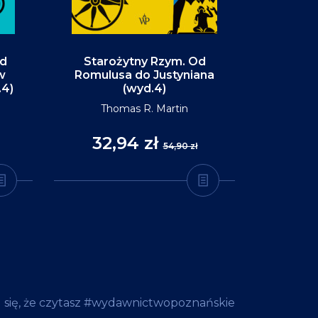
Od
Starożytny Rzym. Od
Alaska. P
w
Romulusa do Justyniana
św
.4)
(wyd.4)
D
Thomas R. Martin
32,94 zł
35
54,90 zł
 się, że czytasz #wydawnictwopoznańskie