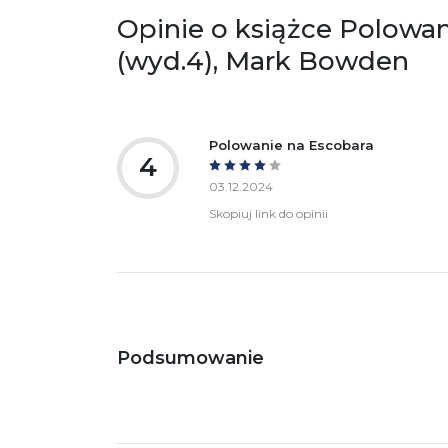
Opinie o książce Polowan
(wyd.4), Mark Bowden
Polowanie na Escobara
4
03.12.2024
Skopiuj link do opinii
Podsumowanie