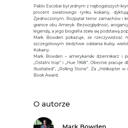
Pablo Escobar był jednym z najbogatszych krymi
procent światowego rynku kokainy, dyktuj
Zjednoczonym. Rozpętał terror zamachów i k
granice obu Ameryk. Bezwzględność, arogancja 
legendą, a jego biografia stała się podstawą po
Mark Bowden pokazuje, że rzeczywistość mo
szczegółowym śledztwie odsłania kulisy wiel
Kokainy.
Mark Bowden – amerykański dziennikarz i pis
„Ostatni trop” i „Hue 1968”. Obecnie pracuje dl
Illustrated”, „Rolling Stone”. Za „Helikopter
Book Award.
O autorze
Mark Bowden