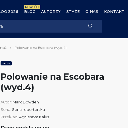
NOWOŚCI
OG 2026
BLOG
AUTORZY
STAŻE
O NAS
KONTAKT
rtaż
Polowanie na Escobara (wyd.4)
SERIA
Polowanie na Escobara
(wyd.4)
Autor:
Mark Bowden
Seria:
Seria reporterska
Przekład:
Agnieszka Kalus
Dane podstawowe