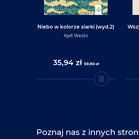
d na tym
Niebo w kolorze siarki (wyd.2)
Wszy
(wyd.3)
Kjell Westö
35,94 zł
,90 zł
59,90 zł
Poznaj nas z innych stron