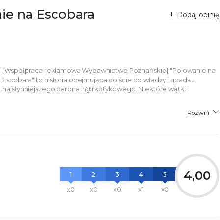
ie na Escobara
Dodaj opinię
[Współpraca reklamowa Wydawnictwo Poznańskie] "Polowanie na
Escobara" to historia obejmująca dojście do władzy i upadku
najsłynniejszego barona n@rkotykowego. Niektóre wątki
Rozwiń
4,00
1
2
3
4
5
x0
x0
x0
x1
x0