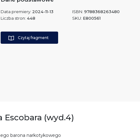
Data premiery:
2024-11-13
ISBN:
9788368263480
Liczba stron:
448
SKU:
E800561
Czytaj fragment
a Escobara (wyd.4)
jszego barona narkotykowego