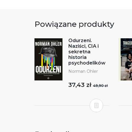
Powiązane produkty
Odurzeni.
Naziści, CIA i
sekretna
historia
psychodelików
Norman Ohler
37,43 zł
49,90 zł