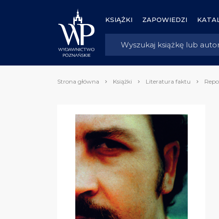
KSIĄŻKI
ZAPOWIEDZI
KATAL
Strona główna
Książki
Literatura faktu
Repo