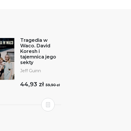
Tragedia w
Waco. David
Koresh i
tajemnica jego
sekty
Jeff Guinn
44,93 zł
59,90 zł