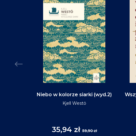
d na tym
Niebo w kolorze siarki (wyd.2)
Wszy
(wyd.3)
Kjell Westö
35,94 zł
,90 zł
59,90 zł