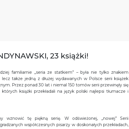
NDYNAWSKI, 23 książki!
ziej familiarnie „seria ze statkiem” – była nie tylko znakiem
cz także jedną z dłużej wydawanych w Polsce serii książek
ym. Przez ponad 30 lat i niemal 150 tomów serii przewinęły się
 których książki przekładali na język polski najlepsi tłumacze i
y wznowić tę piękną serię. W odświeżonej, „nowej” Serii
agradzanych współczesnych pisarzy w doskonałych przekładach,