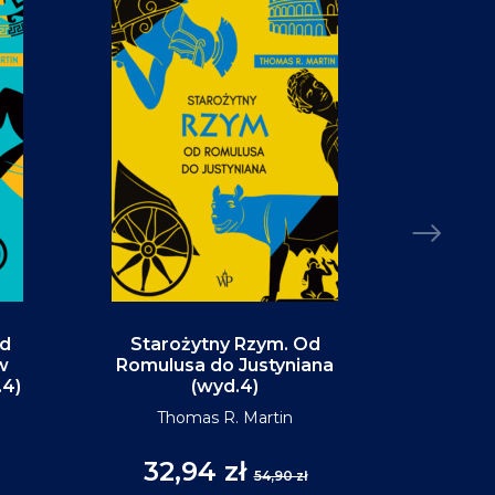
Od
Starożytny Rzym. Od
Alaska. P
w
Romulusa do Justyniana
św
.4)
(wyd.4)
D
Thomas R. Martin
32,94 zł
35
54,90 zł