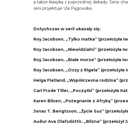
a także klasykę z poprzedniej dekady. Seria ch
serii projektuje Ula Pągowska.
Dotychczas w serii ukazały się:
Roy Jacobsen, „Tylko matka” (przełożyła I
Roy Jacobsen, „Niewidzialni” (przełożyła I
Roy Jacobsen, „Białe morze” (przełożyła I
Roy Jacobsen, „Oczy z Rigela” (przełożyła 
Helga Flatland, „Współczesna rodzina” (pr
Carl Frode Tiller, „Początki” (przełożyła Ka
Karen Blixen, „Pożegnanie z Afryką” (przeo
Jonas T. Bengtsson, „Życie Sus” (przełożył
Auður Ava Ólafsdóttir, „Blizna” (przełożył