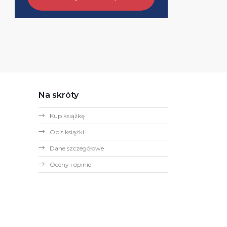
Na skróty
Kup książkę
Opis książki
Dane szczegółowe
Oceny i opinie