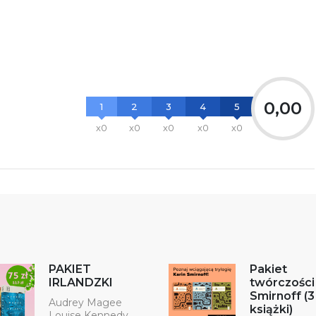
0,00
1
2
3
4
5
x0
x0
x0
x0
x0
PAKIET
Pakiet
IRLANDZKI
twórczości
Smirnoff (3
Audrey Magee
książki)
Louise Kennedy