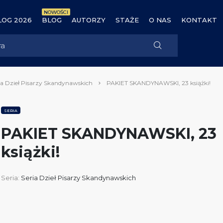
NOWOŚCI
OG 2026
BLOG
AUTORZY
STAŻE
O NAS
KONTAKT
ia Dzieł Pisarzy Skandynawskich
PAKIET SKANDYNAWSKI, 23 książki!
SERIA
PAKIET SKANDYNAWSKI, 23
książki!
Seria:
Seria Dzieł Pisarzy Skandynawskich