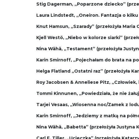
Stig Dagerman, „Poparzone dziecko” (prze
Laura Lindstedt, „Oneiron. Fantazja o kilk
Knut Hamsun, „Szarady” (przełożyła Maria G
Kjell Westö, „Niebo w kolorze siarki” (prze
Nina Wähä, „Testament” (przełożyła Just
Karin Smirnoff, „Pojechałam do brata na po
Helga Flatland „Ostatni raz” (przełożyła K
Roy Jacobsen & Anneliese Pitz, „Człowiek, 
Tommi Kinnunen, „Powiedziała, że nie żałuj
Tarjei Vesaas, „Wiosenna noc/Zamek z lodu
Karin Smirnoff, „Jedziemy z matką na półn
Nina Wähä, „Babetta” (przełożyła Justyna 
Carl F. Tiller, „Ucieczka” (przełożyła Katarz