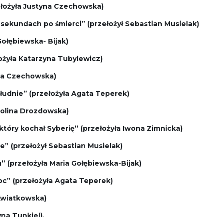
łożyła Justyna Czechowska)
u sekundach po śmierci” (przełożył Sebastian Musielak)
ołębiewska- Bijak)
łożyła Katarzyna Tubylewicz)
yna Czechowska)
łudnie” (przełożyła Agata Teperek)
arolina Drozdowska)
który kochał Syberię” (przełożyła Iwona Zimnicka)
e” (przełożył Sebastian Musielak)
” (przełożyła Maria Gołębiewska-Bijak)
oc” (przełożyła Agata Teperek)
Kwiatkowska)
yna Tunkiel).