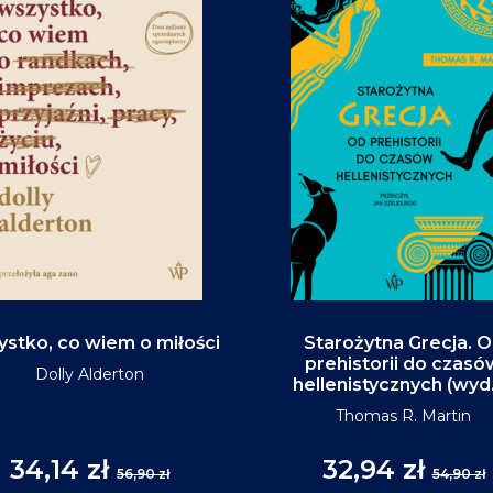
stko, co wiem o miłości
Starożytna Grecja. 
prehistorii do czasó
Dolly Alderton
hellenistycznych (wyd
Thomas R. Martin
34,14 zł
32,94 zł
56,90 zł
54,90 zł