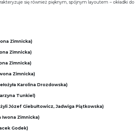
arakteryzuje się również pięknym, spójnym layoutem – okładki do
wona Zimnicka)
wona Zimnicka)
wona Zimnicka)
Iwona Zimnicka)
zełożyła Karolina Drozdowska)
tarzyna Tunkiel)
żyli Józef Giebułtowicz, Jadwiga Piątkowska)
a Iwona Zimnicka)
 Jacek Godek)