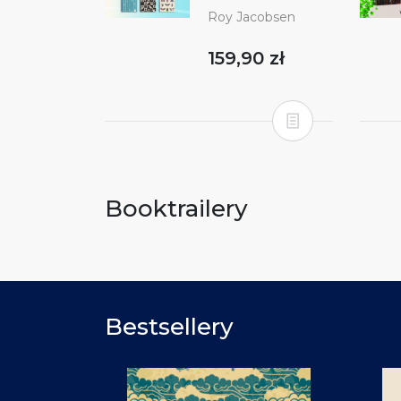
Roy Jacobsen
159,90 zł
Booktrailery
Bestsellery