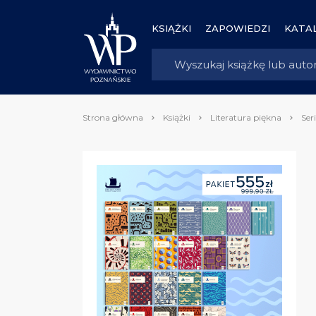
KSIĄŻKI
ZAPOWIEDZI
KATAL
Strona główna
Książki
Literatura piękna
Ser