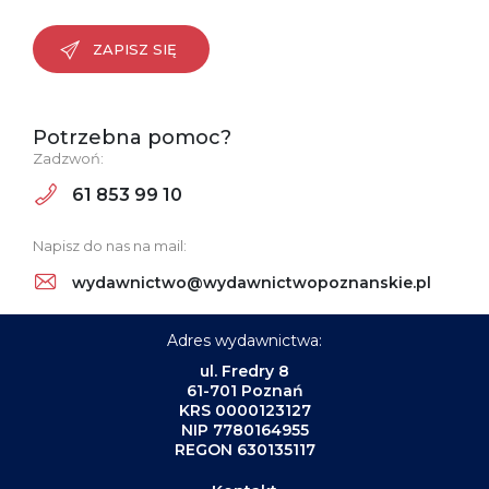
ZAPISZ SIĘ
Potrzebna pomoc?
Zadzwoń:
61 853 99 10
Napisz do nas na mail:
wydawnictwo@wydawnictwopoznanskie.pl
Adres wydawnictwa:
ul. Fredry 8
61-701 Poznań
KRS 0000123127
NIP 7780164955
REGON 630135117