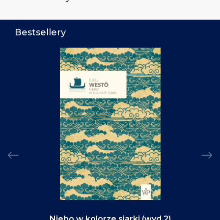
Bestsellery
Niebo w kolorze siarki (wyd.2)