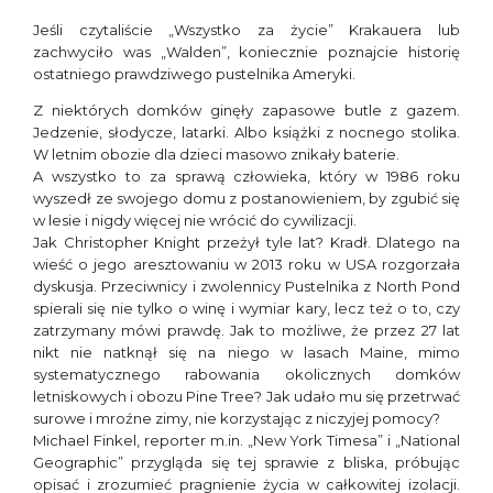
Jeśli czytaliście „Wszystko za życie” Krakauera lub
zachwyciło was „Walden”, koniecznie poznajcie historię
ostatniego prawdziwego pustelnika Ameryki.
Z niektórych domków ginęły zapasowe butle z gazem.
Jedzenie, słodycze, latarki. Albo książki z nocnego stolika.
W letnim obozie dla dzieci masowo znikały baterie.
A wszystko to za sprawą człowieka, który w 1986 roku
wyszedł ze swojego domu z postanowieniem, by zgubić się
w lesie i nigdy więcej nie wrócić do cywilizacji.
Jak Christopher Knight przeżył tyle lat? Kradł. Dlatego na
wieść o jego aresztowaniu w 2013 roku w USA rozgorzała
dyskusja. Przeciwnicy i zwolennicy Pustelnika z North Pond
spierali się nie tylko o winę i wymiar kary, lecz też o to, czy
zatrzymany mówi prawdę. Jak to możliwe, że przez 27 lat
nikt nie natknął się na niego w lasach Maine, mimo
systematycznego rabowania okolicznych domków
letniskowych i obozu Pine Tree? Jak udało mu się przetrwać
surowe i mroźne zimy, nie korzystając z niczyjej pomocy?
Michael Finkel, reporter m.in. „New York Timesa” i „National
Geographic” przygląda się tej sprawie z bliska, próbując
opisać i zrozumieć pragnienie życia w całkowitej izolacji.