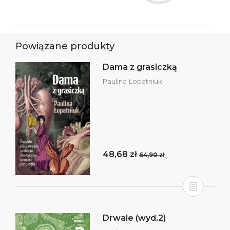
Powiązane produkty
Dama z grasiczką
Paulina Łopatniuk
48,68 zł
64,90 zł
Drwale (wyd.2)