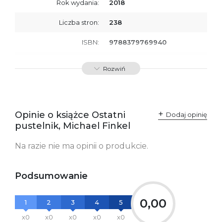
Rok wydania:
2018
Liczba stron:
238
ISBN:
9788379769940
SKU:
E200990
Rozwiń
Opinie o książce Ostatni
Dodaj opinię
pustelnik, Michael Finkel
Na razie nie ma opinii o produkcie.
Podsumowanie
0,00
1
2
3
4
5
x0
x0
x0
x0
x0