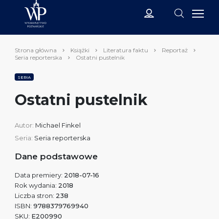
Strona główna
Książki
Literatura faktu
Reportaż
Seria reporterska
Ostatni pustelnik
SERIA
Ostatni pustelnik
Autor:
Michael Finkel
Seria:
Seria reporterska
Dane podstawowe
Data premiery:
2018-07-16
Rok wydania:
2018
Liczba stron:
238
ISBN:
9788379769940
SKU:
E200990