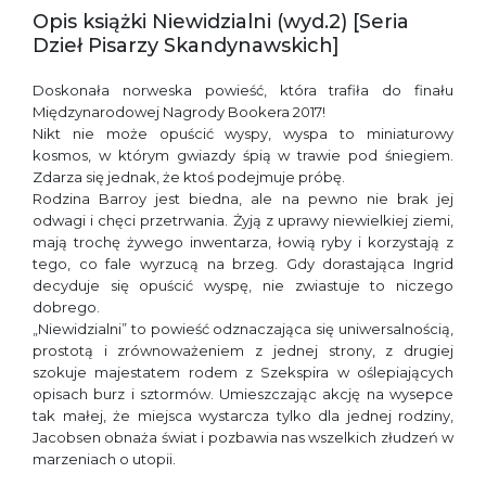
Opis książki Niewidzialni (wyd.2) [Seria
Dzieł Pisarzy Skandynawskich]
Doskonała norweska powieść, która trafiła do finału
Międzynarodowej Nagrody Bookera 2017!
Nikt nie może opuścić wyspy, wyspa to miniaturowy
kosmos, w którym gwiazdy śpią w trawie pod śniegiem.
Zdarza się jednak, że ktoś podejmuje próbę.
Rodzina Barroy jest biedna, ale na pewno nie brak jej
odwagi i chęci przetrwania. Żyją z uprawy niewielkiej ziemi,
mają trochę żywego inwentarza, łowią ryby i korzystają z
tego, co fale wyrzucą na brzeg. Gdy dorastająca Ingrid
decyduje się opuścić wyspę, nie zwiastuje to niczego
dobrego.
„Niewidzialni” to powieść odznaczająca się uniwersalnością,
prostotą i zrównoważeniem z jednej strony, z drugiej
szokuje majestatem rodem z Szekspira w oślepiających
opisach burz i sztormów. Umieszczając akcję na wysepce
tak małej, że miejsca wystarcza tylko dla jednej rodziny,
Jacobsen obnaża świat i pozbawia nas wszelkich złudzeń w
marzeniach o utopii.