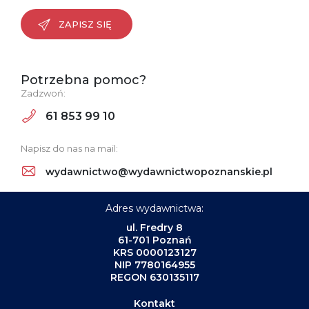
ZAPISZ SIĘ
Potrzebna pomoc?
Zadzwoń:
61 853 99 10
Napisz do nas na mail:
wydawnictwo@wydawnictwopoznanskie.pl
Adres wydawnictwa:
ul. Fredry 8
61-701 Poznań
KRS 0000123127
NIP 7780164955
REGON 630135117
Kontakt