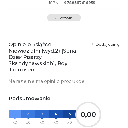
ISBN
9788367616959
SKU:
K800705
Rozwiń
Opinie o książce
Dodaj opinię
Niewidzialni (wyd.2) [Seria
Dzieł Pisarzy
Skandynawskich], Roy
Jacobsen
Na razie nie ma opinii o produkcie.
Podsumowanie
0,00
1
2
3
4
5
x0
x0
x0
x0
x0