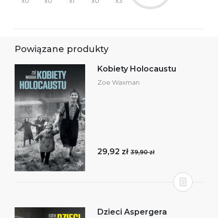
x0
x0
x1
x0
x3
Powiązane produkty
Kobiety Holocaustu
Zoe Waxman
29,92 zł
39,90 zł
Dzieci Aspergera