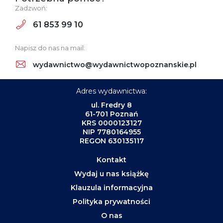
Zadzwoń:
61 853 99 10
Napisz do nas na mail:
wydawnictwo@wydawnictwopoznanskie.pl
Adres wydawnictwa:
ul. Fredry 8
61-701 Poznań
KRS 0000123127
NIP 7780164955
REGON 630135117
Kontakt
Wydaj u nas książkę
Klauzula informacyjna
Polityka prywatności
O nas