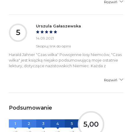
Rozwiń
Urszula Gałaszewska
5
14.09.2021
Skopiuj link do opinii
Harald Jähner "Czas wilka" Powojenne losy Niemców, "Czas
wilka" jest książką niejako podsumowującą moje ostatnie
lektury, dotyczące nazistowskich Niemiec. Każda z
Rozwiń
Podsumowanie
5,00
1
2
3
4
5