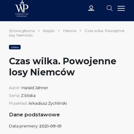
Strona główna
Książki
Historia
Czas wilka. Powojenne
losy Niemców
SERIA
Czas wilka. Powojenne
losy Niemców
Autor:
Harald Jähner
Seria:
Z bliska
Przekład:
Arkadiusz Żychliński
Dane podstawowe
Data premiery:
2021-09-01