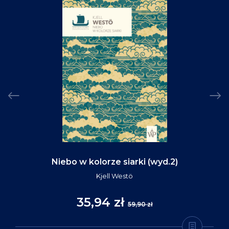
Niebo w kolorze siarki (wyd.2)
Kjell Westö
35,94 zł
59,90 zł