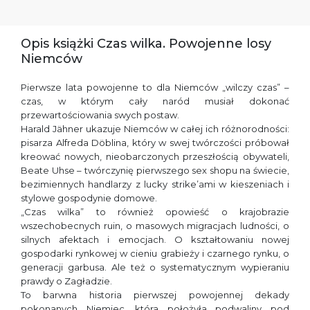
Opis książki Czas wilka. Powojenne losy
Niemców
Pierwsze lata powojenne to dla Niemców „wilczy czas” –
czas, w którym cały naród musiał dokonać
przewartościowania swych postaw.
Harald Jähner ukazuje Niemców w całej ich różnorodności:
pisarza Alfreda Döblina, który w swej twórczości próbował
kreować nowych, nieobarczonych przeszłością obywateli,
Beate Uhse – twórczynię pierwszego sex shopu na świecie,
bezimiennych handlarzy z lucky strike’ami w kieszeniach i
stylowe gospodynie domowe.
„Czas wilka” to również opowieść o krajobrazie
wszechobecnych ruin, o masowych migracjach ludności, o
silnych afektach i emocjach. O kształtowaniu nowej
gospodarki rynkowej w cieniu grabieży i czarnego rynku, o
generacji garbusa. Ale też o systematycznym wypieraniu
prawdy o Zagładzie.
To barwna historia pierwszej powojennej dekady
pokonanych Niemiec, która położyła podwaliny pod