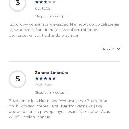
3
02.11.2021
Skopiuj link do opinii
"Zbiorowy konsensus większości Niemców co do zaliczenia
się w poczet ofiar Hitlera jest w obliczu milionów
pomordowanych trudną do przyjęcia
Rozwiń
Żaneta Liniatura
5
17.09.2021
Skopiuj link do opinii
Powojenne losy Niemców. Wydawnictwo Poznańskie
opublikowało interesującą i bardzo ważną książkę,
opowiada ona o powojennych losach Niemców. „Czas
wilka” Haralda Jähnera