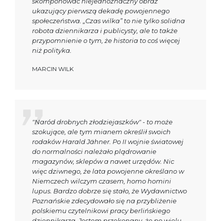
skomponować niejednoznaczny obraz
ukazujący pierwszą dekadę powojennego
społeczeństwa. „Czas wilka” to nie tylko solidna
robota dziennikarza i publicysty, ale to także
przypomnienie o tym, że historia to coś więcej
niż polityka.
MARCIN WILK
"Naród drobnych złodziejaszków" - to może
szokujące, ale tym mianem określił swoich
rodaków Harald Jähner. Po II wojnie światowej
do normalności należało plądrowanie
magazynów, sklepów a nawet urzędów. Nic
więc dziwnego, że lata powojenne określano w
Niemczech wilczym czasem, homo homini
lupus. Bardzo dobrze się stało, że Wydawnictwo
Poznańskie zdecydowało się na przybliżenie
polskiemu czytelnikowi pracy berlińskiego
dziennikarza. Jestem przekonany, że po wielu