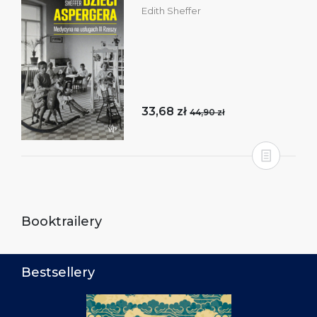
Edith Sheffer
33,68 zł
44,90 zł
Booktrailery
Bestsellery