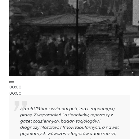
00:00
00:00
00:50
Harald Jähner wykonał potężną i imponującą
pracę. Z wspomnień i dzienników, reportaży z
gazet codziennych, badań socjologów i
diagnozy filozofów, filmów fabularnych, a nawet
popularnych wówczas szlagierów udało mu się