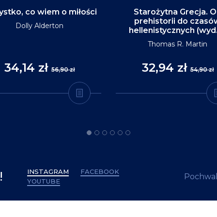
stko, co wiem o miłości
Starożytna Grecja. 
prehistorii do czasó
Dolly Alderton
hellenistycznych (wyd
Thomas R. Martin
34,14 zł
32,94 zł
56,90 zł
54,90 zł
INSTAGRAM
FACEBOOK
!
Pochwal
YOUTUBE