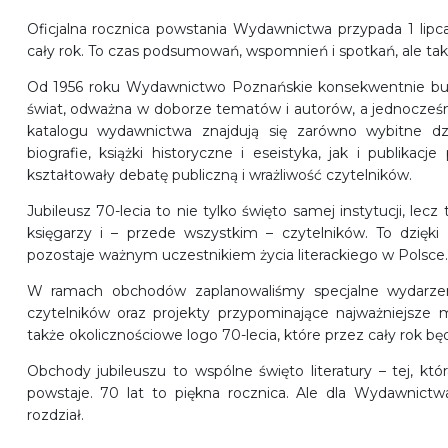
Oficjalna rocznica powstania Wydawnictwa przypada
1 lipca
cały rok. To czas podsumowań, wspomnień i spotkań, ale ta
Od 1956 roku Wydawnictwo Poznańskie konsekwentnie bud
świat, odważna w doborze tematów i autorów, a jednocze
katalogu wydawnictwa znajdują się zarówno wybitne dzieła
biografie, książki historyczne i eseistyka, jak i publikacj
kształtowały debatę publiczną i wrażliwość czytelników.
Jubileusz 70-lecia to nie tylko święto samej instytucji, lecz
księgarzy i – przede wszystkim – czytelników
. To dzięk
pozostaje ważnym uczestnikiem życia literackiego w Polsce.
W ramach obchodów zaplanowaliśmy specjalne
wydarzen
czytelników oraz projekty przypominające najważniejsze m
także okolicznościowe logo 70-lecia, które przez cały rok 
Obchody jubileuszu to wspólne święto literatury – tej, która 
powstaje.
70 lat to piękna rocznica. Ale dla Wydawnict
rozdział.