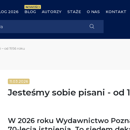
NOWOŚCI
OG 2026
BLOG
AUTORZY
STAŻE
O NAS
KONTAKT
i – od 1956 roku
11.03.2026
Jesteśmy sobie pisani - od 
W 2026 roku Wydawnictwo Pozna
70-lecia istnienia. To
siedem dek