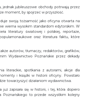
,
jednak jubileuszowe obchody potrwają przez
kże moment, by spojrzeć w przyszłość.
uje swoją tożsamość jako oficyna otwarta na
śnie wierna wysokim standardom edytorskim. W
 literatury światowej i polskiej, reportaże,
e popularnonaukowe oraz literatura faktu, które
 także
autorów, tłumaczy, redaktorów, grafików,
i nim Wydawnictwo Poznańskie przez dekady
ia literackie, spotkania z autorami, akcje dla
omenty i książki w historii oficyny
. Powstało
będzie towarzyszyć działaniom wydawnictwa.
już zapisała się w historii, i tej, która dopiero
wa Poznańskiego to przede wszystkim kolejny