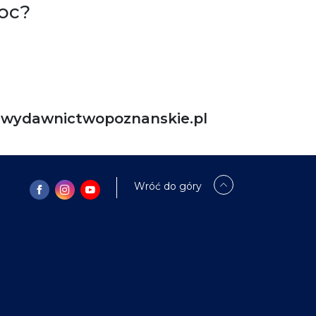
oc?
ydawnictwopoznanskie.pl
Wróć do góry