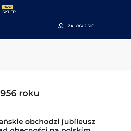
NASZ
SKLEP
ZALOGUJ SIĘ
1956 roku
ńskie obchodzi jubileusz
ad
obecności na polskim