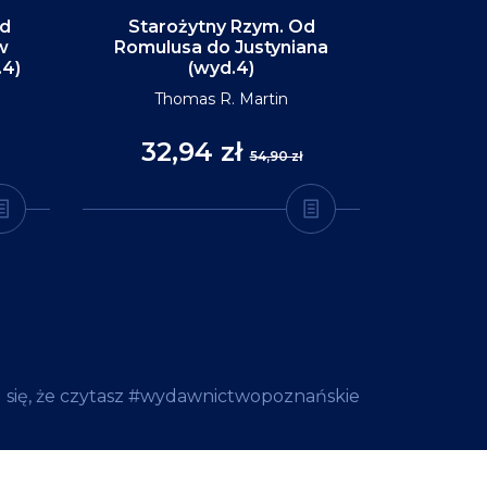
Od
Starożytny Rzym. Od
Alaska. P
w
Romulusa do Justyniana
św
.4)
(wyd.4)
D
Thomas R. Martin
32,94 zł
35
54,90 zł
 się, że czytasz #wydawnictwopoznańskie