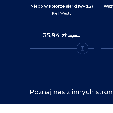
d na tym
Niebo w kolorze siarki (wyd.2)
Wszy
(wyd.3)
Kjell Westö
35,94 zł
,90 zł
59,90 zł
Poznaj nas z innych stron