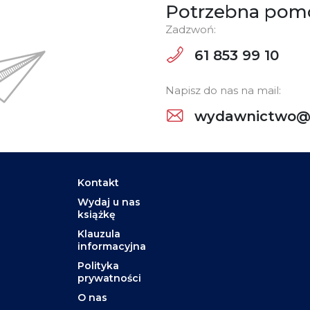
Potrzebna pom
Zadzwoń:
61 853 99 10
Napisz do nas na mail:
wydawnictwo@w
Kontakt
Wydaj u nas
książkę
Klauzula
informacyjna
Polityka
prywatności
O nas